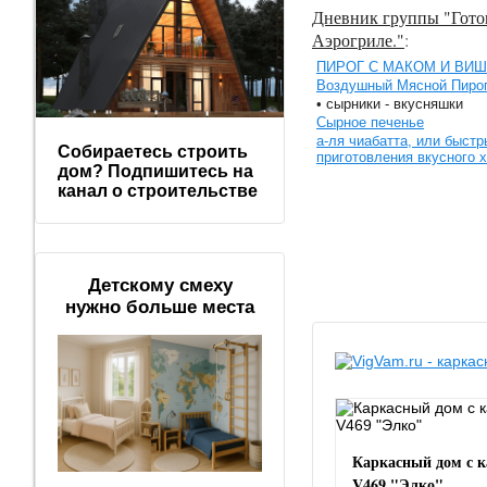
Дневник группы "Гото
Аэрогриле."
:
ПИРОГ С МАКОМ И ВИ
Воздушный Мясной Пирог
• сырники - вкусняшки
Сырное печенье
а-ля чиабатта, или быст
Собираетесь строить
приготовления вкусного х
дом? Подпишитесь на
канал о строительстве
Детскому смеху
нужно больше места
Каркасный дом с 
V469 "Элко"