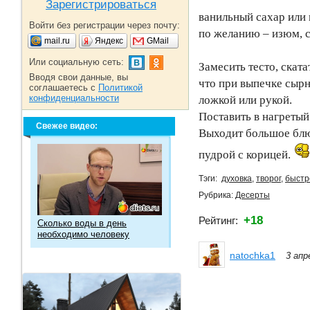
Зарегистрироваться
ванильный сахар или 
Войти без регистрации через почту:
по желанию – изюм, 
mail.ru
Яндекс
GMail
Или социальную сеть:
Замесить тесто, скат
Вводя свои данные, вы
что при выпечке сырн
соглашаетесь с
Политикой
конфиденциальности
ложкой или рукой.
Поставить в нагретый
Свежее видео:
Выходит большое блю
пудрой с корицей.
Тэги:
духовка
,
творог
,
быстр
Рубрика:
Десерты
+18
Рейтинг:
Сколько воды в день
необходимо человеку
natochka1
3 апр