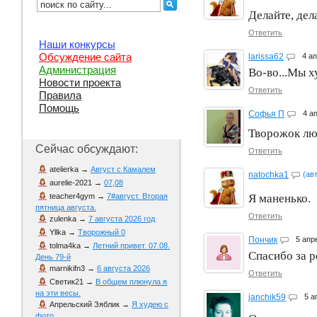
Делайте, дел
Ответить
Наши конкурсы
Обсуждение сайта
larissa62
4 а
Администрация
Во-во...Мы х
Новости проекта
Ответить
Правила
Помощь
Софья П
4 а
Творожок лю
Сейчас обсуждают:
Ответить
atelierka
→
Август с Камалем
natochka1
(ав
aurelie-2021
→
07,08
Я маненько.
teacher4gym
→
7#август. Вторая
пятница августа.
Ответить
zulenka
→
7 августа 2026 год
Yllka
→
Творожный 0
Пончик
5 апр
tolma4ka
→
Летний привет. 07.08.
Спасибо за р
День 79-й
marnikifn3
→
6 августа 2026
Ответить
Светик21
→
В общем плюнула я
на эти весы.
janchik59
5 а
Апрельский Зяблик
→
Я худею с
фото.