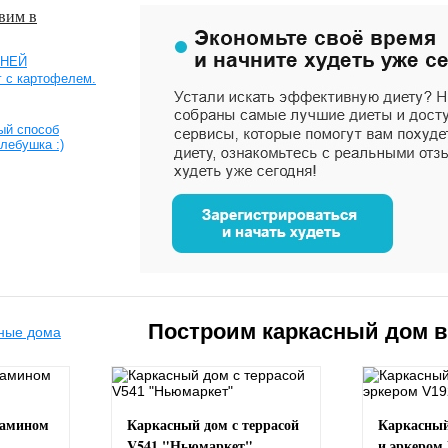
вим в
ШНЕЙ
 с картофелем.
рый способ
лебушка :)
Построим каркасный дом 
камином
Каркасный дом с террасой
Каркасный
V541 "Ньюмаркет"
и эркером