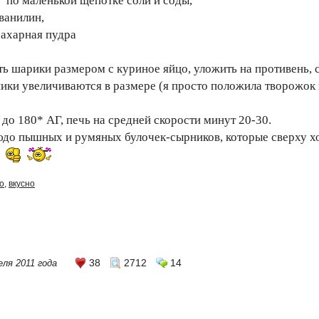
по маленькой щепотке соли и соды,
ванилин,
сахарная пудра
ать шарики размером с куриное яйцо, уложить на противень,
ики увеличиваются в размере (я просто положила творожок 
 до 180* АГ, печь на средней скорости минут 20-30.
до пышных и румяных булочек-сырников, которые сверху х
о
,
вкусно
38
2712
14
еля 2011 года