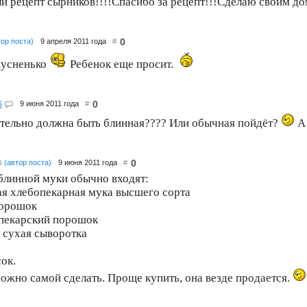
й рецепт сырников!!!!Спасибо за рецепт!!!Сделаю своим д
0
тор поста)
9 апреля 2011 года
#
кусненько
Ребенок еще просит.
0
6
9 июня 2011 года
#
ательно должна быть блинная???? Или обычная пойдёт?
А 
0
(автор поста)
9 июня 2011 года
#
 блинной муки обычно входят:
я хлебопекарная мука высшего сорта
порошок
 пекарский порошок
 сухая сыворотка
ок.
ожно самой сделать. Проще купить, она везде продается.