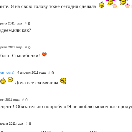
айте. Я на свою голову тоже сегодня сделала
0
преля 2011 года
#
удеем,или как?
0
преля 2011 года
#
блю! Спасибочки!
0
тор поста)
4 апреля 2011 года
#
Доча все схомячила
0
еля 2011 года
#
ецепт ! Обязательно попробую!Я не люблю молочные продукт
0
преля 2011 года
#