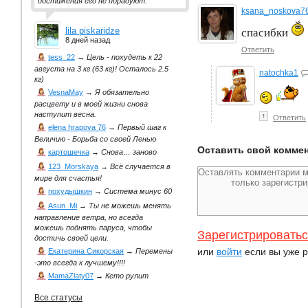
достижения его не порадуют.
ksana_noskova7
lila piskaridze
спасибки
8 дней назад
Ответить
tess_22
→
Цель - похудеть к 22
августа на 3 кг (63 кг)! Осталось 2.5
natochka1
кг)
VesnaMay
→
Я обязательно
расцвету и в моей жизни снова
наступит весна.
↑
Ответить
elena hrapova 76
→
Первый шаг к
Величию - Борьба со своей Ленью
Оставить свой комме
картошечка
→
Снова… заново
123_Morskaya
→
Всё случается в
мире для счастья!
похудышкин
→
Система минус 60
Asun_Mi
→
Ты не можешь менять
направление ветра, но всегда
можешь поднять паруса, чтобы
Зарегистрировать
достичь своей цели.
или
войти
если вы уже р
Екатерина Сикорская
→
Перемены
-это всегда к лучшему!!!!
MamaZlaty07
→
Кето рулит
Все статусы