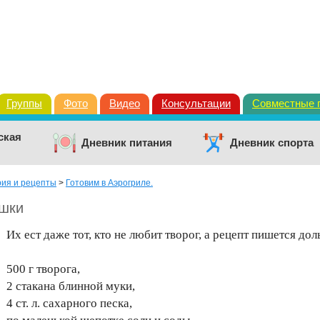
Группы
Фото
Видео
Консультации
Совместные 
ская
Дневник питания
Дневник спорта
рия и рецепты
>
Готовим в Аэрогриле.
яшки
Их ест даже тот, кто не любит творог, а рецепт пишется до
500 г творога,
2 стакана блинной муки,
4 ст. л. сахарного песка,