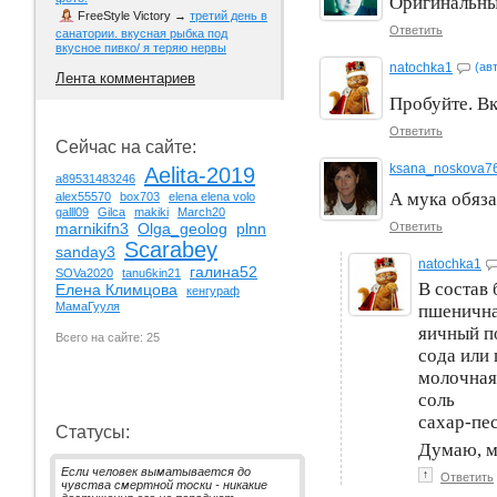
Оригинальны
FreeStyle Victory
→
третий день в
Ответить
санатории. вкусная рыбка под
вкусное пивко/ я теряю нервы
natochka1
(ав
Лента комментариев
Пробуйте. В
Ответить
Сейчас на сайте:
ksana_noskova7
Aelita-2019
a89531483246
А мука обяз
alex55570
box703
elena elena volo
galll09
Gilca
makiki
March20
Ответить
marnikifn3
Olga_geolog
plnn
Scarabey
sanday3
natochka1
галина52
SOVa2020
tanu6kin21
В состав
Елена Климцова
кенгураф
МамаГууля
пшенична
яичный 
Всего на сайте: 25
сода или
молочная
соль
сахар-пес
Статусы:
Думаю, м
Если человек выматывается до
↑
Ответить
чувства смертной тоски - никакие