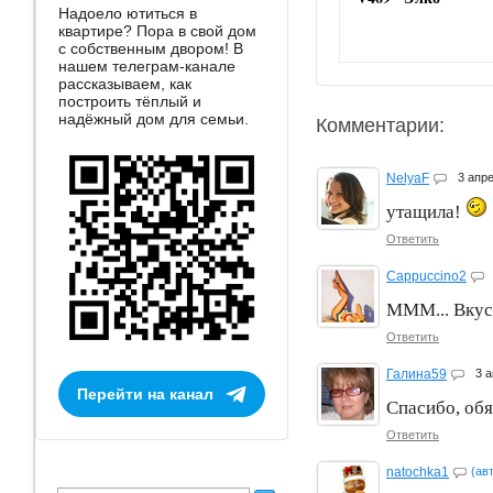
Надоело ютиться в
квартире? Пора в свой дом
с собственным двором! В
нашем телеграм-канале
рассказываем, как
построить тёплый и
надёжный дом для семьи.
Комментарии:
NelyaF
3 апр
утащила!
Ответить
Cappuccino2
МММ... Вкусн
Ответить
Галина59
3 
Перейти на канал
Спасибо, об
Ответить
natochka1
(ав