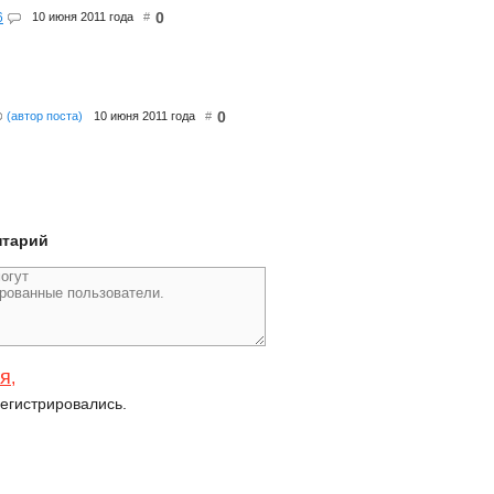
0
6
10 июня 2011 года
#
0
(автор поста)
10 июня 2011 года
#
нтарий
ся
,
егистрировались.