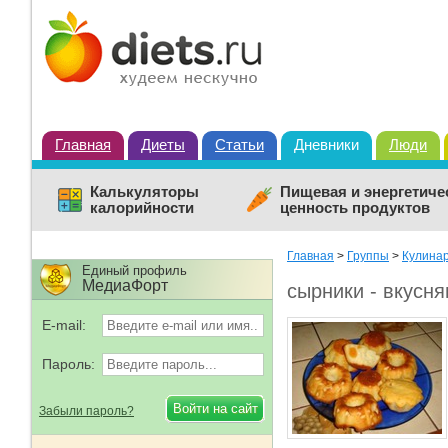
Главная
Диеты
Статьи
Дневники
Люди
Калькуляторы
Пищевая и энергетиче
калорийности
ценность продуктов
Главная
>
Группы
>
Кулина
Единый профиль
МедиаФорт
сырники - вкусн
E-mail:
Пароль:
Забыли пароль?