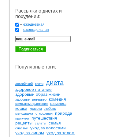
Рассылки о диетах и
похудении:
–
ежедневная
–
еженедельная
Популярные тэги:
диета
английский
гости
здоровое питание
здоровый образ жизни
комедия
здоровье
интерьер
комнатные растения
косметика
кошки
красота
любовь
природа
мелодрама
отношения
путешествия
прогулки
рецепты
семья
салаты
уход за волосами
счастье
уход за лицом
уход за телом