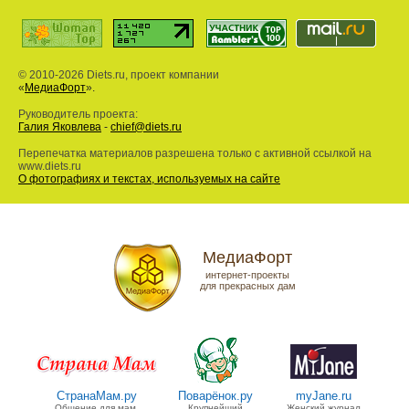
© 2010-2026 Diets.ru, проект компании
«
МедиаФорт
».
Руководитель проекта:
Галия Яковлева
-
chief@diets.ru
Перепечатка материалов разрешена только с активной ссылкой на
www.diets.ru
О фотографиях и текстах, используемых на сайте
МедиаФорт
интернет-проекты
для прекрасных дам
СтранаМам.ру
Поварёнок.ру
myJane.ru
Общение для мам,
Крупнейший
Женский журнал