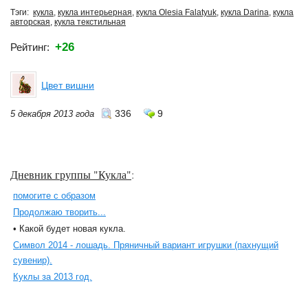
Тэги:
кукла
,
кукла интерьерная
,
кукла Olesia Falatyuk
,
кукла Darina
,
кукла
авторская
,
кукла текстильная
+26
Рейтинг:
Цвет вишни
336
9
5 декабря 2013 года
Дневник группы "Кукла"
:
помогите с образом
Продолжаю творить...
• Какой будет новая кукла.
Символ 2014 - лошадь. Пряничный вариант игрушки (пахнущий
сувенир).
Куклы за 2013 год.