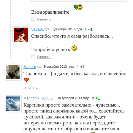
Выздоравливайте
↑
Ответить
+1
Saga81
8 декабря 2013 года
#
Спасибо, что-то я сама разболелась...
Попробую успеть
↑
Ответить
+1
Марэся
9 декабря 2013 года
#
Так нежно =) и даже, я бы сказала, волшееебно
Ответить
+1
Marinchik_2000
10 декабря 2013 года
#
Картинки просто замечательно - чудесные...
просто танец снежинок какой то... хвастайтесь
куколкой, как закончите - очень будет
интересно посмотреть, как вы передадите
ощущение от этих образов и воплотите их в