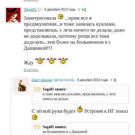
+1
Saga81
6 декабря 2013 года
#
Заинтриговала
...прям все в
предвкушении...я тоже занялась куклами,
представляешь, с лета ничего не делала, даже
не доделывала, поэтому реши все таки
доделать...тем более на больничном я с
Дашкиной!!!
Жду
Ответить
0
Цвет вишни
(автор поста)
8 декабря 2013 года
#
Saga81 пишет:
я тоже занялась куклами, представляешь, с лета
ничего не делала
С лёгкой руки будет
Устроим к НГ показ
Saga81 пишет:
на больничном я с Дашкиной