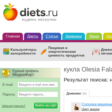
Главная
Диеты
Статьи
Дневники
Люди
Гр
Пищевая и
Калькуляторы
Дневн
энергетическая
калорийности
питан
ценность продуктов
кукла Olesia Fal
Единый профиль
МедиаФорт
Результат поиска:
E-mail:
Дневники
(39)
Пароль:
Солодка вишеньк
Забыли пароль?
Цвет вишни