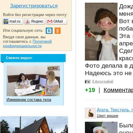
Дожд
Зарегистрироваться
меня
Войти без регистрации через почту:
Вот 
mail.ru
Яндекс
GMail
поба
Или социальную сеть:
Эта 
Вводя свои данные, вы
соглашаетесь с
Политикой
апре
конфиденциальности
Сде
крас
Свежее видео:
Фото делала в 
Надеюсь это не
8 фотографий
+19
|
Коммента
Измерение состава тела
Агата. Текстиль,
Цвет вишни
Была
очен