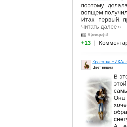
поэтому делала
вопщем получил
Итак, первый, 
»
Читать далее
6 фотографий
+13
|
Коммента
Красотка НИКАлае
Цвет вишни
В эт
этой
самы
Она
хоч
обра
снег
А е