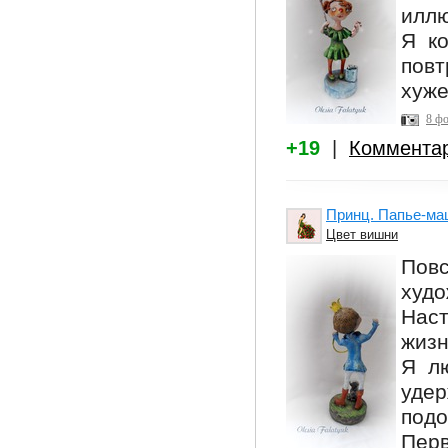
иллю
Я ко
пов
хуже
8 ф
+19
|
Коммента
Принц. Папье-ма
Цвет вишни
Пов
худ
Нас
жизн
Я л
удер
подо
Перв