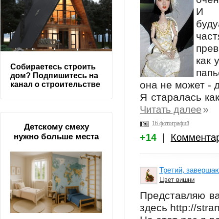
И з
буду
час
пре
как 
Собираетесь строить
папь
дом? Подпишитесь на
она не может - 
канал о строительстве
Я старалась как
»
Читать далее
16 фотографий
Детскому смеху
+14
|
Коммента
нужно больше места
Третий, завершаю
Цвет вишни
Представляю ва
здесь http://str