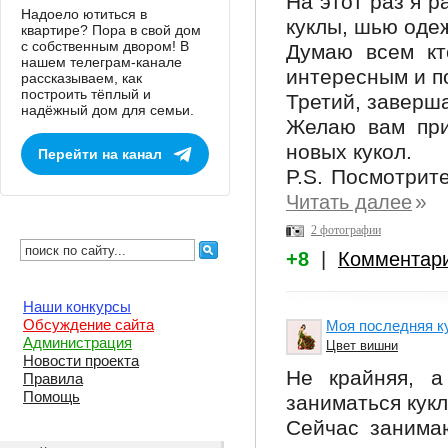
На этот раз я р
Надоело ютиться в
куклы, шью одеж
квартире? Пора в свой дом
с собственным двором! В
Думаю всем кт
нашем телеграм-канале
интересным и п
рассказываем, как
построить тёплый и
Третий, заверш
надёжный дом для семьи.
Желаю вам при
новых кукол.
Перейти на канал
P.S. Посмотрите
»
Читать далее
2 фотографии
+8
|
Комментар
Наши конкурсы
Обсуждение сайта
Моя последняя к
Администрация
Цвет вишни
Новости проекта
Не крайняя, а
Правила
Помощь
заниматься кукл
Сейчас занима