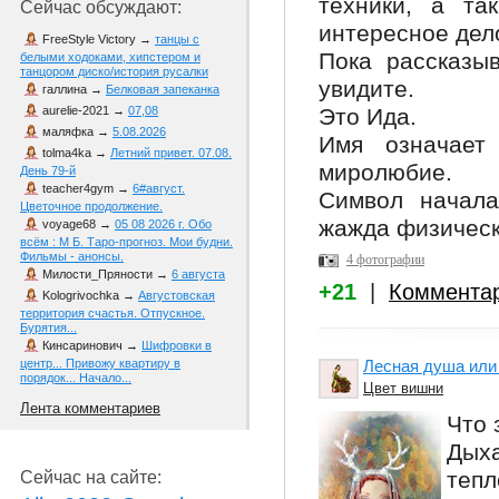
техники, а та
Сейчас обсуждают:
интересное дел
FreeStyle Victory
→
танцы с
Пока рассказы
белыми ходоками, хипстером и
танцором диско/история русалки
увидите.
галлина
→
Белковая запеканка
Это Ида.
aurelie-2021
→
07,08
маляфка
→
5.08.2026
Имя означает 
tolma4ka
→
Летний привет. 07.08.
миролюбие.
День 79-й
teacher4gym
→
6#август.
Символ начала
Цветочное продолжение.
жажда физическ
voyage68
→
05 08 2026 г. Обо
всём : М Б. Таро-прогноз. Мои будни.
Фильмы - анонсы.
4 фотографии
Милости_Пряности
→
6 августа
+21
|
Коммента
Kologrivochka
→
Августовская
территория счастья. Отпускное.
Бурятия...
Кинсаринович
→
Шифровки в
Лесная душа или д
центр... Привожу квартиру в
порядок... Начало...
Цвет вишни
Лента комментариев
Что 
Дых
тепл
Сейчас на сайте: