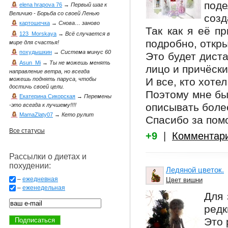
под
elena hrapova 76
→
Первый шаг к
Величию - Борьба со своей Ленью
созд
картошечка
→
Снова… заново
Так как я её п
123_Morskaya
→
Всё случается в
подробно, откры
мире для счастья!
похудышкин
→
Система минус 60
Это будет диста
Asun_Mi
→
Ты не можешь менять
лицо и причёски
направление ветра, но всегда
И все, кто хотел
можешь поднять паруса, чтобы
достичь своей цели.
Поэтому мне бы
Екатерина Сикорская
→
Перемены
описывать более
-это всегда к лучшему!!!!
MamaZlaty07
→
Кето рулит
Спасибо за пом
Все статусы
+9
|
Комментар
Рассылки о диетах и
похудении:
Ледяной цветок.
–
ежедневная
Цвет вишни
–
еженедельная
Для 
редк
Это 