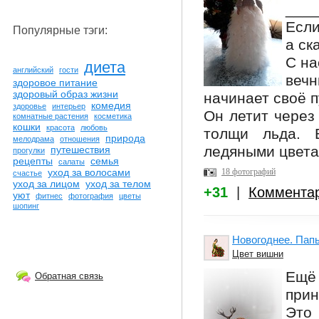
___
Если
Популярные тэги:
а ск
С на
диета
английский
гости
веч
здоровое питание
здоровый образ жизни
начинает своё 
комедия
здоровье
интерьер
Он летит через
комнатные растения
косметика
кошки
красота
любовь
толщи льда. В
природа
мелодрама
отношения
ледяными цвета
путешествия
прогулки
рецепты
семья
салаты
18 фотографий
уход за волосами
счастье
уход за лицом
уход за телом
+31
|
Коммента
уют
фитнес
фотография
цветы
шопинг
Новогоднее. Пап
Цвет вишни
Ещё 
Обратная связь
прин
Это 