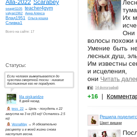
Alla-2022
Scarabey
Лес
teacher4gym
тума
seagirl1105
valyap1962
Анна Алекса
Их м
Влад1951
Ольга-кошка
Сливка1
исче
Они 
Всего на сайте: 17
волосы похожи н
Умение быть не
лесных душ, эл
Им известны се
Статусы:
и исцеления,
Если человек выматывается до
они
Читать дале
чувства смертной тоски - никакие
достижения его не порадуют.
14 фотографий
+16
|
Коммента
lila piskaridze
8 дней назад
tess_22
→
Цель - похудеть к 22
августа на 3 кг (63 кг)! Осталось 2.5
Решила поделитс
кг)
Цвет вишни
VesnaMay
→
Я обязательно
расцвету и в моей жизни снова
Посл
наступит весна.