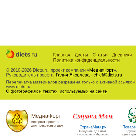
Главная
Диеты
Статьи
Дневники
Политика конфиденциальности
© 2010-2026 Diets.ru, проект компании «
МедиаФорт
».
Руководитель проекта:
Галия Яковлева
-
chief@diets.ru
Перепечатка материалов разрешена только с активной ссылкой
www.diets.ru
О фотографиях и текстах, используемых на сайте
МедиаФорт
интернет-проекты
для прекрасных дам
СтранаМам.ру
Поварё
Общение для мам,
Крупн
настоящих и будущих
кулинарн