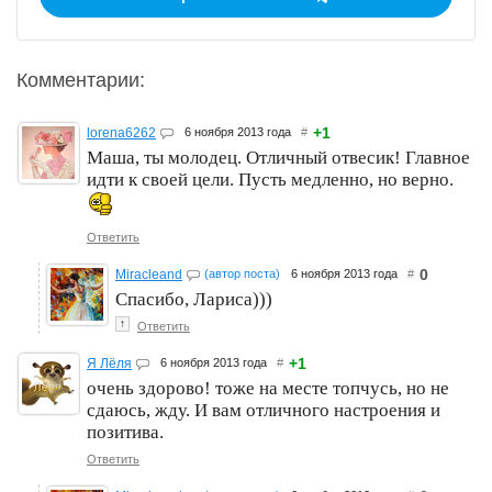
Комментарии:
+1
lorena6262
6 ноября 2013 года
#
Маша, ты молодец. Отличный отвесик! Главное
идти к своей цели. Пусть медленно, но верно.
Ответить
0
Miracleand
(автор поста)
6 ноября 2013 года
#
Спасибо, Лариса)))
↑
Ответить
+1
Я Лёля
6 ноября 2013 года
#
очень здорово! тоже на месте топчусь, но не
сдаюсь, жду. И вам отличного настроения и
позитива.
Ответить