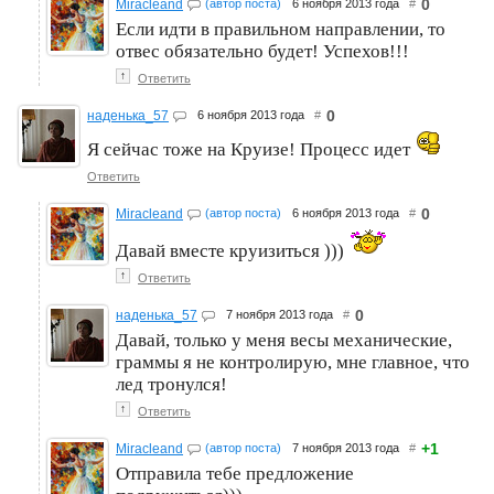
0
Miracleand
(автор поста)
6 ноября 2013 года
#
Если идти в правильном направлении, то
отвес обязательно будет! Успехов!!!
↑
Ответить
0
наденька_57
6 ноября 2013 года
#
Я сейчас тоже на Круизе! Процесс идет
Ответить
0
Miracleand
(автор поста)
6 ноября 2013 года
#
Давай вместе круизиться )))
↑
Ответить
0
наденька_57
7 ноября 2013 года
#
Давай, только у меня весы механические,
граммы я не контролирую, мне главное, что
лед тронулся!
↑
Ответить
+1
Miracleand
(автор поста)
7 ноября 2013 года
#
Отправила тебе предложение