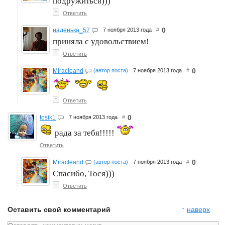
подружиться)))
↑
Ответить
0
наденька_57
7 ноября 2013 года
#
приняла с удовольствием!
↑
Ответить
0
Miracleand
(автор поста)
7 ноября 2013 года
#
↑
Ответить
0
tosik1
7 ноября 2013 года
#
рада за тебя!!!!!
Ответить
0
Miracleand
(автор поста)
7 ноября 2013 года
#
Спасибо, Тося)))
↑
Ответить
Оставить свой комментарий
↑
наверх