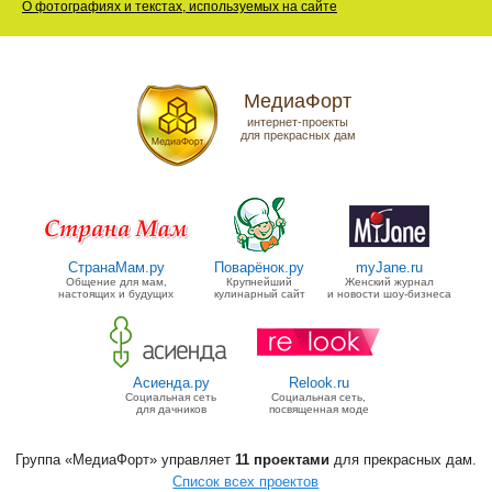
О фотографиях и текстах, используемых на сайте
МедиаФорт
интернет-проекты
для прекрасных дам
СтранаМам.ру
Поварёнок.ру
myJane.ru
Общение для мам,
Крупнейший
Женский журнал
настоящих и будущих
кулинарный сайт
и новости шоу-бизнеса
Асиенда.ру
Relook.ru
Социальная сеть
Социальная сеть,
для дачников
посвященная моде
Группа «МедиаФорт» управляет
11 проектами
для прекрасных дам.
Список всех проектов