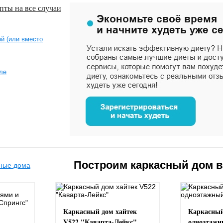
пты на все случаи
й (или вместо
ле
Построим каркасный дом 
Каркасный дом хайтек
Каркасный
V522 "Каварта-Лейкс"
одноэтажн