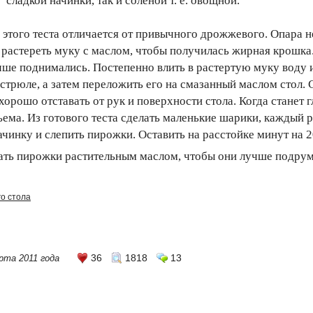
сладкой начинки, так и соленой т. е. овощной.
этого теста отличается от привычного дрожжевого. Опара н
 растереть муку с маслом, чтобы получилась жирная крошка
чше поднимались. Постепенно влить в растертую муку воду
астрюле, а затем переложить его на смазанный маслом стол. 
орошо отставать от рук и поверхности стола. Когда станет г
ъема. Из готового теста сделать маленькие шарики, каждый р
чинку и слепить пирожки. Оставить на расстойке минут на 20
ать пирожки растительным маслом, чтобы они лучше подрум
о стола
36
1818
13
рта 2011 года