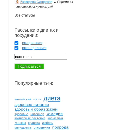
Екатерина Сикорская
→
Перемены
-это всегда к лучшему!!!!
Все статусы
Рассылки о диетах и
похудении:
–
ежедневная
–
еженедельная
Популярные тэги:
диета
английский
гости
здоровое питание
здоровый образ жизни
комедия
здоровье
интерьер
комнатные растения
косметика
кошки
красота
любовь
природа
мелодрама
отношения