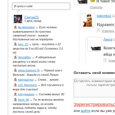
Я такое т
В пути к себе
Ответить
natochka1
Светик21
1 день назад
Ндравит
lila piskaridze
→
Если человек
↑
Ответить
выматывается до чувства
смертной тоски - никакие
Ланса
достижения его не порадуют.
tess_22
→
Цель - похудеть к 22
Конеч
августа на 3 кг (63 кг)! Осталось 2.5
кг)
яйца 
VesnaMay
→
Я обязательно
↑
Отве
расцвету и в моей жизни снова
наступит весна.
elena hrapova 76
→
Первый шаг к
Оставить свой комме
Величию - Борьба со своей Ленью
картошечка
→
Снова… заново
123_Morskaya
→
Всё случается в
мире для счастья!
похудышкин
→
Система минус 60
Asun_Mi
→
Ты не можешь менять
Зарегистрировать
направление ветра, но всегда
можешь поднять паруса, чтобы
или
войти
если вы уже р
достичь своей цели.