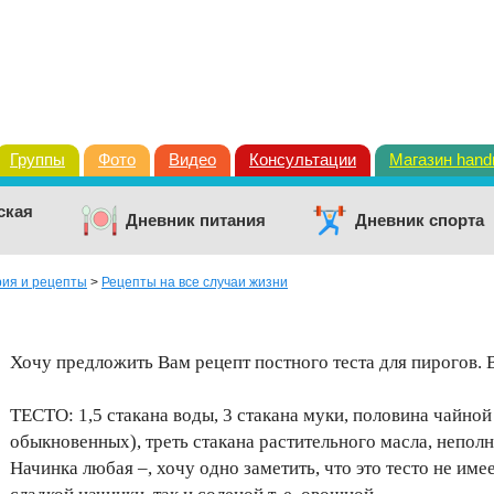
Группы
Фото
Видео
Консультации
Магазин han
ская
Дневник питания
Дневник спорта
рия и рецепты
>
Рецепты на все случаи жизни
Хочу предложить Вам рецепт постного теста для пирогов. В
ТЕСТО: 1,5 стакана воды, 3 стакана муки, половина чайно
обыкновенных), треть стакана растительного масла, неполн
Начинка любая –, хочу одно заметить, что это тесто не име