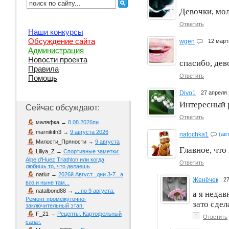
Девочки, мо
Ответить
Наши конкурсы
Обсуждение сайта
wgen
12 мар
Администрация
Новости проекта
спасибо, дев
Правила
Ответить
Помощь
Divo1
27 апреля
Интересный 
Сейчас обсуждают:
Ответить
маляфка
→
8.08.2026пи
marnikifn3
→
9 августа 2026
natochka1
(ав
Милости_Пряности
→
9 августа
Главное, что
Liliya_Z
→
Спортивные заметки:
Alpe d‘Huez Triathlon или когда
Ответить
любишь то, что делаешь
natiur
→
2026й Август...дни 3-7...а
Женёчек
2
воз и ныне там...
natalbond88
→
... по 9 августа.
а я недав
Ремонт промежуточно-
зато сдел
заключительный этап.
F_21
→
Рецепты. Картофельный
↑
Ответить
салат.