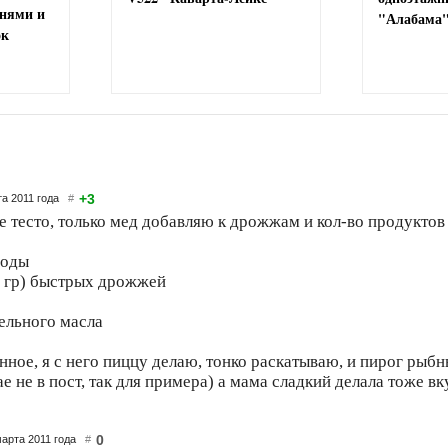
ьнями и
"Алабама
ок
+3
та 2011 года
#
е тесто, только мед добавляю к дрожжам и кол-во продуктов
воды
1 гр) быстрых дрожжей
тельного масла
нное, я с него пиццу делаю, тонко раскатываю, и пирог рыб
е не в пост, так для примера) а мама сладкий делала тоже в
0
марта 2011 года
#