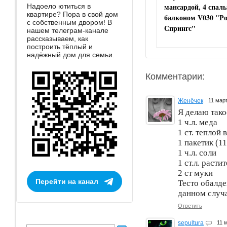
мансардой, 4 спал
Надоело ютиться в
квартире? Пора в свой дом
балконом V030 "Р
с собственным двором! В
Спрингс"
нашем телеграм-канале
рассказываем, как
построить тёплый и
надёжный дом для семьи.
Комментарии:
Женёчек
11 мар
Я делаю тако
1 ч.л. меда
1 ст. теплой 
1 пакетик (1
1 ч.л. соли
1 ст.л. расти
2 ст муки
Перейти на канал
Тесто обалде
данном случа
Ответить
sepultura
11 