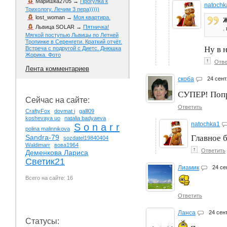
Маришка2705
→
Прогулка к
natochk
Трихологу. Лечим 3 пера)))))
lost_woman
→
Моя квартира.
Ж
Львица SOLAR
→
Пятничка!
.
Мягкой поступью Львицы по Летней
Тропинке в Серенгети. Краткий отчёт.
Ну в 
Встреча с подругой с Диетс. Днюшка
Жорика. Фото
↑
Отве
Лента комментариев
скоба
24 сен
СУПЕР! Попр
Сейчас на сайте:
Ответить
CraftyFox
dovmat i
galll09
koshevaya uo
natalia badyaeva
natochka1
S o n a r r
polina malinnikova
Главное 
Sandra-79
sozdatel19840404
Waldimarr
вова1964
↑
Ответить
Деменкова Лариса
Светик21
Лиамик
24 с
Всего на сайте: 16
Ответить
Ланса
24 сен
Статусы: