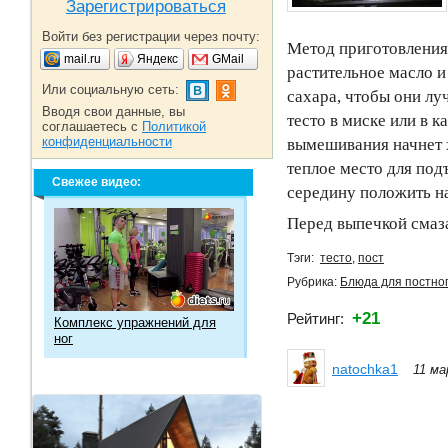
Зарегистрироваться
Войти без регистрации через почту:
Метод приготовления 
mail.ru
Яндекс
GMail
растительное масло и
Или социальную сеть:
сахара, чтобы они лу
Вводя свои данные, вы
тесто в миске или в к
соглашаетесь с
Политикой
конфиденциальности
вымешивания начнет х
теплое место для под
Свежее видео:
середину положить на
Перед выпечкой смаз
Тэги:
тесто
,
пост
Рубрика:
Блюда для постног
+21
Рейтинг:
Комплекс упражнений для
ног
natochka1
11 ма