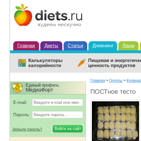
Главная
Диеты
Статьи
Дневники
Люди
Калькуляторы
Пищевая и энергетиче
калорийности
ценность продуктов
Главная
>
Группы
>
Кулина
Единый профиль
МедиаФорт
ПОСТное тесто
E-mail:
Пароль:
Забыли пароль?