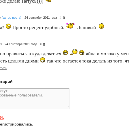
оже делаю Натусь))))
0
(автор поста)
24 сентября 2011 года
#
ся?
Просто рецепт удобный.
Ленивый
0
24 сентября 2011 года
#
но нравиться а куда деваться
яйца и молоко у мен
есть целыми днями
так что остается тока делать из того, 
тить
нтарий
ся
,
егистрировались.