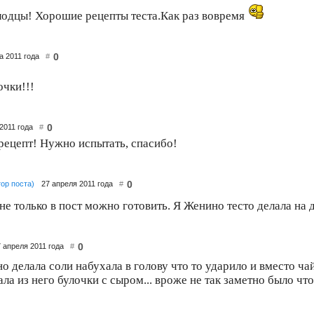
лодцы! Хорошие рецепты теста.Как раз вовремя
0
та 2011 года
#
очки!!!
0
 2011 года
#
рецепт! Нужно испытать, спасибо!
0
тор поста)
27 апреля 2011 года
#
 не только в пост можно готовить. Я Женино тесто делала на
0
7 апреля 2011 года
#
но делала соли набухала в голову что то ударило и вместо 
ала из него булочки с сыром... вроже не так заметно было что