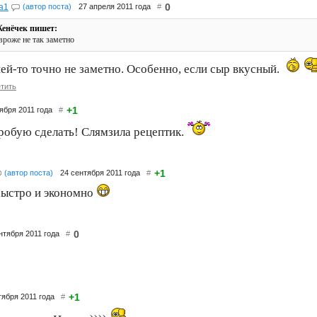
0
a1
(автор поста)
27 апреля 2011 года
#
енёчек пишет:
 вроже не так заметно
ней-то точно не заметно. Особенно, если сыр вкусный.
тить
+1
тября 2011 года
#
обую сделать! Слямзила рецептик.
+1
(автор поста)
24 сентября 2011 года
#
быстро и экономно
0
ентября 2011 года
#
+1
тября 2011 года
#