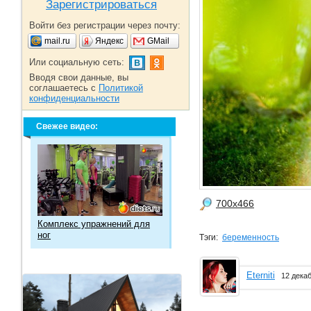
Зарегистрироваться
Войти без регистрации через почту:
mail.ru
Яндекс
GMail
Или социальную сеть:
Вводя свои данные, вы
соглашаетесь с
Политикой
конфиденциальности
Свежее видео:
700x466
Комплекс упражнений для
ног
Тэги:
беременность
Eterniti
12 дека