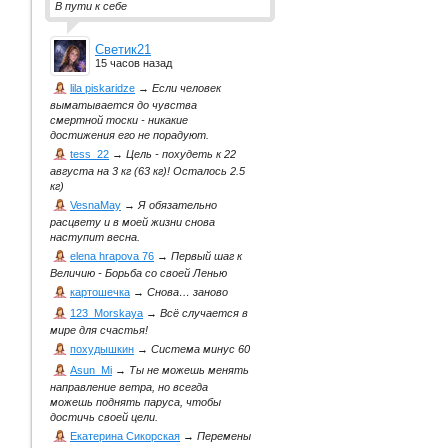
В пути к себе
Светик21
15 часов назад
lila piskaridze
→
Если человек
выматывается до чувства
смертной тоски - никакие
достижения его не порадуют.
tess_22
→
Цель - похудеть к 22
августа на 3 кг (63 кг)! Осталось 2.5
кг)
VesnaMay
→
Я обязательно
расцвету и в моей жизни снова
наступит весна.
elena hrapova 76
→
Первый шаг к
Величию - Борьба со своей Ленью
картошечка
→
Снова… заново
123_Morskaya
→
Всё случается в
мире для счастья!
похудышкин
→
Система минус 60
Asun_Mi
→
Ты не можешь менять
направление ветра, но всегда
можешь поднять паруса, чтобы
достичь своей цели.
Екатерина Сикорская
→
Перемены