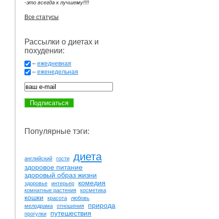
-это всегда к лучшему!!!!
Все статусы
Рассылки о диетах и
похудении:
–
ежедневная
–
еженедельная
Популярные тэги:
диета
английский
гости
здоровое питание
здоровый образ жизни
комедия
здоровье
интерьер
комнатные растения
косметика
кошки
красота
любовь
природа
мелодрама
отношения
путешествия
прогулки