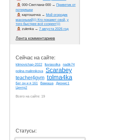
000-Светлана-000
→
Приветик от
потеряшки
картошечка
→
Мой огородик
махонький))) Кто покажет свой, у
того быстрее всё созреет)))
zulenka
→
7 августа 2026 год
Лента комментариев
Сейчас на сайте:
klimovichap-2022
lluviasolka
nadik74
Scarabey
polina malinnikova
tolma4ka
teacher4gym
Бег он и я 161
Вамаша
Дионис1
Центр2
Всего на сайте: 19
Статусы: