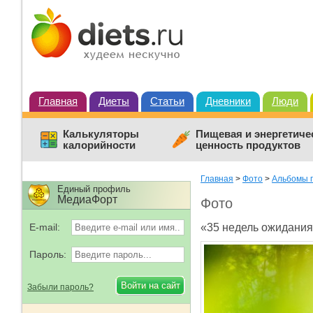
Главная
Диеты
Статьи
Дневники
Люди
Калькуляторы
Пищевая и энергетиче
калорийности
ценность продуктов
Главная
>
Фото
>
Альбомы п
Единый профиль
МедиаФорт
Фото
E-mail:
«35 недель ожидани
Пароль:
Забыли пароль?