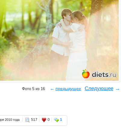
→
Следующее
←
предыдущее
Фото 5 из 16
517
0
1
бря 2010 года