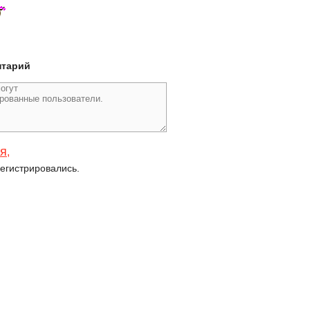
нтарий
ся
,
егистрировались.