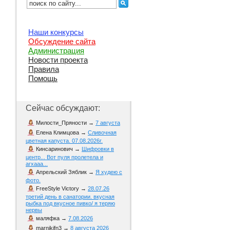
Наши конкурсы
Обсуждение сайта
Администрация
Новости проекта
Правила
Помощь
Сейчас обсуждают:
Милости_Пряности
→
7 августа
Елена Климцова
→
Сливочная
цветная капуста. 07.08.2026г.
Кинсаринович
→
Шифровки в
центр... Вот пуля пролетела и
агхааа...
Апрельский Зяблик
→
Я худею с
фото.
FreeStyle Victory
→
28.07.26
третий день в санатории. вкусная
рыбка под вкусное пивко/ я теряю
нервы
маляфка
→
7.08.2026
marnikifn3
→
8 августа 2026