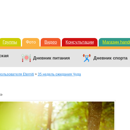
Группы
Фото
Видео
Консультации
Магазин han
ская
Дневник питания
Дневник спорта
ользователя Eterniti
>
35 недель ожидания Чуда
я»