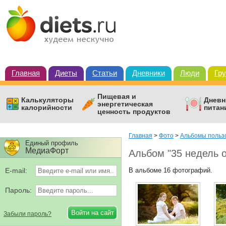
Главная
Диеты
Статьи
Дневники
Люди
Гр
Пищевая и
Калькуляторы
Дневн
энергетическая
калорийности
питан
ценность продуктов
Главная
>
Фото
>
Альбомы пользо
Единый профиль
МедиаФорт
Альбом "35 недель 
E-mail:
В альбоме 16 фотографий.
Пароль:
Забыли пароль?