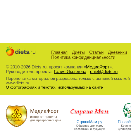
Главная
Диеты
Статьи
Дневники
Политика конфиденциальности
© 2010-2026 Diets.ru, проект компании «
МедиаФорт
».
Руководитель проекта:
Галия Яковлева
-
chief@diets.ru
Перепечатка материалов разрешена только с активной ссылкой
www.diets.ru
О фотографиях и текстах, используемых на сайте
МедиаФорт
интернет-проекты
для прекрасных дам
СтранаМам.ру
Поварё
Общение для мам,
Крупн
настоящих и будущих
кулинарн