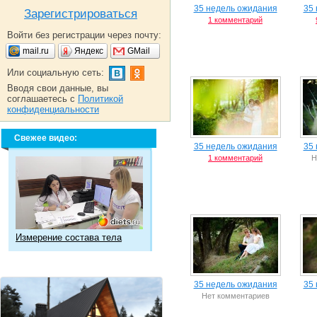
35 недель ожидания
35
Зарегистрироваться
1 комментарий
Войти без регистрации через почту:
mail.ru
Яндекс
GMail
Или социальную сеть:
Вводя свои данные, вы
соглашаетесь с
Политикой
конфиденциальности
Свежее видео:
35 недель ожидания
35
1 комментарий
Н
Измерение состава тела
35 недель ожидания
35
Нет комментариев