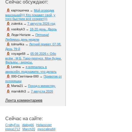
Сейчас обсуждают:
картошечка
→
Мой огородик
махонький))) Кто покажет свой, у
того быстрее всё созреет)))
zulenka
→
7 августа 2026 год
vasiloyk3
→
18-20 день. Дверь
Леди Натали
→
Пятница!
Любимыц день недели
tolma4ka
→
Летний привет. 07.08.
День 79-й
voyage68
→
05 08 2026 г. Обо
всём : М Б. Таро-прогноз. Мои будни.
Фильмы - анонсы.
Lenina
→
я вляпалась в
авиасейл. подскажите. что делать
000-Светлана-000
→
Приветик от
потеряшки
Marta21
→
Поход к министру.
marnikifn3
→
7 августа 2026
Лента комментариев
Сейчас на сайте:
CraftyFox
dialog66
Helaosster
iriska1712
March20
mescalino84