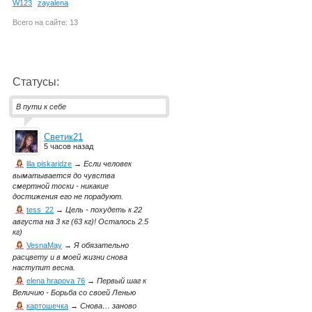
W123
zayalena
Всего на сайте: 13
Статусы:
В пути к себе
Светик21
5 часов назад
lila piskaridze
→
Если человек
выматывается до чувства
смертной тоски - никакие
достижения его не порадуют.
tess_22
→
Цель - похудеть к 22
августа на 3 кг (63 кг)! Осталось 2.5
кг)
VesnaMay
→
Я обязательно
расцвету и в моей жизни снова
наступит весна.
elena hrapova 76
→
Первый шаг к
Величию - Борьба со своей Ленью
картошечка
→
Снова… заново