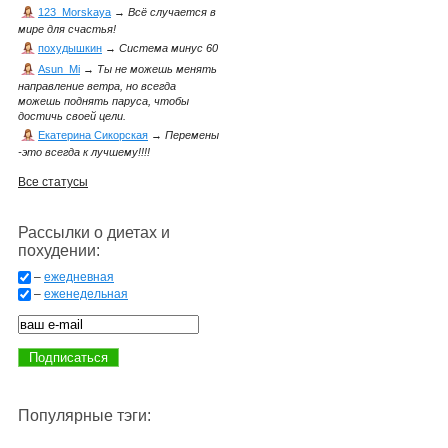
123_Morskaya
→
Всё случается в
мире для счастья!
похудышкин
→
Система минус 60
Asun_Mi
→
Ты не можешь менять
направление ветра, но всегда
можешь поднять паруса, чтобы
достичь своей цели.
Екатерина Сикорская
→
Перемены
-это всегда к лучшему!!!!
Все статусы
Рассылки о диетах и
похудении:
–
ежедневная
–
еженедельная
Популярные тэги: