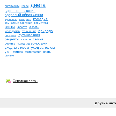
диета
английский
гости
здоровое питание
здоровый образ жизни
комедия
здоровье
интерьер
комнатные растения
косметика
кошки
красота
любовь
природа
мелодрама
отношения
путешествия
прогулки
рецепты
семья
салаты
уход за волосами
счастье
уход за лицом
уход за телом
уют
фитнес
фотография
цветы
шопинг
Обратная связь
Другие инт