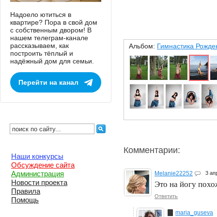
Надоело ютиться в
квартире? Пора в свой дом
с собственным двором! В
нашем телеграм-канале
рассказываем, как
Альбом:
Гимнастика Рожде
построить тёплый и
надёжный дом для семьи.
Перейти на канал
Комментарии:
Наши конкурсы
Обсуждение сайта
Администрация
Melanie22252
3 ап
Новости проекта
Это на йогу похо
Правила
Ответить
Помощь
maria_guseva