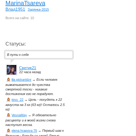
MarinaTsareva
Влад1951
Зарянка-2015
Всего на сайте: 10
Статусы:
В пути к себе
Светик21
22 часа назад
lila piskaridze
→
Если человек
выматывается до чувства
смертной тоски - никакие
достижения его не порадуют.
tess_22
→
Цель - похудеть к 22
августа на 3 кг (63 кг)! Осталось 2.5
кг)
VesnaMay
→
Я обязательно
расцвету и в моей жизни снова
наступит весна.
elena hrapova 76
→
Первый шаг к
Величию - Борьба со своей Ленью