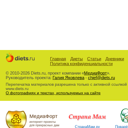
Главная
Диеты
Статьи
Дневники
Политика конфиденциальности
© 2010-2026 Diets.ru, проект компании «
МедиаФорт
».
Руководитель проекта:
Галия Яковлева
-
chief@diets.ru
Перепечатка материалов разрешена только с активной ссылкой
www.diets.ru
О фотографиях и текстах, используемых на сайте
МедиаФорт
интернет-проекты
для прекрасных дам
СтранаМам.ру
Поварё