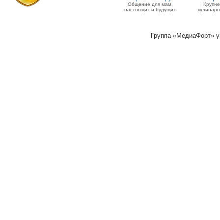
Общение для мам,
Крупн
настоящих и будущих
кулинарн
Группа «МедиаФорт» 