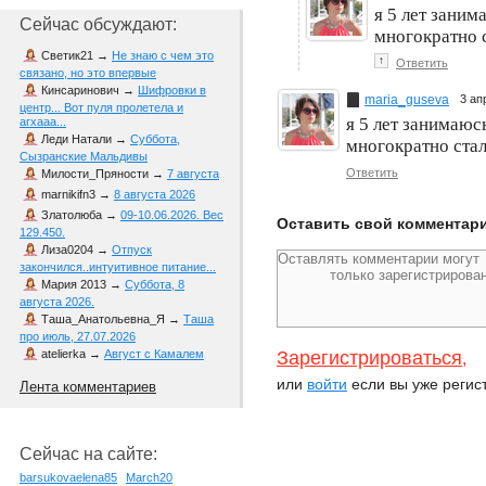
я 5 лет заним
Сейчас обсуждают:
многократно с
Светик21
→
Не знаю с чем это
↑
Ответить
связано, но это впервые
Кинсаринович
→
Шифровки в
maria_guseva
3 ап
центр... Вот пуля пролетела и
я 5 лет занимаюс
агхааа...
Леди Натали
→
Суббота,
многократно стал
Сызранские Мальдивы
Ответить
Милости_Пряности
→
7 августа
marnikifn3
→
8 августа 2026
Златолюба
→
09-10.06.2026. Вес
Оставить свой комментар
129.450.
Лиза0204
→
Отпуск
закончился..интуитивное питание...
Мария 2013
→
Суббота, 8
августа 2026.
Таша_Анатольевна_Я
→
Таша
про июль, 27.07.2026
Зарегистрироваться
atelierka
→
Август с Камалем
,
или
войти
если вы уже регис
Лента комментариев
Сейчас на сайте:
barsukovaelena85
March20