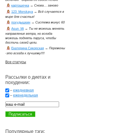
картошечка
→
Снова… заново
123_Morskaya
→
Всё случается в
мире для счастья!
похудышкин
→
Система минус 60
Asun_Mi
→
Ты не можешь менять
направление ветра, но всегда
можешь поднять паруса, чтобы
достичь своей цели.
Екатерина Сикорская
→
Перемены
-это всегда к лучшему!!!!
Все статусы
Рассылки о диетах и
похудении:
–
ежедневная
–
еженедельная
Популярные тэги: