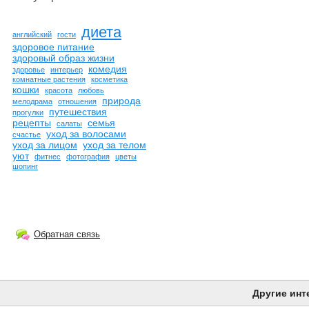
диета
английский
гости
здоровое питание
здоровый образ жизни
комедия
здоровье
интерьер
комнатные растения
косметика
кошки
красота
любовь
природа
мелодрама
отношения
путешествия
прогулки
рецепты
семья
салаты
уход за волосами
счастье
уход за лицом
уход за телом
уют
фитнес
фотография
цветы
шопинг
Обратная связь
Другие инт