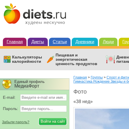
Главная
Диеты
Статьи
Дневники
Люди
Гр
Пищевая и
Калькуляторы
Дневн
энергетическая
калорийности
питан
ценность продуктов
Главная
>
Группы
>
Спорт и фит
Единый профиль
Гимнастика Рождение Звезды и 
МедиаФорт
Фото
E-mail:
«38 нед»
Пароль:
Забыли пароль?