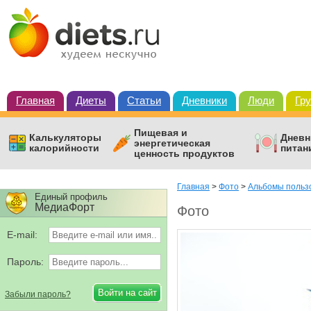
Главная
Диеты
Статьи
Дневники
Люди
Гр
Пищевая и
Калькуляторы
Дневн
энергетическая
калорийности
питан
ценность продуктов
Главная
>
Фото
>
Альбомы польз
Единый профиль
МедиаФорт
Фото
E-mail:
Пароль:
Забыли пароль?