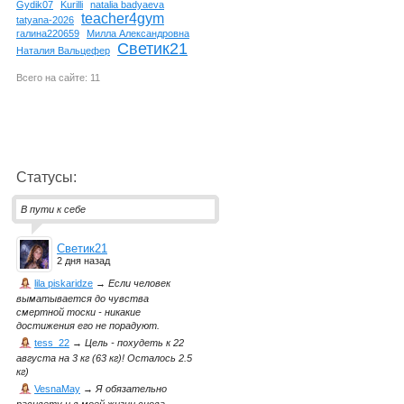
Gydik07
Kurilli
natalia badyaeva
teacher4gym
tatyana-2026
галина220659
Милла Александровна
Светик21
Наталия Вальцефер
Всего на сайте: 11
Статусы:
В пути к себе
Светик21
2 дня назад
lila piskaridze
→
Если человек
выматывается до чувства
смертной тоски - никакие
достижения его не порадуют.
tess_22
→
Цель - похудеть к 22
августа на 3 кг (63 кг)! Осталось 2.5
кг)
VesnaMay
→
Я обязательно