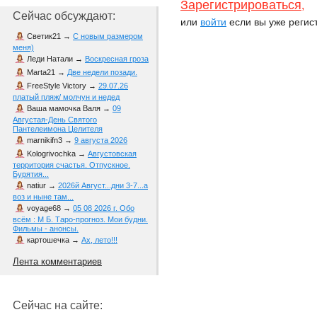
Зарегистрироваться
,
Сейчас обсуждают:
или
войти
если вы уже регис
Светик21
→
С новым размером
меня)
Леди Натали
→
Воскресная гроза
Marta21
→
Две недели позади.
FreeStyle Victory
→
29.07.26
платый пляж/ молчун и недед
Ваша мамочка Валя
→
09
Августая-День Святого
Пантелеимона Целителя
marnikifn3
→
9 августа 2026
Kologrivochka
→
Августовская
территория счастья. Отпускное.
Бурятия...
natiur
→
2026й Август...дни 3-7...а
воз и ныне там...
voyage68
→
05 08 2026 г. Обо
всём : М Б. Таро-прогноз. Мои будни.
Фильмы - анонсы.
картошечка
→
Ах, лето!!!
Лента комментариев
Сейчас на сайте: