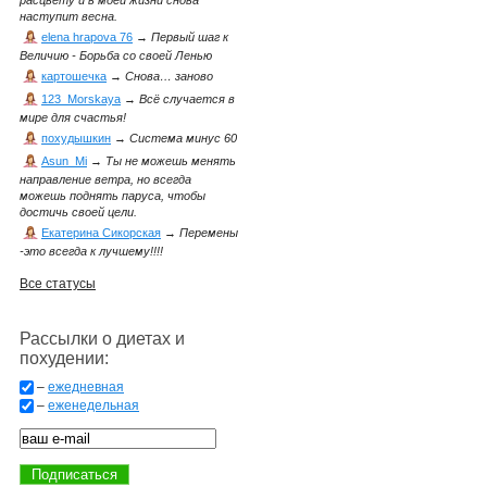
расцвету и в моей жизни снова
наступит весна.
elena hrapova 76
→
Первый шаг к
Величию - Борьба со своей Ленью
картошечка
→
Снова… заново
123_Morskaya
→
Всё случается в
мире для счастья!
похудышкин
→
Система минус 60
Asun_Mi
→
Ты не можешь менять
направление ветра, но всегда
можешь поднять паруса, чтобы
достичь своей цели.
Екатерина Сикорская
→
Перемены
-это всегда к лучшему!!!!
Все статусы
Рассылки о диетах и
похудении:
–
ежедневная
–
еженедельная