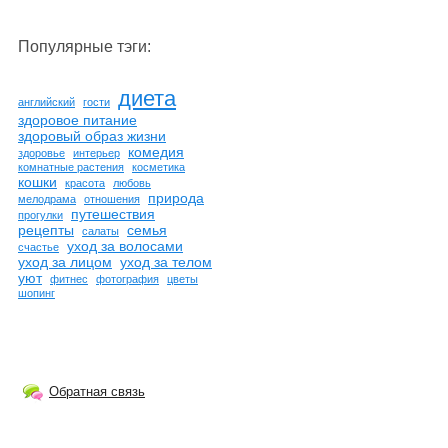
Популярные тэги:
диета
английский
гости
здоровое питание
здоровый образ жизни
комедия
здоровье
интерьер
комнатные растения
косметика
кошки
красота
любовь
природа
мелодрама
отношения
путешествия
прогулки
рецепты
семья
салаты
уход за волосами
счастье
уход за лицом
уход за телом
уют
фитнес
фотография
цветы
шопинг
Обратная связь