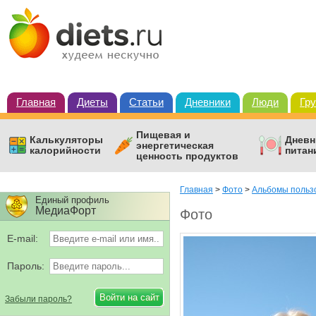
Главная
Диеты
Статьи
Дневники
Люди
Гр
Пищевая и
Калькуляторы
Дневн
энергетическая
калорийности
питан
ценность продуктов
Главная
>
Фото
>
Альбомы польз
Единый профиль
МедиаФорт
Фото
E-mail:
Пароль:
Забыли пароль?