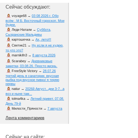
Сейчас обсуждают:
voyage68
→
03 08 2026 г. Обо
всём : М Б. Восточный гороскоп. Мои
будни.
Леди Натали
→
Суббота,
Сызранские Мальдивы
картошечка
→
Ах, лето!!!
Светик21
→
Ну если я не худею,
то что это?
marnikifn3
→
8 августа 2026
Scarabey
→
Дневниковые
заметки, 03.08.26. Просто жизнь.
FreeStyle Victory
→
28.07.26
третий день в санатории. вкусная
рыбка под вкусное пивко/ я теряю
нервы
natiur
→
2026й Август...дни 3-7...а
воз и ныне там...
tolma4ka
→
Летний привет. 07.08.
День 79-й
Милости_Пряности
→
7 августа
Лента комментариев
Сейчас на сайте: