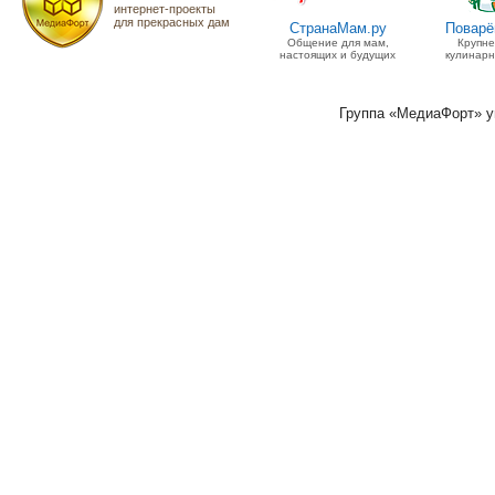
интернет-проекты
для прекрасных дам
СтранаМам.ру
Поварё
Общение для мам,
Крупн
настоящих и будущих
кулинарн
Группа «МедиаФорт» 