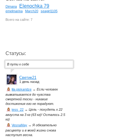
Elenochka 79
Dimana
emelmarina
March20
seagirl1105
Всего на сайте: 7
Статусы:
В пути к себе
Светик21
1 день назад
lila piskaridze
→
Если человек
выматывается до чувства
смертной тоски - никакие
достижения его не порадуют.
tess_22
→
Цель - похудеть к 22
августа на 3 кг (63 кг)! Осталось 2.5
кг)
VesnaMay
→
Я обязательно
расцвету и в моей жизни снова
наступит весна.