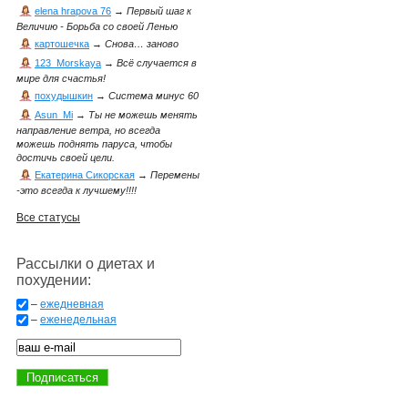
elena hrapova 76
→
Первый шаг к
Величию - Борьба со своей Ленью
картошечка
→
Снова… заново
123_Morskaya
→
Всё случается в
мире для счастья!
похудышкин
→
Система минус 60
Asun_Mi
→
Ты не можешь менять
направление ветра, но всегда
можешь поднять паруса, чтобы
достичь своей цели.
Екатерина Сикорская
→
Перемены
-это всегда к лучшему!!!!
Все статусы
Рассылки о диетах и
похудении:
–
ежедневная
–
еженедельная