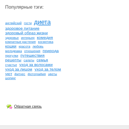
Популярные тэги:
диета
английский
гости
здоровое питание
здоровый образ жизни
комедия
здоровье
интерьер
комнатные растения
косметика
кошки
красота
любовь
природа
мелодрама
отношения
путешествия
прогулки
рецепты
семья
салаты
уход за волосами
счастье
уход за лицом
уход за телом
уют
фитнес
фотография
цветы
шопинг
Обратная связь