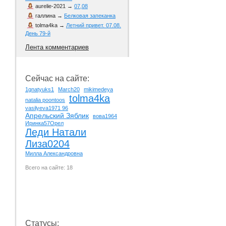
aurelie-2021
→
07,08
галлина
→
Белковая запеканка
tolma4ka
→
Летний привет. 07.08.
День 79-й
Лента комментариев
Сейчас на сайте:
1gnatyuks1
March20
mikimedeya
tolma4ka
natalia poontoos
vasilyeva1971 96
Апрельский Зяблик
вова1964
Иринка57Орел
Леди Натали
Лиза0204
Милла Александровна
Всего на сайте: 18
Статусы: