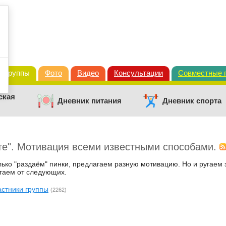
Группы
Фото
Видео
Консультации
Совместные 
ская
Дневник питания
Дневник спорта
ите". Мотивация всеми известными способами.
лько "раздаём" пинки, предлагаем разную мотивацию. Но и ругаем 
гаем от следующих.
астники группы
(2262)