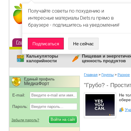
Получайте советы по похудению и
интересные материалы Diets.ru прямо в
браузере - подпишитесь на уведомления!
Главная
Диеты
Статьи
Дневники
Люди
Подписаться
Не сейчас
Калькуляторы
Пищевая и энергетиче
калорийности
ценность продуктов
Главная
>
Группы
>
Разное
Единый профиль
МедиаФорт
"Грубо? - Прост
E-mail:
Не то
обере
Пароль:
Уч
Забыли пароль?