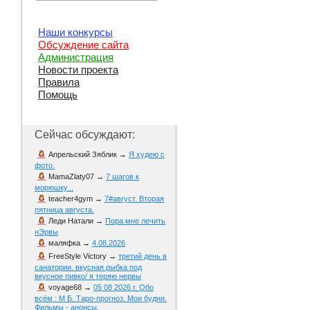
Наши конкурсы
Обсуждение сайта
Администрация
Новости проекта
Правила
Помощь
Сейчас обсуждают:
Апрельский Зяблик
→
Я худею с
фото.
MamaZlaty07
→
7 шагов к
морюшку...
teacher4gym
→
7#август. Вторая
пятница августа.
Леди Натали
→
Пора мне лечить
нЭрвы
маляфка
→
4.08.2026
FreeStyle Victory
→
третий день в
санатории. вкусная рыбка под
вкусное пивко/ я теряю нервы
voyage68
→
05 08 2026 г. Обо
всём : М Б. Таро-прогноз. Мои будни.
Фильмы - анонсы.