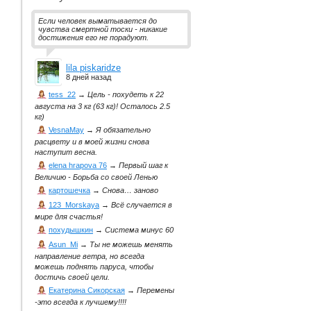
Если человек выматывается до
чувства смертной тоски - никакие
достижения его не порадуют.
lila piskaridze
8 дней назад
tess_22
→
Цель - похудеть к 22
августа на 3 кг (63 кг)! Осталось 2.5
кг)
VesnaMay
→
Я обязательно
расцвету и в моей жизни снова
наступит весна.
elena hrapova 76
→
Первый шаг к
Величию - Борьба со своей Ленью
картошечка
→
Снова… заново
123_Morskaya
→
Всё случается в
мире для счастья!
похудышкин
→
Система минус 60
Asun_Mi
→
Ты не можешь менять
направление ветра, но всегда
можешь поднять паруса, чтобы
достичь своей цели.
Екатерина Сикорская
→
Перемены
-это всегда к лучшему!!!!