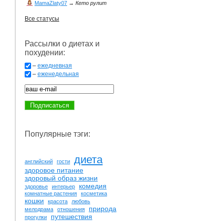
MamaZlaty07
→
Кето рулит
Все статусы
Рассылки о диетах и
похудении:
–
ежедневная
–
еженедельная
Популярные тэги:
диета
английский
гости
здоровое питание
здоровый образ жизни
комедия
здоровье
интерьер
комнатные растения
косметика
кошки
красота
любовь
природа
мелодрама
отношения
путешествия
прогулки