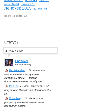
flowerchek1982
March20
mescalino84
галченок 13
Леночек 2015
наталия лия
Всего на сайте: 12
Статусы:
В пути к себе
Светик21
4 часа назад
lila piskaridze
→
Если человек
выматывается до чувства
смертной тоски - никакие
достижения его не порадуют.
tess_22
→
Цель - похудеть к 22
августа на 3 кг (63 кг)! Осталось 2.5
кг)
VesnaMay
→
Я обязательно
расцвету и в моей жизни снова
наступит весна.