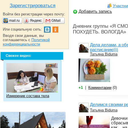
Зарегистрироваться
Участни
Добавить запись
Войти без регистрации через почту:
mail.ru
Яндекс
GMail
Дневник группы «Я С
Или социальную сеть:
ПОХУДЕТЬ. ВОЛОГДА»
Вводя свои данные, вы
соглашаетесь с
Политикой
конфиденциальности
Дела делами, а об
расписанию)))
Татьяна Biduma
Свежее видео:
+1
|
Комментарии
(0)
Измерение состава тела
Делимся своими р
Татьяна Biduma
Девоч
сбрасыв
как, н