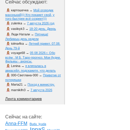
Сейчас обсуждают:
картошечка
→
Мой огородик
махонький))) Кто покажет свой, у
того быстрее всё созреет)))
zulenka
→
7 августа 2026 год
vasiloyk3
→
18-20 день. Дверь
Леди Натали
→
Пятница!
Любимыц день недели
tolma4ka
→
Летний привет. 07.08.
День 79-й
voyage68
→
05 08 2026 г. Обо
всём : М Б. Таро-прогноз. Мои будни.
Фильмы - анонсы.
Lenina
→
я вляпалась в
авиасейл. подскажите. что делать
000-Светлана-000
→
Приветик от
потеряшки
Marta21
→
Поход к министру.
marnikifn3
→
7 августа 2026
Лента комментариев
Сейчас на сайте:
Anna-FFM
Budu_lyuda
InnaS