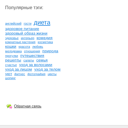
Популярные тэги:
диета
английский
гости
здоровое питание
здоровый образ жизни
комедия
здоровье
интерьер
комнатные растения
косметика
кошки
красота
любовь
природа
мелодрама
отношения
путешествия
прогулки
рецепты
семья
салаты
уход за волосами
счастье
уход за лицом
уход за телом
уют
фитнес
фотография
цветы
шопинг
Обратная связь