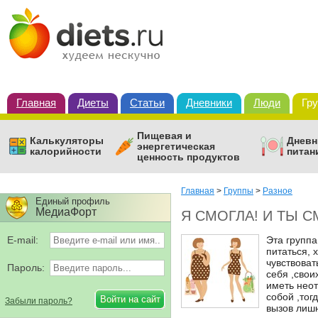
Главная
Диеты
Статьи
Дневники
Люди
Гр
Пищевая и
Калькуляторы
Дневн
энергетическая
калорийности
питан
ценность продуктов
Главная
>
Группы
>
Разное
Единый профиль
МедиаФорт
Я СМОГЛА! И ТЫ 
E-mail:
Эта группа
питаться, 
чувствоват
Пароль:
себя ,свои
иметь неот
собой ,тог
Забыли пароль?
вызов лиш