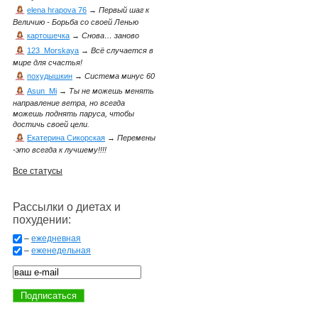
elena hrapova 76
→
Первый шаг к
Величию - Борьба со своей Ленью
картошечка
→
Снова… заново
123_Morskaya
→
Всё случается в
мире для счастья!
похудышкин
→
Система минус 60
Asun_Mi
→
Ты не можешь менять
направление ветра, но всегда
можешь поднять паруса, чтобы
достичь своей цели.
Екатерина Сикорская
→
Перемены
-это всегда к лучшему!!!!
Все статусы
Рассылки о диетах и
похудении:
–
ежедневная
–
еженедельная