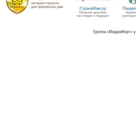
интернет-проекты
для прекрасных дам
СтранаМам.ру
Поварё
Общение для мам,
Крупн
настоящих и будущих
кулинарн
Группа «МедиаФорт» 