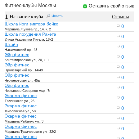
Фитнес-клубы Москвы
Оставить свой отзыв
↓
Название клуба
Отзывы
Искать
Школа йоги виктора бойко
0
Маршала Жукова пр., 14, к. 2
Школа похудения Ракета
0
Улица Академика Янгеля, 18к2
Штайн
0
Нахимовский пр., 48
Эйр фитнес
0
Кантемировская ул., 20, к. 1
Эйр фитнес
0
Пролетарский пр., 14/49
Эйр фитнес
0
Чертановская ул., 45а
Эйр фитнес
0
Чертаново Северное мкр., 7г
Экарма фитнес
0
Таллинская ул., 26
Экарма фитнес
0
Живописная ул., 58
Экарма фитнес
0
Маршала Рыбалко ул., 3
Экарма фитнес
0
Маршала Тухачевского ул., 32/2
Экарма фитнес
0