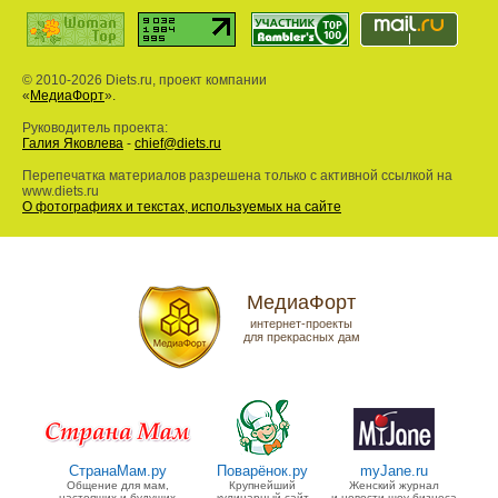
© 2010-2026 Diets.ru, проект компании
«
МедиаФорт
».
Руководитель проекта:
Галия Яковлева
-
chief@diets.ru
Перепечатка материалов разрешена только с активной ссылкой на
www.diets.ru
О фотографиях и текстах, используемых на сайте
МедиаФорт
интернет-проекты
для прекрасных дам
СтранаМам.ру
Поварёнок.ру
myJane.ru
Общение для мам,
Крупнейший
Женский журнал
настоящих и будущих
кулинарный сайт
и новости шоу-бизнеса