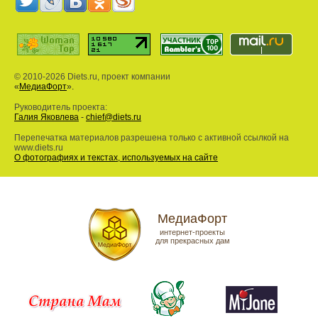
© 2010-2026 Diets.ru, проект компании
«
МедиаФорт
».
Руководитель проекта:
Галия Яковлева
-
chief@diets.ru
Перепечатка материалов разрешена только с активной ссылкой на
www.diets.ru
О фотографиях и текстах, используемых на сайте
МедиаФорт
интернет-проекты
для прекрасных дам