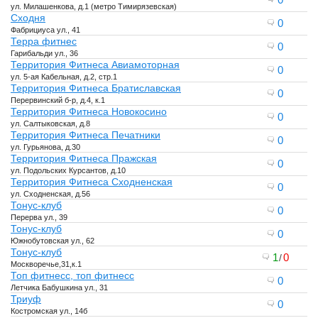
ул. Милашенкова, д.1 (метро Тимирязевская)
Сходня
0
Фабрициуса ул., 41
Терра фитнес
0
Гарибальди ул., 36
Территория Фитнеса Авиамоторная
0
ул. 5-ая Кабельная, д.2, стр.1
Территория Фитнеса Братиславская
0
Перервинский б-р, д.4, к.1
Территория Фитнеса Новокосино
0
ул. Салтыковская, д.8
Территория Фитнеса Печатники
0
ул. Гурьянова, д.30
Территория Фитнеса Пражская
0
ул. Подольских Курсантов, д.10
Территория Фитнеса Сходненская
0
ул. Сходненская, д.56
Тонус-клуб
0
Перерва ул., 39
Тонус-клуб
0
Южнобутовская ул., 62
Тонус-клуб
1
0
/
Москворечье,31,к.1
Топ фитнесс, топ фитнесс
0
Летчика Бабушкина ул., 31
Триуф
0
Костромская ул., 14б