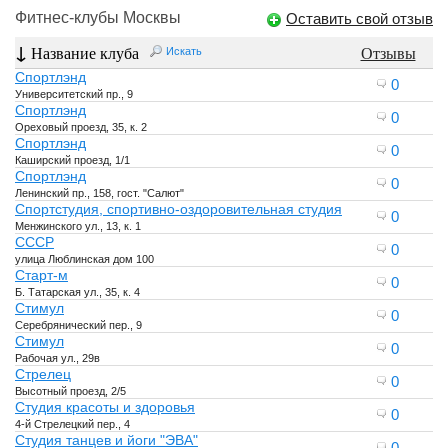
Фитнес-клубы Москвы
Оставить свой отзыв
↓
Название клуба
Отзывы
Искать
Спортлэнд
0
Университетский пр., 9
Спортлэнд
0
Ореховый проезд, 35, к. 2
Спортлэнд
0
Каширский проезд, 1/1
Спортлэнд
0
Ленинский пр., 158, гост. "Салют"
Спортстудия, спортивно-оздоровительная студия
0
Менжинского ул., 13, к. 1
СССР
0
улица Люблинская дом 100
Старт-м
0
Б. Татарская ул., 35, к. 4
Стимул
0
Серебрянический пер., 9
Стимул
0
Рабочая ул., 29в
Стрелец
0
Высотный проезд, 2/5
Студия красоты и здоровья
0
4-й Стрелецкий пер., 4
Студия танцев и йоги "ЭВА"
0