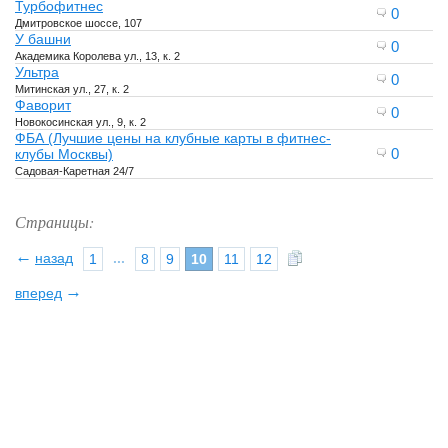
Турбофитнес
0
Дмитровское шоссе, 107
У башни
0
Академика Королева ул., 13, к. 2
Ультра
0
Митинская ул., 27, к. 2
Фаворит
0
Новокосинская ул., 9, к. 2
ФБА (Лучшие цены на клубные карты в фитнес-
0
клубы Москвы)
Садовая-Каретная 24/7
Страницы:
←
назад
...
1
8
9
10
11
12
→
вперед