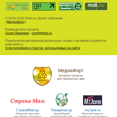
© 2010-2026 Diets.ru, проект компании
«
МедиаФорт
».
Руководитель проекта:
Галия Яковлева
-
chief@diets.ru
Перепечатка материалов разрешена только с активной ссылкой на
www.diets.ru
О фотографиях и текстах, используемых на сайте
МедиаФорт
интернет-проекты
для прекрасных дам
СтранаМам.ру
Поварёнок.ру
myJane.ru
Общение для мам,
Крупнейший
Женский журнал
настоящих и будущих
кулинарный сайт
и новости шоу-бизнеса