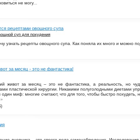
новиться не могу...
тся рецептами овощного супа
ощной суп для похудения
хочу узнать рецепты овощного супа. Как поняла их много и можно п
от за месяц - это не фантастика!
ий живот за месяц – это не фантастика, а реальность, но чу
гами пластической хирургии. Никакими полуголодными диетами упру
один миф: многие считают, что для того, чтобы быстро похудеть, н
»
6)
ия
ение дневника – это своего рода самонаблюдение. Исследования п