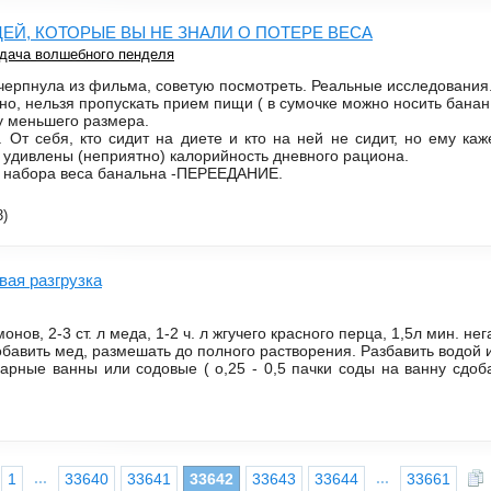
ЩЕЙ, КОТОРЫЕ ВЫ НЕ ЗНАЛИ О ПОТЕРЕ ВЕСА
дача волшебного пенделя
очерпнула из фильма, советую посмотреть. Реальные исследования
рно, нельзя пропускать прием пищи ( в сумочке можно носить банан
у меньшего размера.
. От себя, кто сидит на диете и кто на ней не сидит, но ему ка
е удивлены (неприятно) калорийность дневного рациона.
а набора веса банальна -ПЕРЕЕДАНИЕ.
3)
ая разгрузка
нов, 2-3 ст. л меда, 1-2 ч. л жгучего красного перца, 1,5л мин. нег
бавить мед, размешать до полного растворения. Разбавить водой 
дарные ванны или содовые ( о,25 - 0,5 пачки соды на ванну сдо
...
...
1
33640
33641
33642
33643
33644
33661