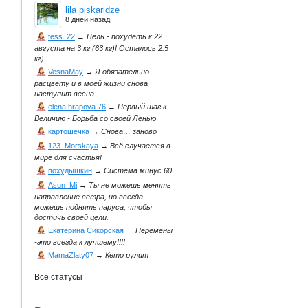
lila piskaridze
8 дней назад
tess_22
→
Цель - похудеть к 22
августа на 3 кг (63 кг)! Осталось 2.5
кг)
VesnaMay
→
Я обязательно
расцвету и в моей жизни снова
наступит весна.
elena hrapova 76
→
Первый шаг к
Величию - Борьба со своей Ленью
картошечка
→
Снова… заново
123_Morskaya
→
Всё случается в
мире для счастья!
похудышкин
→
Система минус 60
Asun_Mi
→
Ты не можешь менять
направление ветра, но всегда
можешь поднять паруса, чтобы
достичь своей цели.
Екатерина Сикорская
→
Перемены
-это всегда к лучшему!!!!
MamaZlaty07
→
Кето рулит
Все статусы