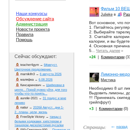
Фильм 10 ВЕ
Наши конкурсы
Julieke
в
Раз
Обсуждение сайта
Вот основное, что п
Администрация
1. Питайтесь регуля
Новости проекта
2. Выбирайте тарелк
Правила
3. Считайте калории
Помощь
калории, и вы будет
4. Основная причин
5...
»
Читать далее
Сейчас обсуждают:
+24
|
Комментарии
(3
teacher4gym
→
6#август.
Цветочное продолжение.
Лимонно-медов
marnikifn3
→
6 августа 2026
Мистика
маляфка
→
6.08.2026
Кинсаринович
→
Шифровки в
Необходимо 8 шт лимо
центр... Порой нужно уйти, для того
Выдовить лимоны, до
чтобы что-то понять...
!!! Принемать скипе
aurelie-2021
→
31 градус и мне
грейпфрут)
лениво
natiur
→
2026й Август...дни 1-
+3
|
Комментарии
(0)
2...планы, цели, жизнь
FreeStyle Victory
→
танцы с
белыми ходоками, хипстером и
←
танцором диско/история русалки
Страницы:
назад
000-Светлана-000
→
Приветик от