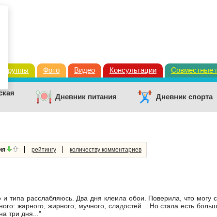
Группы
Фото
Видео
Консультации
Совместные 
ская
Дневник питания
Дневник спорта
ния
рейтингу
количеству комментариев
 и типа расслабляюсь. Два дня клеила обои. Поверила, что могу се
ного: жарного, жирного, мучного, сладостей... Но стала есть бо
а три дня..."