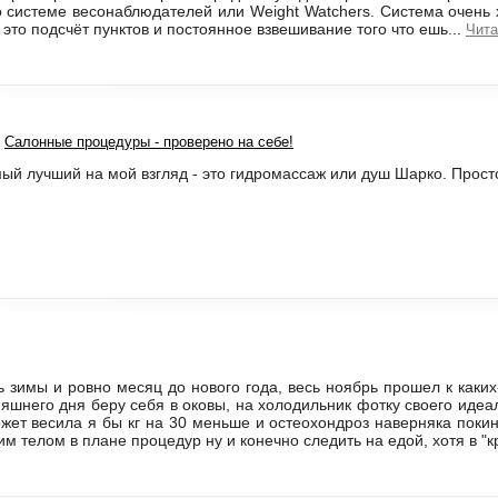
 системе весонаблюдателей или Weight Watchers. Система очень
к это подсчёт пунктов и постоянное взвешивание того что ешь...
Чита
Салонные процедуры - проверено на себе!
ый лучший на мой взгляд - это гидромассаж или душ Шарко. Прос
 зимы и ровно месяц до нового года, весь ноябрь прошел к каких-
няшнего дня беру себя в оковы, на холодильник фотку своего идеа
ожет весила я бы кг на 30 меньше и остеохондроз наверняка покину
м телом в плане процедур ну и конечно следить на едой, хотя в "к