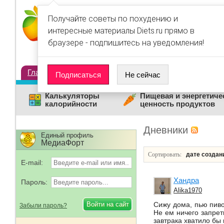
Получайте советы по похудению и
интересные материалы Diets.ru прямо в
браузере - подпишитесь на уведомления!
Главная
Диеты
Статьи
Дневники
Люди
Подписаться
Не сейчас
Калькуляторы
Пищевая и энергетиче
калорийности
ценность продуктов
Дневники
Единый профиль
МедиаФорт
Сортировать:
дате созда
E-mail:
Хандра
Пароль:
Alika1970
Сижу дома, пью пиво
Забыли пароль?
Не ем ничего запрет
завтрака хватило бы н