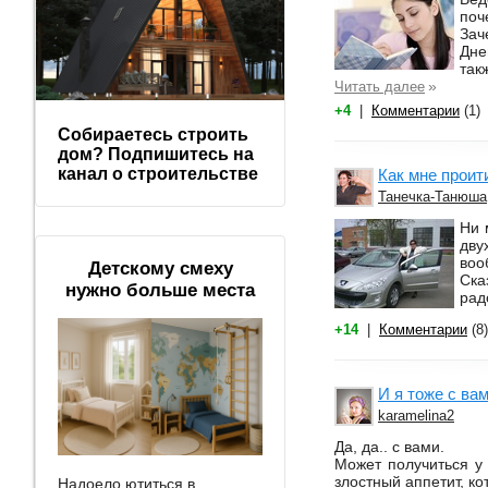
поч
Зач
Дне
так
»
Читать далее
+4
|
Комментарии
(1)
Собираетесь строить
дом? Подпишитесь на
канал о строительстве
Как мне проит
Танечка-Танюша
Ни 
дву
воо
Детскому смеху
Ска
нужно больше места
рад
+14
|
Комментарии
(8)
И я тоже с ва
karamelina2
Да, да.. с вами.
Может получиться у 
злостный аппетит, ко
Надоело ютиться в