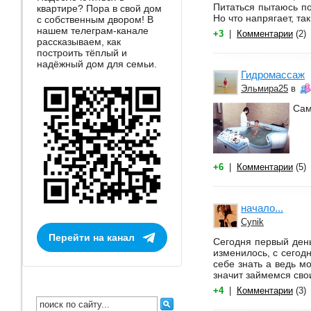
Питаться пытаюсь по
квартире? Пора в свой дом
Но что напрягает, та
с собственным двором! В
нашем телеграм-канале
+3
|
Комментарии
(2)
рассказываем, как
построить тёплый и
надёжный дом для семьи.
Гидромассаж
Эльмира25
в
Сам
+6
|
Комментарии
(5)
начало...
Cynik
Перейти на канал
Сегодня первый день
изменилось, с сегод
себе знать а ведь м
значит займемся свои
+4
|
Комментарии
(3)