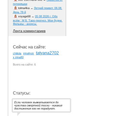
потеряшки
tolma4ka
→
Летний привет. 06.08.
День 78-й
voyage68
→
05 08 2026 г. Обо
всём : М Б. Таро-прогноз. Мои будни.
Фильмы - анонсы.
Лента комментариев
Сейчас на сайте:
tatyana2702
chiliola
irinafnsk
x irina80
Всего на сайте: 6
Статусы:
Если человек выматывается до
чувства смертной тоски - никакие
достижения его не порадуют.