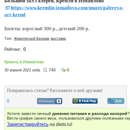
Большой зал Галереи, Кремля в Измайлово
https://www.kremlin-izmailovo.com/muzei/galereya-
art-kreml
Билеты: взрослый 300 р., детский 200 р.
Тэги:
Живописный Валаам
,
выставка
0
Рейтинг:
Кремль в Измайлово
740
0
30 апреля 2021 года
Понравилась статья? Расскажите о ней друзьям!
0
Хотите завести личный
дневник питания и расхода калорий
?
Вести график своего веса, пользоваться другими полезными с
Зарегистрируйтесь
на diets.ru!