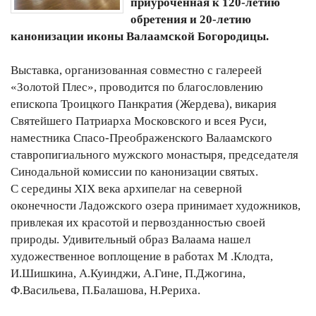
приуроченная к 120-летию
обретения и 20-летию
канонизации иконы Валаамской Богородицы.
Выставка, организованная совместно с галереей
«Золотой Плес», проводится по благословлению
епископа Троицкого Панкратия (Жердева), викария
Святейшего Патриарха Московского и всея Руси,
наместника Спасо-Преображенского Валаамского
ставропигиального мужского монастыря, председателя
Синодальной комиссии по канонизации святых.
С середины ХIX века архипелаг на северной
оконечности Ладожского озера принимает художников,
привлекая их красотой и первозданностью своей
природы. Удивительный образ Валаама нашел
художественное воплощение в работах М .Клодта,
И.Шишкина, А.Куинджи, А.Гине, П.Джогина,
Ф.Васильева, П.Балашова, Н.Рериха.