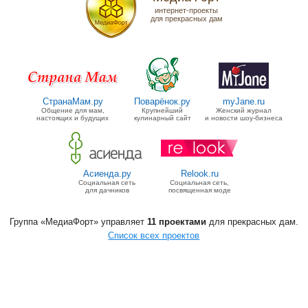
интернет-проекты
для прекрасных дам
СтранаМам.ру
Поварёнок.ру
myJane.ru
Общение для мам,
Крупнейший
Женский журнал
настоящих и будущих
кулинарный сайт
и новости шоу-бизнеса
Асиенда.ру
Relook.ru
Социальная сеть
Социальная сеть,
для дачников
посвященная моде
Группа «МедиаФорт» управляет
11 проектами
для прекрасных дам.
Список всех проектов