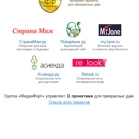
интернет-проекты
для прекрасных дам
СтранаМам.ру
Поварёнок.ру
myJane.ru
Общение для мам,
Крупнейший
Женский журнал
настоящих и будущих
кулинарный сайт
и новости шоу-бизнеса
Асиенда.ру
Relook.ru
Социальная сеть
Социальная сеть,
для дачников
посвященная моде
Группа «МедиаФорт» управляет
11 проектами
для прекрасных дам.
Список всех проектов