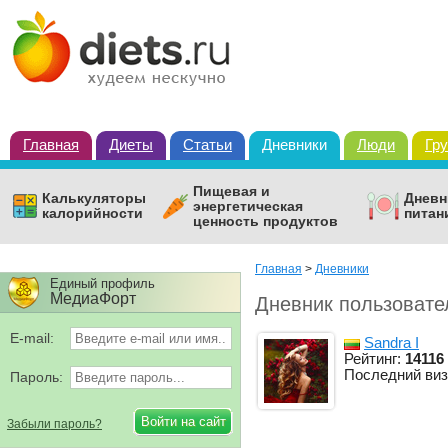
Главная
Диеты
Статьи
Дневники
Люди
Гр
Пищевая и
Калькуляторы
Дневн
энергетическая
калорийности
питан
ценность продуктов
Главная
>
Дневники
Единый профиль
МедиаФорт
Дневник пользовате
E-mail:
Sandra I
Рейтинг:
14116
Последний виз
Пароль:
Забыли пароль?