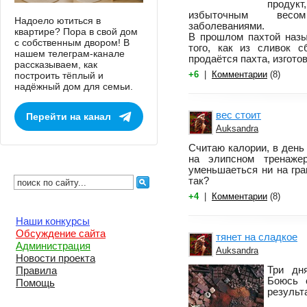
продукт
избыточным весо
Надоело ютиться в
заболеваниями.
квартире? Пора в свой дом
В прошлом пахтой назы
с собственным двором! В
того, как из сливок с
нашем телеграм-канале
продаётся пахта, изгото
рассказываем, как
+6
|
Комментарии
(8)
построить тёплый и
надёжный дом для семьи.
вес стоит
Перейти на канал
Auksandra
Считаю калории, в день
на элипсном тренаже
уменьшаеться ни на гра
так?
+4
|
Комментарии
(8)
Наши конкурсы
Обсуждение сайта
тянет на сладкое
Администрация
Auksandra
Новости проекта
Три дн
Правила
Боюсь 
Помощь
результ