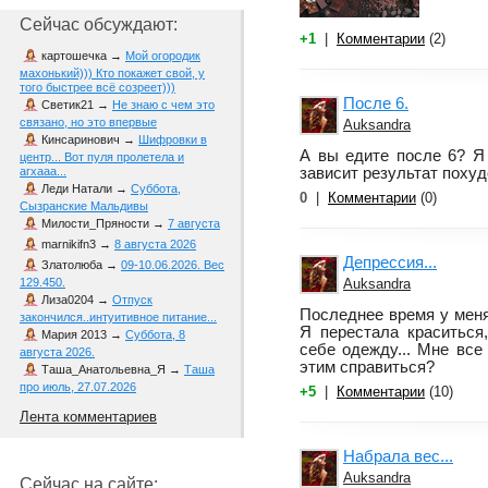
Сейчас обсуждают:
+1
|
Комментарии
(2)
картошечка
→
Мой огородик
махонький))) Кто покажет свой, у
того быстрее всё созреет)))
После 6.
Светик21
→
Не знаю с чем это
связано, но это впервые
Auksandra
Кинсаринович
→
Шифровки в
А вы едите после 6? Я 
центр... Вот пуля пролетела и
зависит результат поху
агхааа...
Леди Натали
→
Суббота,
0
|
Комментарии
(0)
Сызранские Мальдивы
Милости_Пряности
→
7 августа
marnikifn3
→
8 августа 2026
Депрессия...
Златолюба
→
09-10.06.2026. Вес
Auksandra
129.450.
Лиза0204
→
Отпуск
Последнее время у меня
закончился..интуитивное питание...
Я перестала краситься
Мария 2013
→
Суббота, 8
себе одежду... Мне все 
августа 2026.
этим справиться?
Таша_Анатольевна_Я
→
Таша
про июль, 27.07.2026
+5
|
Комментарии
(10)
Лента комментариев
Набрала вес...
Auksandra
Сейчас на сайте: