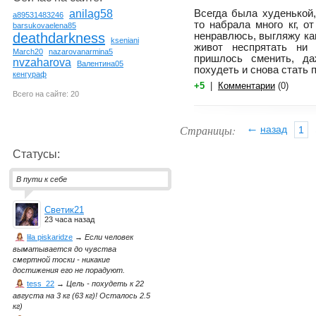
Всегда была худенькой,
anilag58
a89531483246
то набрала много кг, о
barsukovaelena85
ненравлюсь, выгляжу как
deathdarkness
kseniani
живот неспрятать ни
March20
nazarovanarmina5
пришлось сменить, да
nvzaharova
Валентина05
похудеть и снова стать 
кенгураф
+5
|
Комментарии
(0)
Всего на сайте: 20
←
Страницы:
назад
1
Статусы:
В пути к себе
Светик21
23 часа назад
lila piskaridze
→
Если человек
выматывается до чувства
смертной тоски - никакие
достижения его не порадуют.
tess_22
→
Цель - похудеть к 22
августа на 3 кг (63 кг)! Осталось 2.5
кг)