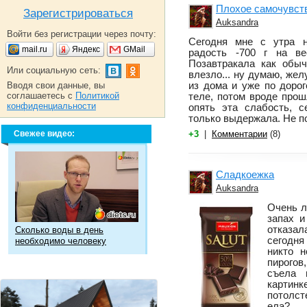
Плохое самочувст
Зарегистрироваться
Auksandra
Войти без регистрации через почту:
Сегодня мне с утра 
mail.ru
Яндекс
GMail
радость -700 г на ве
Позавтракала как обы
Или социальную сеть:
влезло... ну думаю, же
Вводя свои данные, вы
из дома и уже по доро
соглашаетесь с
Политикой
теле, потом вроде про
конфиденциальности
опять эта слабость, с
только выдержала. Не п
Свежее видео:
+3
|
Комментарии
(8)
Сладкоежка
Auksandra
Очень л
запах и
отказа
Сколько воды в день
сегодня
необходимо человеку
никто н
пирогов
съела 
картинк
потолст
ела?