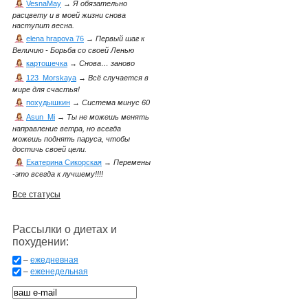
VesnaMay
→
Я обязательно
расцвету и в моей жизни снова
наступит весна.
elena hrapova 76
→
Первый шаг к
Величию - Борьба со своей Ленью
картошечка
→
Снова… заново
123_Morskaya
→
Всё случается в
мире для счастья!
похудышкин
→
Система минус 60
Asun_Mi
→
Ты не можешь менять
направление ветра, но всегда
можешь поднять паруса, чтобы
достичь своей цели.
Екатерина Сикорская
→
Перемены
-это всегда к лучшему!!!!
Все статусы
Рассылки о диетах и
похудении:
–
ежедневная
–
еженедельная