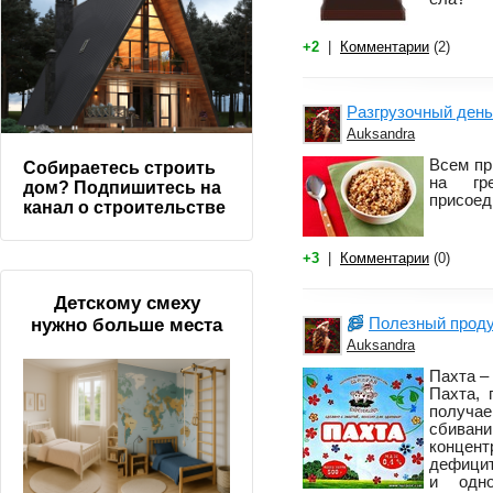
+2
|
Комментарии
(2)
Разгрузочный день
Auksandra
Всем пр
Собираетесь строить
на гр
дом? Подпишитесь на
присоед
канал о строительстве
+3
|
Комментарии
(0)
Детскому смеху
Полезный проду
нужно больше места
Auksandra
Пахта –
Пахта, 
получа
сбиван
концен
дефицит
и одно