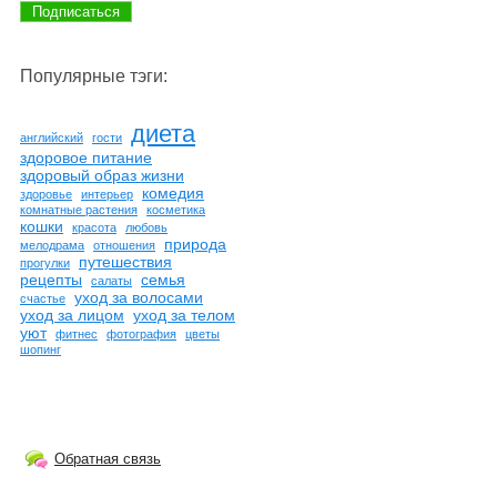
Популярные тэги:
диета
английский
гости
здоровое питание
здоровый образ жизни
комедия
здоровье
интерьер
комнатные растения
косметика
кошки
красота
любовь
природа
мелодрама
отношения
путешествия
прогулки
рецепты
семья
салаты
уход за волосами
счастье
уход за лицом
уход за телом
уют
фитнес
фотография
цветы
шопинг
Обратная связь