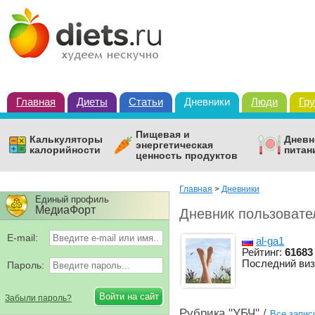
Главная
Диеты
Статьи
Дневники
Люди
Гр
Пищевая и
Калькуляторы
Дневн
энергетическая
калорийности
питан
ценность продуктов
Главная
>
Дневники
Единый профиль
МедиаФорт
Дневник пользовате
E-mail:
al-ga1
Рейтинг:
61683
Последний виз
Пароль:
Забыли пароль?
Рубрика "УБЧ" /
Все запис