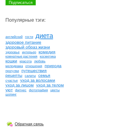
Популярные тэги:
диета
английский
гости
здоровое питание
здоровый образ жизни
комедия
здоровье
интерьер
комнатные растения
косметика
кошки
красота
любовь
природа
мелодрама
отношения
путешествия
прогулки
рецепты
семья
салаты
уход за волосами
счастье
уход за лицом
уход за телом
уют
фитнес
фотография
цветы
шопинг
Обратная связь