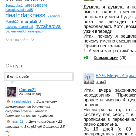
1gnatyuks1
a89531483246
Думала я думала и на
barsukovaelena85
вместо одного смешан
deathdarkness
пополам) у меня будет 
kseniani
marnikifn3
пока не выходит с
March20
nvzaharova
преобладают. Хотя, воз
nazarovanarmina5
ужин впереди.
Валентина05
кенгураф
Итак, почему я решил
Всего на сайте: 22
почему именно смешанн
Причин несколько.
1. У меня завтра тяжёлая
+9
|
Комментарии
(78)
Статусы:
БУЧ. Минус 4 цикл
В пути к себе
al-ga1
Светик21
Итак, вчера закончил
23 часа назад
чередования. "Присаж
провести именно 4 цик
lila piskaridze
→
Если человек
период.
выматывается до чувства
Несмотря на то, что 
смертной тоски - никакие
систему под себя, т. е.
достижения его не порадуют.
прописана в первонача
tess_22
→
Цель - похудеть к 22
равно довольна.
августа на 3 кг (63 кг)! Осталось 2.5
За 16 дней (с 09 п
кг)
распрощалась ровно с 