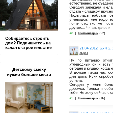
естественно, не съеден
Сегодня запекала и ела
отдать - слишком вкусно
Надеялась набрать б
углеводов, мне надо 
почти столько же пост
другого...
»
Читать далее
+8
|
Комментарии
(22)
Собираетесь строить
дом? Подпишитесь на
канал о строительстве
21.04.2012. БУЧ 2. 
al-ga1
Ну по питанию отчит
Углеводный он и есть 
сегодня и кушаю, когда н
Детскому смеху
В дочкин тихий час со
нужно больше места
для дома. Руки опробов
успела.
Сегодня у меня боль
дорожка. Только я соб
тебе! Не хочу сейчас ска
+5
|
Комментарии
(16)