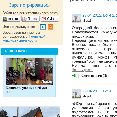
Зарегистрироваться
Войти без регистрации через почту:
23.04.2012. БУЧ 2. 
mail.ru
Яндекс
GMail
al-ga1
Или социальную сеть:
Очередной белковый nu
Налаживается. Рука уже 
Вводя свои данные, вы
продуктами.
соглашаетесь с
Политикой
конфиденциальности
Первый цикл ничего мне 
Вернее, после белков
отвесило, но, стран
Свежее видео:
выполненный смешанный,
буквально). Может 
треньки? Хотя не свойст
Ну да ладно, это не
»
Читать далее
+6
|
Комментарии
(3)
Комплекс упражнений для
22.04.2012. БУЧ 2.
ног
al-ga1
чИОрт, не набираю я в
углеводами. И вот уп
подготовленный и 
подходящий, очень вку