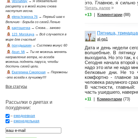
VesnaMay
→
Я обязательно
это. Главное, я сильно
расцвету и в моей жизни снова
»
Читать далее
наступит весна.
+13
|
Комментарии
(88)
elena hrapova 76
→
Первый шаг к
Величию - Борьба со своей Ленью
картошечка
→
Снова… заново
Пятница, тринадцат
123_Morskaya
→
Всё случается в
al-ga1
мире для счастья!
похудышкин
→
Система минус 60
Дата и день недели сег
Asun_Mi
→
Ты не можешь менять
волшебные. В пятницу 
выходила. Но это так, к 
направление ветра, но всегда
можешь поднять паруса, чтобы
Сегодня начала второй 
достичь своей цели.
надо это или не надо мн
белковые дни. Не то ч
Екатерина Сикорская
→
Перемены
комфортно - главное з
-это всегда к лучшему!!!!
человека разумного сра
Все статусы
В частности, главный:
часть ушедшего, наверня
+11
|
Комментарии
(73)
Рассылки о диетах и
похудении:
–
ежедневная
–
еженедельная