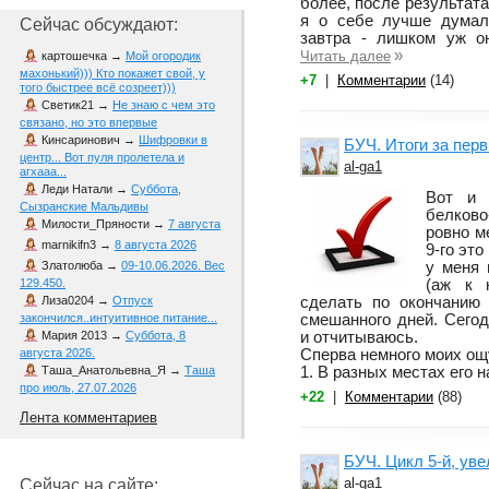
более, после результата
я о себе лучше думал
Сейчас обсуждают:
завтра - лишком уж о
»
Читать далее
картошечка
→
Мой огородик
махонький))) Кто покажет свой, у
+7
|
Комментарии
(14)
того быстрее всё созреет)))
Светик21
→
Не знаю с чем это
связано, но это впервые
Кинсаринович
→
Шифровки в
БУЧ. Итоги за пер
центр... Вот пуля пролетела и
al-ga1
агхааа...
Леди Натали
→
Суббота,
Вот и 
Сызранские Мальдивы
белково
Милости_Пряности
→
7 августа
ровно ме
marnikifn3
→
8 августа 2026
9-го это
у меня 
Златолюба
→
09-10.06.2026. Вес
(аж к 
129.450.
сделать по окончанию 
Лиза0204
→
Отпуск
смешанного дней. Сего
закончился..интуитивное питание...
и отчитываюсь.
Мария 2013
→
Суббота, 8
Сперва немного моих ощ
августа 2026.
1. В разных местах его н
Таша_Анатольевна_Я
→
Таша
про июль, 27.07.2026
+22
|
Комментарии
(88)
Лента комментариев
БУЧ. Цикл 5-й, ув
al-ga1
Сейчас на сайте: