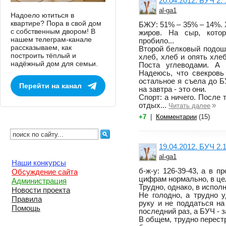
20.04.2012. БУЧ 2. 
al-ga1
Надоело ютиться в
квартире? Пора в свой дом
БЖУ: 51% – 35% – 14%. Х
с собственным двором! В
жиров. На сыр, кото
нашем телеграм-канале
пробило...
рассказываем, как
Второй белковый подошё
построить тёплый и
хлеб, хлеб и опять хлеб
надёжный дом для семьи.
Поста углеводами. А 
Надеюсь, что свекровь
остальное я съела до 
Перейти на канал
на завтра - это они.
Спорт: а ничего. После
отдых...
»
Читать далее
+7
|
Комментарии
(15)
19.04.2012. БУЧ 2.
al-ga1
Наши конкурсы
б-ж-у: 126-39-43, а в 
Обсуждение сайта
цифрам нормально, в це
Администрация
Трудно, однако, в исполн
Новости проекта
Не голодно, а трудно 
Правила
руку и не поддаться на
Помощь
последний раз, а БУЧ - з
В общем, трудно перестр