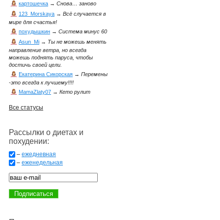
картошечка
→
Снова… заново
123_Morskaya
→
Всё случается в
мире для счастья!
похудышкин
→
Система минус 60
Asun_Mi
→
Ты не можешь менять
направление ветра, но всегда
можешь поднять паруса, чтобы
достичь своей цели.
Екатерина Сикорская
→
Перемены
-это всегда к лучшему!!!!
MamaZlaty07
→
Кето рулит
Все статусы
Рассылки о диетах и
похудении:
–
ежедневная
–
еженедельная