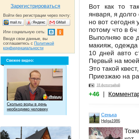
Вот как то та
Зарегистрироваться
января, я долго
Войти без регистрации через почту:
но вот сегодня 
mail.ru
Яндекс
GMail
потому что в 6ч
Или социальную сеть:
Выполняю все д
Вводя свои данные, вы
соглашаетесь с
Политикой
макияж, одежда 
конфиденциальности
10 дней авто с
Первый на моей
Свежее видео:
Это такой квест
Приезжаю на ра
18 фотографий
+46
|
Коммента
Сколько воды в день
необходимо человеку
Сенька
Helga1986
Тоже
к