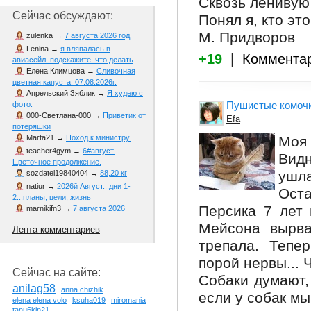
Сквозь ленивую
Сейчас обсуждают:
Понял я, кто это
М. Придворов
zulenka
→
7 августа 2026 год
Lenina
→
я вляпалась в
+19
|
Коммента
авиасейл. подскажите. что делать
Елена Климцова
→
Сливочная
цветная капуста. 07.08.2026г.
Апрельский Зяблик
→
Я худею с
Пушистые комочки
фото.
000-Светлана-000
→
Приветик от
Efa
потеряшки
Моя
Marta21
→
Поход к министру.
teacher4gym
→
6#август.
Вид
Цветочное продолжение.
ушла
sozdatel19840404
→
88,20 кг
natiur
→
2026й Август...дни 1-
Ост
2...планы, цели, жизнь
Персика 7 лет 
marnikifn3
→
7 августа 2026
Мейсона вырва
Лента комментариев
трепала. Тепе
порой нервы... 
Сейчас на сайте:
Собаки думают,
anilag58
anna chizhik
если у собак мы 
elena elena volo
ksuha019
miromania
tanu6kin21