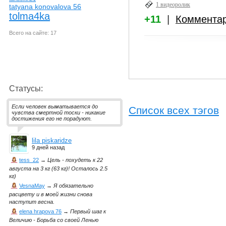
1 видеоролик
tatyana konovalova 56
tolma4ka
+11
|
Коммента
Всего на сайте: 17
Статусы:
Если человек выматывается до
Список всех тэгов
чувства смертной тоски - никакие
достижения его не порадуют.
lila piskaridze
9 дней назад
tess_22
→
Цель - похудеть к 22
августа на 3 кг (63 кг)! Осталось 2.5
кг)
VesnaMay
→
Я обязательно
расцвету и в моей жизни снова
наступит весна.
elena hrapova 76
→
Первый шаг к
Величию - Борьба со своей Ленью