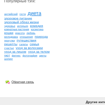
Популярные тэги:
диета
английский
гости
здоровое питание
здоровый образ жизни
комедия
здоровье
интерьер
комнатные растения
косметика
кошки
красота
любовь
природа
мелодрама
отношения
путешествия
прогулки
рецепты
семья
салаты
уход за волосами
счастье
уход за лицом
уход за телом
уют
фитнес
фотография
цветы
шопинг
Обратная связь
Другие инт