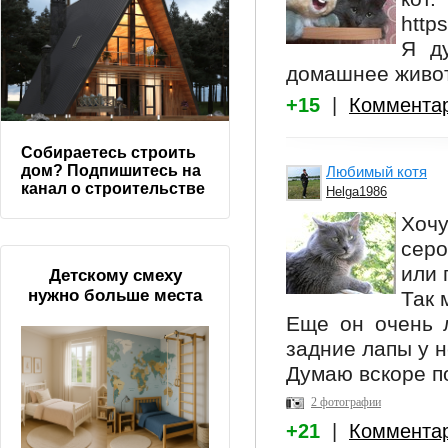
http
Я д
домашнее живот
+15
|
Коммента
Собираетесь строить
дом? Подпишитесь на
Любимый котя
канал о строительстве
Helga1986
Хочу
сер
или 
Детскому смеху
нужно больше места
Так 
Еще он очень л
задние лапы у 
Думаю вскоре п
2 фотографии
+21
|
Коммента