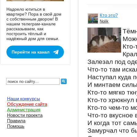
Надоело ютиться в
квартире? Пора в свой дом
Кто это?
с собственным двором! В
Nolik
нашем телеграм-канале
рассказываем, как
Тёмн
построить тёплый и
Може
надёжный дом для семьи.
Кто-
Перейти на канал
Крал
Залезал под од
Что-то там иска
Наступал куда 
И минтаем силь
Кто-то мягко ткн
Наши конкурсы
Кто-то хрюкнул 
Обсуждение сайта
Кто-то чем-то 
Администрация
Что-то вкусное 
Новости проекта
Правила
И когда тот сам
Помощь
Замурчал что б