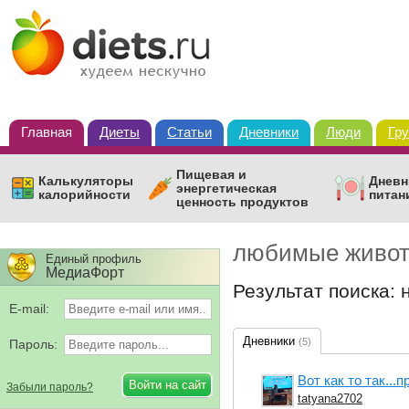
Главная
Диеты
Статьи
Дневники
Люди
Гр
Пищевая и
Калькуляторы
Дневн
энергетическая
калорийности
питан
ценность продуктов
любимые живо
Единый профиль
МедиаФорт
Результат поиска: 
E-mail:
Дневники
(5)
Пароль:
Вот как то так..
Забыли пароль?
tatyana2702