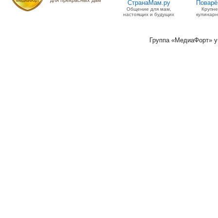
для прекрасных дам
СтранаМам.ру
Поварё
Общение для мам,
Крупн
настоящих и будущих
кулинарн
Группа «МедиаФорт» 