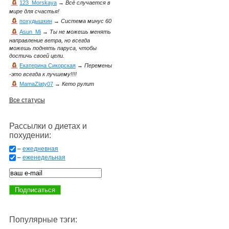
123_Morskaya
→
Всё случается в
мире для счастья!
похудышкин
→
Система минус 60
Asun_Mi
→
Ты не можешь менять
направление ветра, но всегда
можешь поднять паруса, чтобы
достичь своей цели.
Екатерина Сикорская
→
Перемены
-это всегда к лучшему!!!!
MamaZlaty07
→
Кето рулит
Все статусы
Рассылки о диетах и
похудении:
–
ежедневная
–
еженедельная
Популярные тэги: