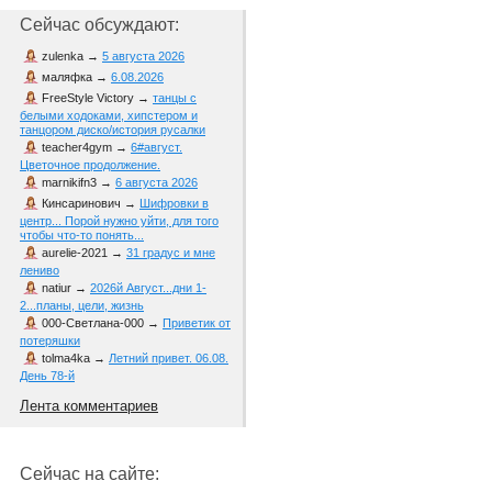
Сейчас обсуждают:
zulenka
→
5 августа 2026
маляфка
→
6.08.2026
FreeStyle Victory
→
танцы с
белыми ходоками, хипстером и
танцором диско/история русалки
teacher4gym
→
6#август.
Цветочное продолжение.
marnikifn3
→
6 августа 2026
Кинсаринович
→
Шифровки в
центр... Порой нужно уйти, для того
чтобы что-то понять...
aurelie-2021
→
31 градус и мне
лениво
natiur
→
2026й Август...дни 1-
2...планы, цели, жизнь
000-Светлана-000
→
Приветик от
потеряшки
tolma4ka
→
Летний привет. 06.08.
День 78-й
Лента комментариев
Сейчас на сайте: