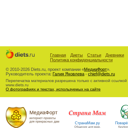
Главная
Диеты
Статьи
Дневники
Политика конфиденциальности
© 2010-2026 Diets.ru, проект компании «
МедиаФорт
».
Руководитель проекта:
Галия Яковлева
-
chief@diets.ru
Перепечатка материалов разрешена только с активной ссылкой
www.diets.ru
О фотографиях и текстах, используемых на сайте
МедиаФорт
интернет-проекты
для прекрасных дам
СтранаМам.ру
Поварё
Общение для мам,
Крупн