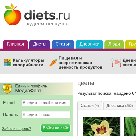
Главная
Диеты
Статьи
Дневники
Люди
Гр
Пищевая и
Калькуляторы
Дневн
энергетическая
калорийности
питан
ценность продуктов
цветы
Единый профиль
МедиаФорт
Результат поиска: найдено 6
E-mail:
Статьи
Дневники
(4)
(292)
Пароль:
Забыли пароль?