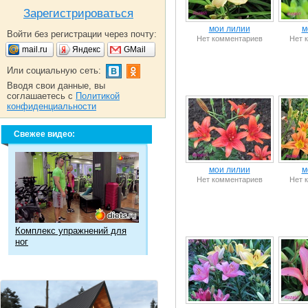
Зарегистрироваться
мои лилии
м
Войти без регистрации через почту:
Нет комментариев
Нет 
mail.ru
Яндекс
GMail
Или социальную сеть:
Вводя свои данные, вы
соглашаетесь с
Политикой
конфиденциальности
Свежее видео:
мои лилии
м
Нет комментариев
Нет 
Комплекс упражнений для
ног