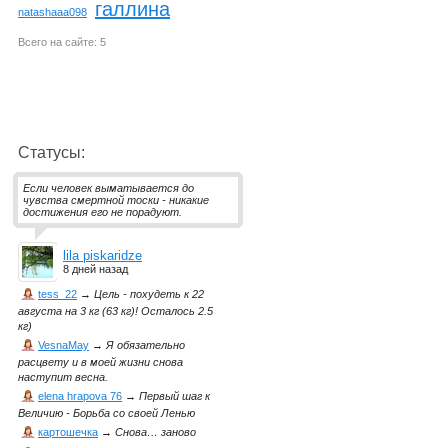
галлина
natashaaa098
Всего на сайте: 5
Статусы:
Если человек выматывается до
чувства смертной тоски - никакие
достижения его не порадуют.
lila piskaridze
8 дней назад
tess_22
→
Цель - похудеть к 22
августа на 3 кг (63 кг)! Осталось 2.5
кг)
VesnaMay
→
Я обязательно
расцвету и в моей жизни снова
наступит весна.
elena hrapova 76
→
Первый шаг к
Величию - Борьба со своей Ленью
картошечка
→
Снова… заново