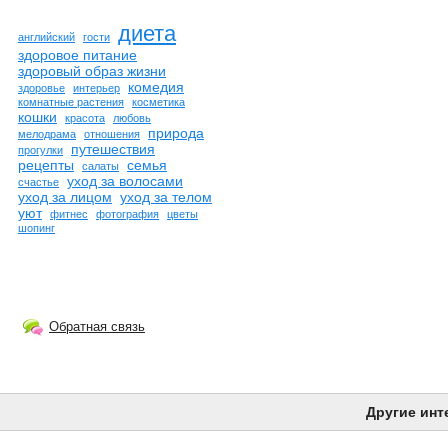
диета
английский
гости
здоровое питание
здоровый образ жизни
комедия
здоровье
интерьер
комнатные растения
косметика
кошки
красота
любовь
природа
мелодрама
отношения
путешествия
прогулки
рецепты
семья
салаты
уход за волосами
счастье
уход за лицом
уход за телом
уют
фитнес
фотография
цветы
шопинг
Обратная связь
Другие инт