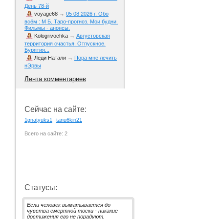
День 78-й
voyage68
→
05 08 2026 г. Обо
всём : М Б. Таро-прогноз. Мои будни.
Фильмы - анонсы.
Kologrivochka
→
Августовская
территория счастья. Отпускное.
Бурятия...
Леди Натали
→
Пора мне лечить
нЭрвы
Лента комментариев
Сейчас на сайте:
1gnatyuks1
tanu6kin21
Всего на сайте: 2
Статусы:
Если человек выматывается до
чувства смертной тоски - никакие
достижения его не порадуют.