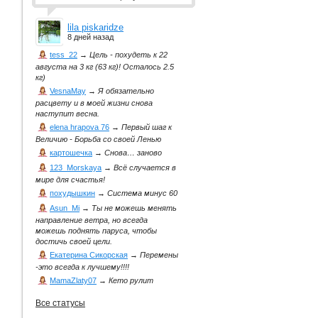
lila piskaridze
8 дней назад
tess_22
→
Цель - похудеть к 22
августа на 3 кг (63 кг)! Осталось 2.5
кг)
VesnaMay
→
Я обязательно
расцвету и в моей жизни снова
наступит весна.
elena hrapova 76
→
Первый шаг к
Величию - Борьба со своей Ленью
картошечка
→
Снова… заново
123_Morskaya
→
Всё случается в
мире для счастья!
похудышкин
→
Система минус 60
Asun_Mi
→
Ты не можешь менять
направление ветра, но всегда
можешь поднять паруса, чтобы
достичь своей цели.
Екатерина Сикорская
→
Перемены
-это всегда к лучшему!!!!
MamaZlaty07
→
Кето рулит
Все статусы