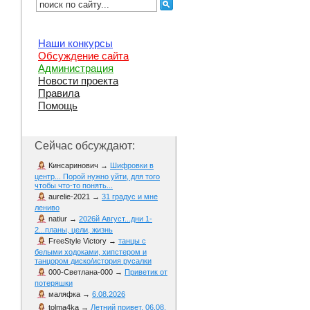
Наши конкурсы
Обсуждение сайта
Администрация
Новости проекта
Правила
Помощь
Сейчас обсуждают:
Кинсаринович
→
Шифровки в
центр... Порой нужно уйти, для того
чтобы что-то понять...
aurelie-2021
→
31 градус и мне
лениво
natiur
→
2026й Август...дни 1-
2...планы, цели, жизнь
FreeStyle Victory
→
танцы с
белыми ходоками, хипстером и
танцором диско/история русалки
000-Светлана-000
→
Приветик от
потеряшки
маляфка
→
6.08.2026
tolma4ka
→
Летний привет. 06.08.