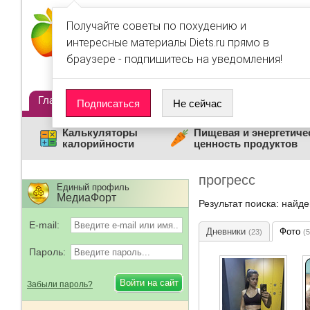
Получайте советы по похудению и
интересные материалы Diets.ru прямо в
браузере - подпишитесь на уведомления!
Главная
Диеты
Статьи
Дневники
Люди
Подписаться
Не сейчас
Калькуляторы
Пищевая и энергетиче
калорийности
ценность продуктов
прогресс
Единый профиль
МедиаФорт
Результат поиска: найд
E-mail:
Дневники
Фото
(23)
(5
Пароль:
Забыли пароль?