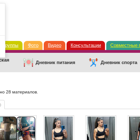
Группы
Фото
Видео
Консультации
Совместные 
ская
Дневник питания
Дневник спорта
ено 28 материалов.
)