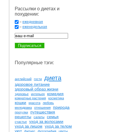
Рассылки о диетах и
похудении:
–
ежедневная
–
еженедельная
Популярные тэги:
диета
английский
гости
здоровое питание
здоровый образ жизни
комедия
здоровье
интерьер
комнатные растения
косметика
кошки
красота
любовь
природа
мелодрама
отношения
путешествия
прогулки
рецепты
семья
салаты
уход за волосами
счастье
уход за лицом
уход за телом
уют
фитнес
фотография
цветы