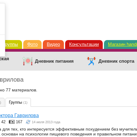
Группы
Фото
Видео
Консультации
Магазин han
ская
Дневник питания
Дневник спорта
аврилова
ено 77 материалов.
Группы
)
(1)
ктора Гаврилова
42
167
14 июля 2013 года
а для тех, кто интересуется эффективным похудением без мучител
 основан на психологии пищевого поведения и правильном питани