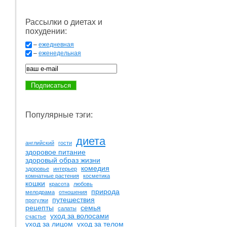
Рассылки о диетах и
похудении:
–
ежедневная
–
еженедельная
Популярные тэги:
диета
английский
гости
здоровое питание
здоровый образ жизни
комедия
здоровье
интерьер
комнатные растения
косметика
кошки
красота
любовь
природа
мелодрама
отношения
путешествия
прогулки
рецепты
семья
салаты
уход за волосами
счастье
уход за лицом
уход за телом