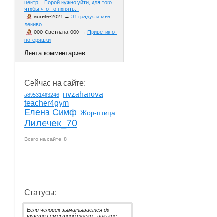
центр... Порой нужно уйти, для того
чтобы что-то понять...
aurelie-2021
→
31 градус и мне
лениво
000-Светлана-000
→
Приветик от
потеряшки
Лента комментариев
Сейчас на сайте:
nvzaharova
a89531483246
teacher4gym
Елена Симф
Жор-птица
Лилечек_70
Всего на сайте: 8
Статусы:
Если человек выматывается до
чувства смертной тоски - никакие