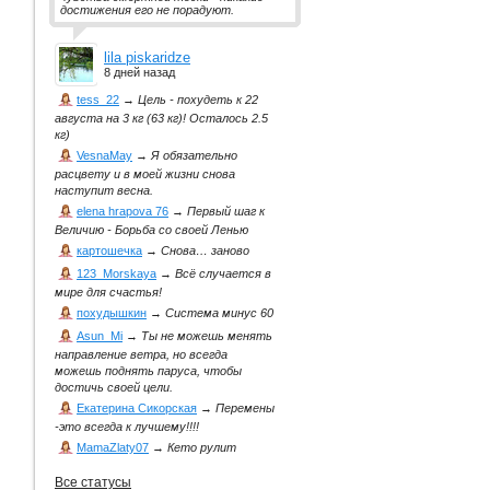
достижения его не порадуют.
lila piskaridze
8 дней назад
tess_22
→
Цель - похудеть к 22
августа на 3 кг (63 кг)! Осталось 2.5
кг)
VesnaMay
→
Я обязательно
расцвету и в моей жизни снова
наступит весна.
elena hrapova 76
→
Первый шаг к
Величию - Борьба со своей Ленью
картошечка
→
Снова… заново
123_Morskaya
→
Всё случается в
мире для счастья!
похудышкин
→
Система минус 60
Asun_Mi
→
Ты не можешь менять
направление ветра, но всегда
можешь поднять паруса, чтобы
достичь своей цели.
Екатерина Сикорская
→
Перемены
-это всегда к лучшему!!!!
MamaZlaty07
→
Кето рулит
Все статусы