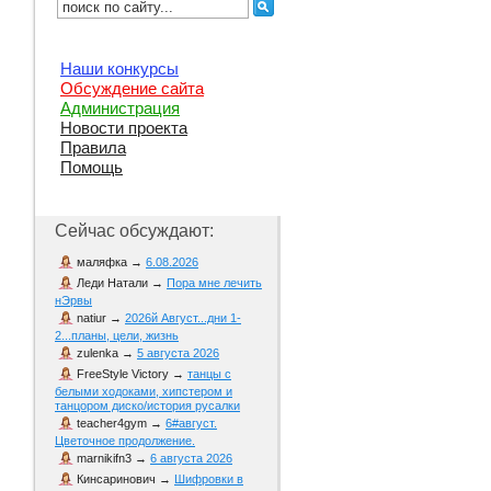
Наши конкурсы
Обсуждение сайта
Администрация
Новости проекта
Правила
Помощь
Сейчас обсуждают:
маляфка
→
6.08.2026
Леди Натали
→
Пора мне лечить
нЭрвы
natiur
→
2026й Август...дни 1-
2...планы, цели, жизнь
zulenka
→
5 августа 2026
FreeStyle Victory
→
танцы с
белыми ходоками, хипстером и
танцором диско/история русалки
teacher4gym
→
6#август.
Цветочное продолжение.
marnikifn3
→
6 августа 2026
Кинсаринович
→
Шифровки в