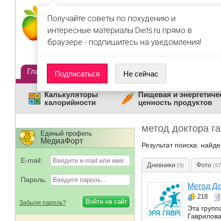
Получайте советы по похудению и
интересные материалы Diets.ru прямо в
браузере - подпишитесь на уведомления!
Главная
Диеты
Статьи
Дневники
Люди
Подписаться
Не сейчас
Калькуляторы
Пищевая и энергетиче
калорийности
ценность продуктов
метод доктора г
Единый профиль
МедиаФорт
Результат поиска: найд
E-mail:
Дневники
Фото
(9)
(67
Пароль:
Метод До
218
Забыли пароль?
Эта групп
Гаврилова