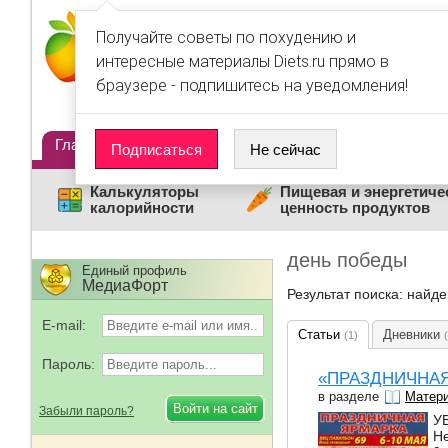
Получайте советы по похудению и
интересные материалы Diets.ru прямо в
браузере - подпишитесь на уведомления!
Главная
Диеты
Статьи
Дневники
Люди
Подписаться
Не сейчас
Калькуляторы
Пищевая и энергетиче
калорийности
ценность продуктов
день победы
Единый профиль
МедиаФорт
Результат поиска: найд
E-mail:
Статьи
Дневники
(1)
Пароль:
«ПРАЗДНИЧНАЯ
в разделе
Матери
Забыли пароль?
У
Н