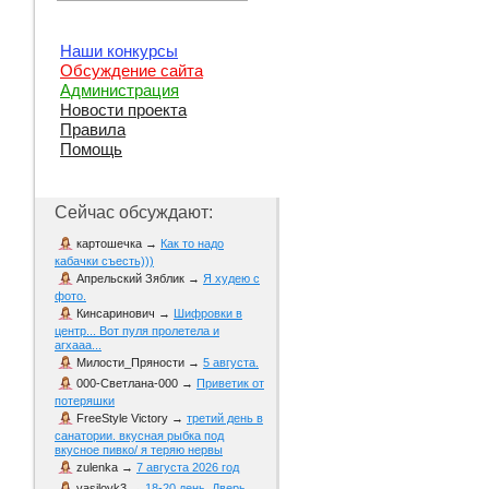
Наши конкурсы
Обсуждение сайта
Администрация
Новости проекта
Правила
Помощь
Сейчас обсуждают:
картошечка
→
Как то надо
кабачки съесть)))
Апрельский Зяблик
→
Я худею с
фото.
Кинсаринович
→
Шифровки в
центр... Вот пуля пролетела и
агхааа...
Милости_Пряности
→
5 августа.
000-Светлана-000
→
Приветик от
потеряшки
FreeStyle Victory
→
третий день в
санатории. вкусная рыбка под
вкусное пивко/ я теряю нервы
zulenka
→
7 августа 2026 год
vasiloyk3
→
18-20 день. Дверь