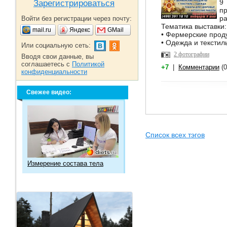
9
Зарегистрироваться
пр
ра
Войти без регистрации через почту:
Тематика выставки:
mail.ru
Яндекс
GMail
• Фермерские прод
• Одежда и текстил
Или социальную сеть:
2 фотографии
Вводя свои данные, вы
соглашаетесь с
Политикой
+7
|
Комментарии
(0
конфиденциальности
Свежее видео:
Список всех тэгов
Измерение состава тела