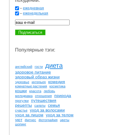
похудении:
–
ежедневная
–
еженедельная
Популярные тэги:
диета
английский
гости
здоровое питание
здоровый образ жизни
комедия
здоровье
интерьер
комнатные растения
косметика
кошки
красота
любовь
природа
мелодрама
отношения
путешествия
прогулки
рецепты
семья
салаты
уход за волосами
счастье
уход за лицом
уход за телом
уют
фитнес
фотография
цветы
шопинг