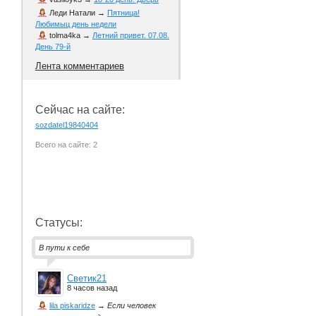
Леди Натали
→
Пятница!
Любимыц день недели
tolma4ka
→
Летний привет. 07.08.
День 79-й
Лента комментариев
Сейчас на сайте:
sozdatel19840404
Всего на сайте: 2
Статусы:
В пути к себе
Светик21
8 часов назад
lila piskaridze
→
Если человек