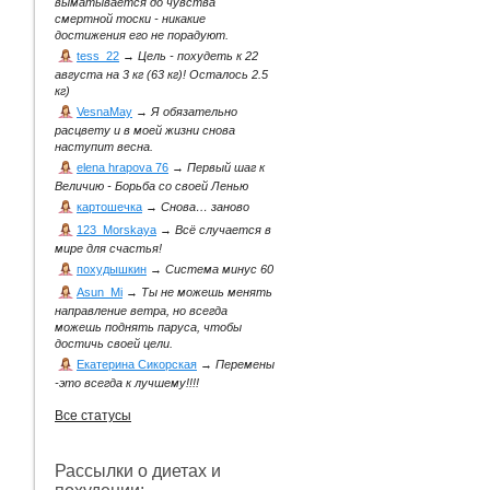
выматывается до чувства
смертной тоски - никакие
достижения его не порадуют.
tess_22
→
Цель - похудеть к 22
августа на 3 кг (63 кг)! Осталось 2.5
кг)
VesnaMay
→
Я обязательно
расцвету и в моей жизни снова
наступит весна.
elena hrapova 76
→
Первый шаг к
Величию - Борьба со своей Ленью
картошечка
→
Снова… заново
123_Morskaya
→
Всё случается в
мире для счастья!
похудышкин
→
Система минус 60
Asun_Mi
→
Ты не можешь менять
направление ветра, но всегда
можешь поднять паруса, чтобы
достичь своей цели.
Екатерина Сикорская
→
Перемены
-это всегда к лучшему!!!!
Все статусы
Рассылки о диетах и