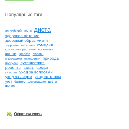
Популярные тэги:
диета
английский
гости
здоровое питание
здоровый образ жизни
комедия
здоровье
интерьер
комнатные растения
косметика
кошки
красота
любовь
природа
мелодрама
отношения
путешествия
прогулки
рецепты
семья
салаты
уход за волосами
счастье
уход за лицом
уход за телом
уют
фитнес
фотография
цветы
шопинг
Обратная связь