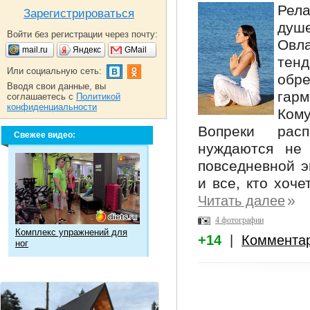
Рел
Зарегистрироваться
душе
Войти без регистрации через почту:
Овла
mail.ru
Яндекс
GMail
тенд
Или социальную сеть:
обр
Вводя свои данные, вы
гарм
соглашаетесь с
Политикой
конфиденциальности
Кому
Вопреки рас
Свежее видео:
нуждаются не 
повседневной э
и все, кто хоче
»
Читать далее
4 фотографии
Комплекс упражнений для
+14
|
Коммента
ног