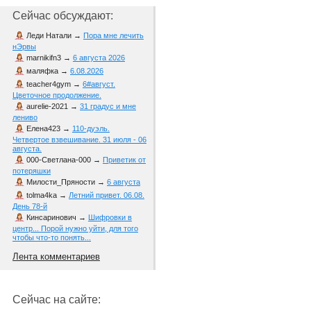
Сейчас обсуждают:
Леди Натали
→
Пора мне лечить
нЭрвы
marnikifn3
→
6 августа 2026
маляфка
→
6.08.2026
teacher4gym
→
6#август.
Цветочное продолжение.
aurelie-2021
→
31 градус и мне
лениво
Елена423
→
110-дуэль.
Четвертое взвешивание. 31 июля - 06
августа.
000-Светлана-000
→
Приветик от
потеряшки
Милости_Пряности
→
6 августа
tolma4ka
→
Летний привет. 06.08.
День 78-й
Кинсаринович
→
Шифровки в
центр... Порой нужно уйти, для того
чтобы что-то понять...
Лента комментариев
Сейчас на сайте: