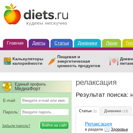
Главная
Диеты
Статьи
Дневники
Люди
Гр
Пищевая и
Калькуляторы
Дневн
энергетическая
калорийности
питан
ценность продуктов
релаксация
Единый профиль
МедиаФорт
Результат поиска:
E-mail:
Статьи
Дневники
(1)
(13)
Пароль:
Релаксация
Забыли пароль?
в разделе
Здоровье