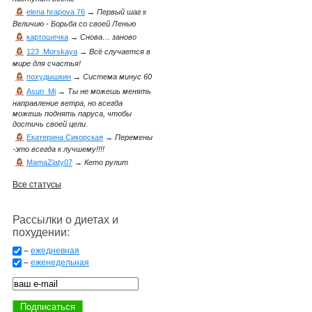
elena hrapova 76
→
Первый шаг к
Величию - Борьба со своей Ленью
картошечка
→
Снова… заново
123_Morskaya
→
Всё случается в
мире для счастья!
похудышкин
→
Система минус 60
Asun_Mi
→
Ты не можешь менять
направление ветра, но всегда
можешь поднять паруса, чтобы
достичь своей цели.
Екатерина Сикорская
→
Перемены
-это всегда к лучшему!!!!
MamaZlaty07
→
Кето рулит
Все статусы
Рассылки о диетах и
похудении:
–
ежедневная
–
еженедельная