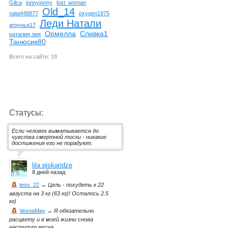
Gilca
jonnyjonny
lost_woman
Old_14
nata448877
oxygen1975
Леди Натали
игрунья17
Ормелла
Сливка1
наталия лия
Танюсик80
Всего на сайте: 18
Статусы:
Если человек выматывается до
чувства смертной тоски - никакие
достижения его не порадуют.
lila piskaridze
8 дней назад
tess_22
→
Цель - похудеть к 22
августа на 3 кг (63 кг)! Осталось 2.5
кг)
VesnaMay
→
Я обязательно
расцвету и в моей жизни снова
наступит весна.