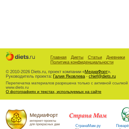
Главная
Диеты
Статьи
Дневники
Политика конфиденциальности
© 2010-2026 Diets.ru, проект компании «
МедиаФорт
».
Руководитель проекта:
Галия Яковлева
-
chief@diets.ru
Перепечатка материалов разрешена только с активной ссылкой
www.diets.ru
О фотографиях и текстах, используемых на сайте
МедиаФорт
интернет-проекты
для прекрасных дам
СтранаМам.ру
Поварё