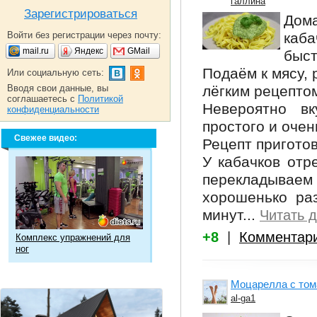
галлина
Зарегистрироваться
Дома
Войти без регистрации через почту:
каба
mail.ru
Яндекс
GMail
быст
Подаём к мясу,
Или социальную сеть:
Вводя свои данные, вы
лёгким рецепто
соглашаетесь с
Политикой
Невероятно вк
конфиденциальности
простого и очен
Свежее видео:
Рецепт пригото
У кабачков отр
перекладывае
хорошенько ра
минут...
Читать 
+8
|
Комментар
Комплекс упражнений для
ног
Моцарелла с том
al-ga1