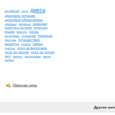
диета
английский
гости
здоровое питание
здоровый образ жизни
комедия
здоровье
интерьер
комнатные растения
косметика
кошки
красота
любовь
природа
мелодрама
отношения
путешествия
прогулки
рецепты
семья
салаты
уход за волосами
счастье
уход за лицом
уход за телом
уют
фитнес
фотография
цветы
шопинг
Обратная связь
Другие инт