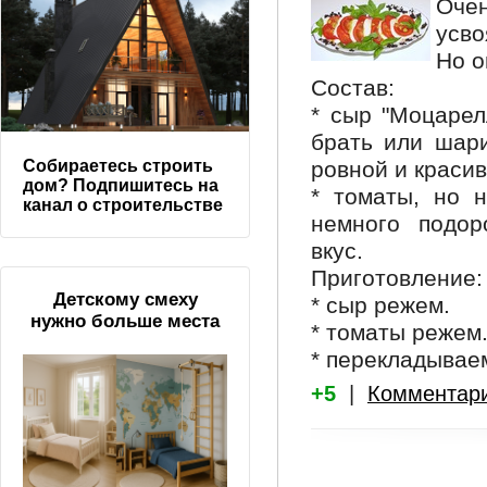
Оче
усво
Но о
Состав:
* сыр "Моцарел
брать или шари
ровной и красив
Собираетесь строить
дом? Подпишитесь на
* томаты, но н
канал о строительстве
немного подо
вкус.
Приготовление:
Детскому смеху
* сыр режем.
нужно больше места
* томаты режем
* перекладывае
+5
|
Комментар