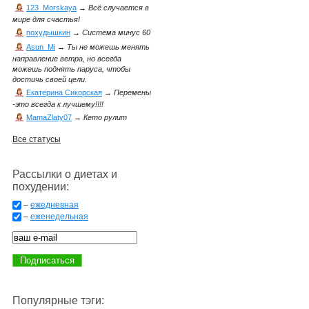
123_Morskaya
→
Всё случается в
мире для счастья!
похудышкин
→
Система минус 60
Asun_Mi
→
Ты не можешь менять
направление ветра, но всегда
можешь поднять паруса, чтобы
достичь своей цели.
Екатерина Сикорская
→
Перемены
-это всегда к лучшему!!!!
MamaZlaty07
→
Кето рулит
Все статусы
Рассылки о диетах и
похудении:
–
ежедневная
–
еженедельная
Популярные тэги: