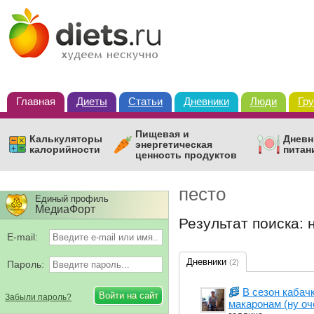
Главная
Диеты
Статьи
Дневники
Люди
Гр
Пищевая и
Калькуляторы
Дневн
энергетическая
калорийности
питан
ценность продуктов
песто
Единый профиль
МедиаФорт
Результат поиска: 
E-mail:
Дневники
(2)
Пароль:
В сезон кабачк
Забыли пароль?
макаронам (ну оч