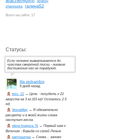
teacher4gym
VoVeSy
галина52
zhannozka
Всего на сайте: 17
Статусы:
Если человек выматывается до
чувства смертной тоски - никакие
достижения его не порадуют.
lila piskaridze
9 дней назад
tess_22
→
Цель - похудеть к 22
августа на 3 кг (63 кг)! Осталось 2.5
кг)
VesnaMay
→
Я обязательно
расцвету и в моей жизни снова
наступит весна.
elena hrapova 76
→
Первый шаг к
Величию - Борьба со своей Ленью
картошечка
→
Снова… заново