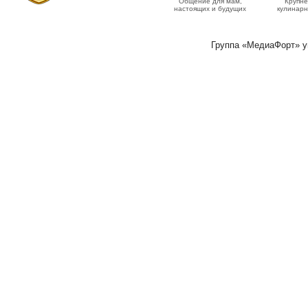
Общение для мам,
Крупн
настоящих и будущих
кулинарн
Группа «МедиаФорт» 