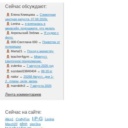
Сейчас обсуждают:
Елена Климцова
→
Сливочная
цветная капуста. 07.08.2026г.
Lenina
→
я вляпалась в
авиасейл. подскажите. что делать
Апрельский Зяблик
→
Я худею с
фото.
000-Светлана-000
→
Приветик от
потеряшки
Marta21
→
Поход к министру.
teacher4gym
→
6#август.
Цветочное продолжение.
zulenka
→
7 августа 2026 год
sozdatel19840404
→
88,20 кг
natiur
→
2026й Август...дни 1-
2...планы, цели, жизнь
marnikifn3
→
7 августа 2026
Лента комментариев
Сейчас на сайте:
I-P-G
Alico1
CraftyFox
Lenina
plnn
March20
slon1ka