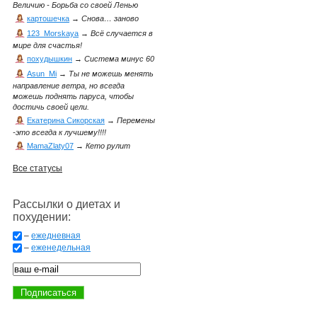
Величию - Борьба со своей Ленью
картошечка
→
Снова… заново
123_Morskaya
→
Всё случается в
мире для счастья!
похудышкин
→
Система минус 60
Asun_Mi
→
Ты не можешь менять
направление ветра, но всегда
можешь поднять паруса, чтобы
достичь своей цели.
Екатерина Сикорская
→
Перемены
-это всегда к лучшему!!!!
MamaZlaty07
→
Кето рулит
Все статусы
Рассылки о диетах и
похудении:
–
ежедневная
–
еженедельная