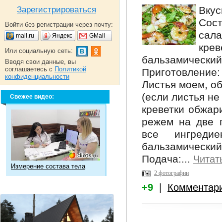
Вкус
Зарегистрироваться
Сост
Войти без регистрации через почту:
сал
mail.ru
Яндекс
GMail
крев
Или социальную сеть:
бальзамический
Вводя свои данные, вы
соглашаетесь с
Политикой
Приготовление:
конфиденциальности
Листья моем, о
(если листья не
Свежее видео:
креветки обжар
режем на две 
все ингреди
бальзамический 
Подача:...
Читат
Измерение состава тела
2 фотографии
+9
|
Комментар