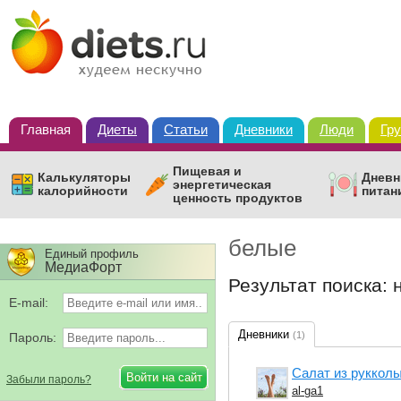
Главная
Диеты
Статьи
Дневники
Люди
Гр
Пищевая и
Калькуляторы
Дневн
энергетическая
калорийности
питан
ценность продуктов
белые
Единый профиль
МедиаФорт
Результат поиска: 
E-mail:
Дневники
(1)
Пароль:
Салат из рукколы
Забыли пароль?
al-ga1