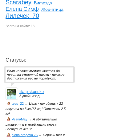
Scarabey
Вифезда
Елена Симф
Жор-птица
Лилечек_70
Всего на сайте: 13
Статусы:
Если человек выматывается до
чувства смертной тоски - никакие
достижения его не порадуют.
lila piskaridze
8 дней назад
tess_22
→
Цель - похудеть к 22
августа на 3 кг (63 кг)! Осталось 2.5
кг)
VesnaMay
→
Я обязательно
расцвету и в моей жизни снова
наступит весна.
elena hrapova 76
→
Первый шаг к