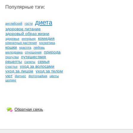
Популярные тэги:
диета
английский
гости
здоровое питание
здоровый образ жизни
комедия
здоровье
интерьер
комнатные растения
косметика
кошки
красота
любовь
природа
мелодрама
отношения
путешествия
прогулки
рецепты
семья
салаты
уход за волосами
счастье
уход за лицом
уход за телом
уют
фитнес
фотография
цветы
шопинг
Обратная связь