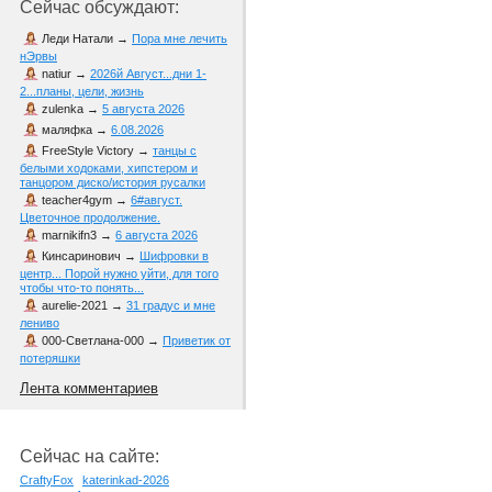
Сейчас обсуждают:
Леди Натали
→
Пора мне лечить
нЭрвы
natiur
→
2026й Август...дни 1-
2...планы, цели, жизнь
zulenka
→
5 августа 2026
маляфка
→
6.08.2026
FreeStyle Victory
→
танцы с
белыми ходоками, хипстером и
танцором диско/история русалки
teacher4gym
→
6#август.
Цветочное продолжение.
marnikifn3
→
6 августа 2026
Кинсаринович
→
Шифровки в
центр... Порой нужно уйти, для того
чтобы что-то понять...
aurelie-2021
→
31 градус и мне
лениво
000-Светлана-000
→
Приветик от
потеряшки
Лента комментариев
Сейчас на сайте:
CraftyFox
katerinkad-2026