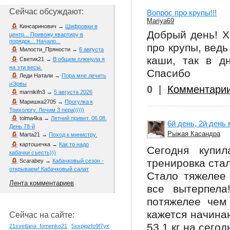
Сейчас обсуждают:
Вопрос про крупы!!!
Mariya69
Кинсаринович
→
Шифровки в
Добрый день! Х
центр... Привожу квартиру в
порядок... Начало...
про крупы, ведь
Милости_Пряности
→
6 августа
каши, так в д
Светик21
→
В общем плюнула я
на эти весы.
Спасибо
Леди Натали
→
Пора мне лечить
нЭрвы
0
|
Комментари
marnikifn3
→
5 августа 2026
Маришка2705
→
Прогулка к
Трихологу. Лечим 3 пера)))))
tolma4ka
→
Летний привет. 06.08.
6й день, 2й день
День 78-й
Рыжая Касандра
Marta21
→
Поход к министру.
картошечка
→
Как то надо
Сегодня купил
кабачки съесть)))
тренировка ста
Scarabey
→
Кабачковый сезон -
открываем! Кабачковый салат
Стало тяжелее 
Лента комментариев
все вытерпел
потяжелее чем
кажется начинаю
Сейчас на сайте:
53.1 кг на сего
21svetlana_fomenko21
5xxpjgzfo9f7yx