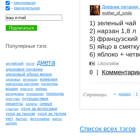
–
ежедневная
Дневник питания 
–
еженедельная
mother_of_smile
1) зеленый чай
2) нарзан 1,8 л
3) французский 
5) яйцо в смятку
Популярные тэги:
6) яблоко + чет
диета
1 фотография
английский
гости
здоровое питание
0
|
Комментари
здоровый образ жизни
комедия
здоровье
интерьер
комнатные растения
косметика
кошки
красота
любовь
←
Страницы:
природа
назад
1
мелодрама
отношения
путешествия
прогулки
рецепты
семья
салаты
уход за волосами
счастье
уход за лицом
уход за телом
уют
фитнес
фотография
цветы
шопинг
Список всех тэгов