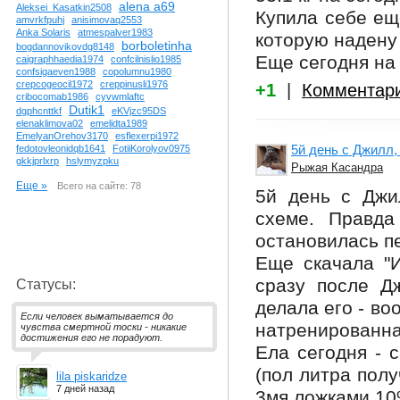
alena a69
Aleksei_Kasatkin2508
Купила себе еще
amvrkfpuhj
anisimovaq2553
Anka Solaris
atmespalver1983
которую надену 
borboletinha
bogdannovikovdg8148
Еще сегодня на
caigraphhaedia1974
confcilnislio1985
confsigaeven1988
copolumnu1980
crepcogeocil1972
creppinusli1976
+1
|
Комментар
cribocomab1986
cyvwmlaftc
Dutik1
dgphcnttkf
eKVjzc95DS
elenaklimova02
emelidta1989
EmelyanOrehov3170
esflexerpi1972
5й день с Джилл,
fedotovleonidqb1641
FotiiKorolyov0975
gkkjprlxrp
hslymyzpku
Рыжая Касандра
Еще »
Всего на сайте: 78
5й день с Джи
схеме. Правда
остановилась п
Еще скачала "И
сразу после Д
Статусы:
делала его - во
Если человек выматывается до
натренированная
чувства смертной тоски - никакие
достижения его не порадуют.
Ела сегодня - 
(пол литра полу
lila piskaridze
7 дней назад
3мя ложками 10