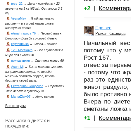
tess_22
→
Цель - похудеть к 22
+2
|
Комментар
августа на 3 кг (63 кг)! Осталось 2.5
кг)
VesnaMay
→
Я обязательно
расцвету и в моей жизни снова
Про вес
наступит весна.
Рыжая Касандра
elena hrapova 76
→
Первый шаг к
Величию - Борьба со своей Ленью
Начальный вес 
картошечка
→
Снова… заново
потому что у м
123_Morskaya
→
Всё случается в
мире для счастья!
Рост 167.
похудышкин
→
Система минус 60
отвес за первые
Asun_Mi
→
Ты не можешь менять
- потому что жр
направление ветра, но всегда
можешь поднять паруса, чтобы
раз это единств
достичь своей цели.
живот раздуло,
Екатерина Сикорская
→
Перемены
-это всегда к лучшему!!!!
было противно н
MamaZlaty07
→
Кето рулит
Вчера по диете
Все статусы
сметаны ложка 
+1
|
Комментар
Рассылки о диетах и
похудении: