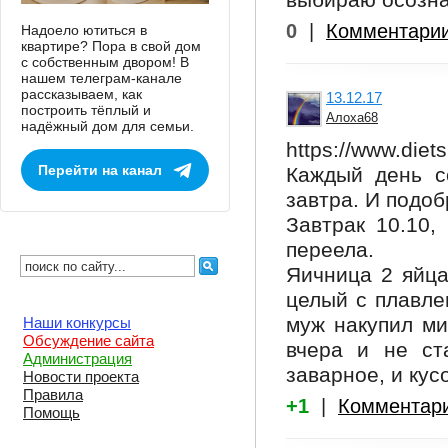
выбираю осозна
0
|
Комментари
Надоело ютиться в
квартире? Пора в свой дом
с собственным двором! В
нашем телеграм-канале
рассказываем, как
13.12.17
построить тёплый и
Алоха68
надёжный дом для семьи.
https://www.diet
Перейти на канал
Каждый день с
завтра. И подобр
Завтрак 10.10, 
переела.
Яичница 2 яйца
целый с плавле
муж накупил ми
Наши конкурсы
Обсуждение сайта
вчера и не ст
Администрация
заварное, и кусо
Новости проекта
Правила
+1
|
Комментар
Помощь