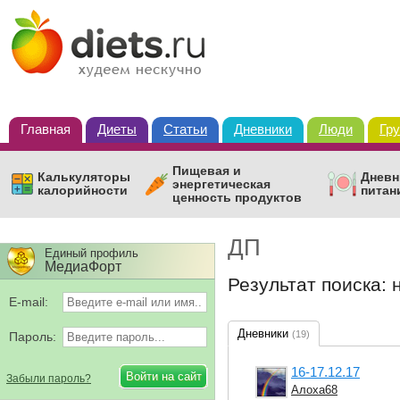
Главная
Диеты
Статьи
Дневники
Люди
Гр
Пищевая и
Калькуляторы
Дневн
энергетическая
калорийности
питан
ценность продуктов
ДП
Единый профиль
МедиаФорт
Результат поиска:
E-mail:
Дневники
(19)
Пароль:
16-17.12.17
Забыли пароль?
Алоха68