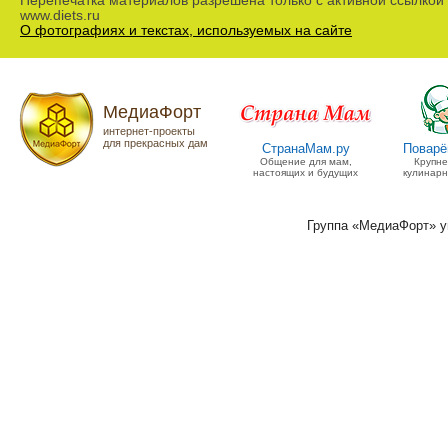
Перепечатка материалов разрешена только с активной ссылкой
www.diets.ru
О фотографиях и текстах, используемых на сайте
МедиаФорт
интернет-проекты
для прекрасных дам
СтранаМам.ру
Поварё
Общение для мам,
Крупн
настоящих и будущих
кулинарн
Группа «МедиаФорт» 