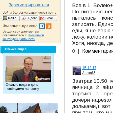
Все в 1. Болею+
Зарегистрироваться
По питанию неп
Войти без регистрации через почту:
пыталась кон
mail.ru
Яндекс
GMail
записать. Единс
Или социальную сеть:
еды, я не верю 
Вводя свои данные, вы
соглашаетесь с
Политикой
лежу, калории не
конфиденциальности
Хотя, иногда, д
Свежее видео:
0
|
Комментари
15.12.17
Алоха68
Завтрак 10.50, 
Сколько воды в день
яичница 2 яйца
необходимо человеку
тортика с оре
дочери нарезала
дольками,) вот
при том, что м