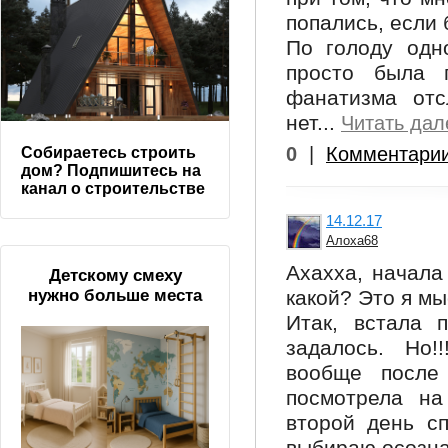
попались, если 
По голоду одно
просто была г
фанатизма отс
нет...
Читать дал
0
|
Комментари
Собираетесь строить
дом? Подпишитесь на
канал о строительстве
14.12.17
Алоха68
Ахахха, начала 
Детскому смеху
какой? Это я мы
нужно больше места
Итак, встала 
задалось. Но!
вообще после 
посмотрела на
второй день сп