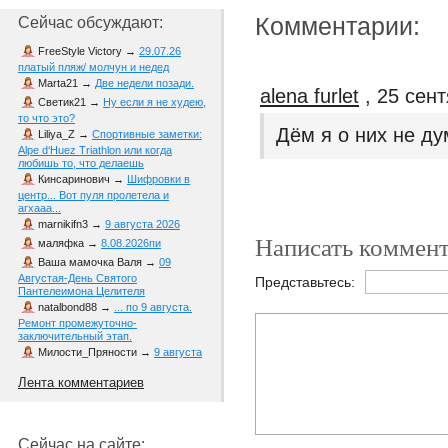
Комментарии:
Сейчас обсуждают:
FreeStyle Victory
→
29.07.26
платый пляж/ молчун и недед
Marta21
→
Две недели позади.
alena furlet
, 25 сент
Светик21
→
Ну если я не худею,
то что это?
Дём я о них не д
Liliya_Z
→
Спортивные заметки:
Alpe d‘Huez Triathlon или когда
любишь то, что делаешь
Кинсаринович
→
Шифровки в
центр... Вот пуля пролетела и
агхааа...
marnikifn3
→
9 августа 2026
Написать коммент
маляфка
→
8.08.2026пи
Ваша мамочка Валя
→
09
Августая-День Святого
Представьтесь:
Пантелеимона Целителя
natalbond88
→
... по 9 августа.
Ремонт промежуточно-
заключительный этап.
Милости_Пряности
→
9 августа
Лента комментариев
Сейчас на сайте: