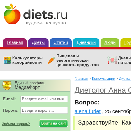
Главная
Диеты
Статьи
Дневники
Люди
Гр
Пищевая и
Калькуляторы
Дневн
энергетическая
калорийности
питан
ценность продуктов
Главная
>
Консультации
>
Диетол
Единый профиль
МедиаФорт
Диетолог Анна 
E-mail:
Вопрос:
Пароль:
alena furlet
, 25 сентяб
Здравствуйте. Ка
Забыли пароль?