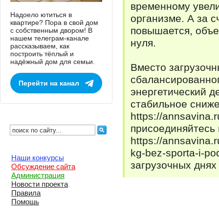
временному увели
Надоело ютиться в
организме. А за с
квартире? Пора в свой дом
повышается, объе
с собственным двором! В
нашем телеграм-канале
нуля.
рассказываем, как
построить тёплый и
надёжный дом для семьи.
Вместо загрузочн
сбалансированног
Перейти на канал
энергетический д
стабильное сниже
https://annsavina.
присоединяйтесь
https://annsavina.
kg-bez-sporta-i-po
Наши конкурсы
загрузочных днях 
Обсуждение сайта
Администрация
Новости проекта
Правила
Помощь