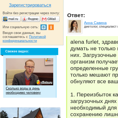
Зарегистрироваться
Войти без регистрации через почту:
Ответ:
mail.ru
Яндекс
GMail
Анна Савина
диетолог, специалист
Или социальную сеть:
Вводя свои данные, вы
соглашаетесь с
Политикой
конфиденциальности
alena furlet, здр
думать не только 
Свежее видео:
них. Загрузочные
организм получае
определенные гру
только мешают пр
обнуляют все ваш
Сколько воды в день
необходимо человеку
1. Переизбыток к
загрузочных днях
необходимый для 
сохранению лишне