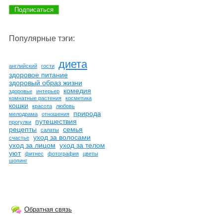
Популярные тэги:
диета
английский
гости
здоровое питание
здоровый образ жизни
комедия
здоровье
интерьер
комнатные растения
косметика
кошки
красота
любовь
природа
мелодрама
отношения
путешествия
прогулки
рецепты
семья
салаты
уход за волосами
счастье
уход за лицом
уход за телом
уют
фитнес
фотография
цветы
шопинг
Обратная связь