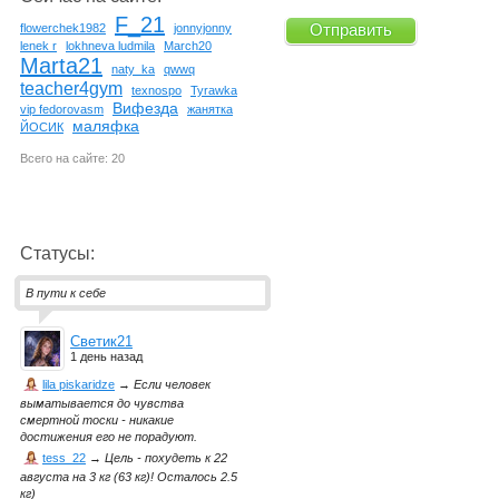
F_21
flowerchek1982
jonnyjonny
lenek r
lokhneva ludmila
March20
Marta21
naty_ka
qwwq
teacher4gym
texnospo
Tyrawka
Вифезда
vip fedorovasm
жанятка
маляфка
ЙОСИК
Всего на сайте: 20
Статусы:
В пути к себе
Светик21
1 день назад
lila piskaridze
→
Если человек
выматывается до чувства
смертной тоски - никакие
достижения его не порадуют.
tess_22
→
Цель - похудеть к 22
августа на 3 кг (63 кг)! Осталось 2.5
кг)