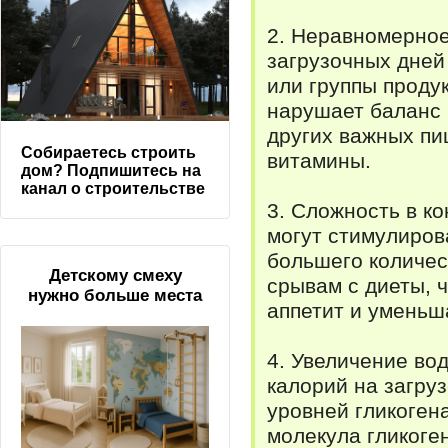
2. Неравномерное
загрузочных дней
или группы продук
нарушает баланс 
других важных пи
Собираетесь строить
витамины.
дом? Подпишитесь на
канал о строительстве
3. Сложность в к
могут стимулиров
большего количес
Детскому смеху
срывам с диеты, 
нужно больше места
аппетит и уменьш
4. Увеличение во
калорий на загру
уровней гликоген
молекула гликоген