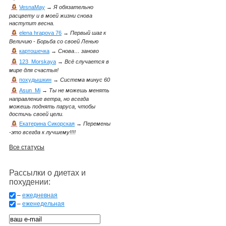
VesnaMay
→
Я обязательно
расцвету и в моей жизни снова
наступит весна.
elena hrapova 76
→
Первый шаг к
Величию - Борьба со своей Ленью
картошечка
→
Снова… заново
123_Morskaya
→
Всё случается в
мире для счастья!
похудышкин
→
Система минус 60
Asun_Mi
→
Ты не можешь менять
направление ветра, но всегда
можешь поднять паруса, чтобы
достичь своей цели.
Екатерина Сикорская
→
Перемены
-это всегда к лучшему!!!!
Все статусы
Рассылки о диетах и
похудении:
–
ежедневная
–
еженедельная