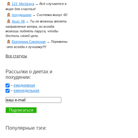
123_Morskaya
→
Всё случается в
мире для счастья!
похудышкин
→
Система минус 60
Asun_Mi
→
Ты не можешь менять
направление ветра, но всегда
можешь поднять паруса, чтобы
достичь своей цели.
Екатерина Сикорская
→
Перемены
-это всегда к лучшему!!!!
Все статусы
Рассылки о диетах и
похудении:
–
ежедневная
–
еженедельная
Популярные тэги: