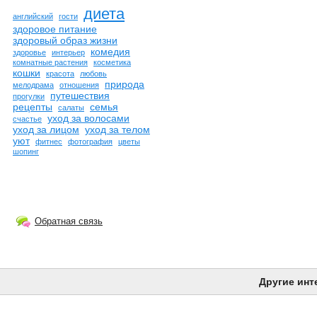
диета
английский
гости
здоровое питание
здоровый образ жизни
комедия
здоровье
интерьер
комнатные растения
косметика
кошки
красота
любовь
природа
мелодрама
отношения
путешествия
прогулки
рецепты
семья
салаты
уход за волосами
счастье
уход за лицом
уход за телом
уют
фитнес
фотография
цветы
шопинг
Обратная связь
Другие инт