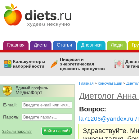
Главная
Диеты
Статьи
Дневники
Люди
Гр
Пищевая и
Калькуляторы
Дневн
энергетическая
калорийности
питан
ценность продуктов
Главная
>
Консультации
>
Диетол
Единый профиль
МедиаФорт
Диетолог Анна
E-mail:
Вопрос:
Пароль:
la71206@yandex.ru 
Здравствуйте. Мн
Забыли пароль?
жиром талия, бок