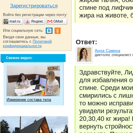
Зарегистрироваться
спине под лифчик
жира на животе, 
Войти без регистрации через почту:
mail.ru
Яндекс
GMail
Или социальную сеть:
Вводя свои данные, вы
Ответ:
соглашаетесь с
Политикой
конфиденциальности
Анна Савина
диетолог, специалист
Свежее видео:
Здравствуйте, Ли
для избавления о
спине. Среди мои
смирились с лишн
Измерение состава тела
то можно исправ
увидели результа
20,30,40 кг жира
вернуть стройнос