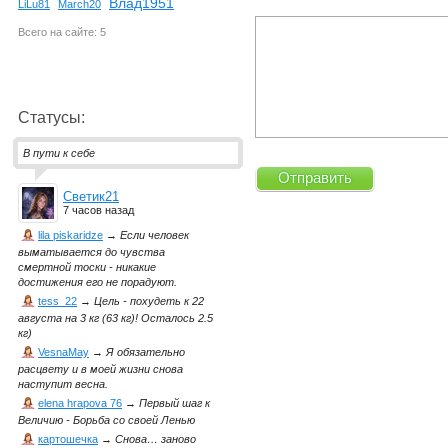
Влад1951
LiLu81
March20
Всего на сайте: 5
Статусы:
В пути к себе
Светик21
7 часов назад
lila piskaridze
→
Если человек
выматывается до чувства
смертной тоски - никакие
достижения его не порадуют.
tess_22
→
Цель - похудеть к 22
августа на 3 кг (63 кг)! Осталось 2.5
кг)
VesnaMay
→
Я обязательно
расцвету и в моей жизни снова
наступит весна.
elena hrapova 76
→
Первый шаг к
Величию - Борьба со своей Ленью
картошечка
→
Снова… заново