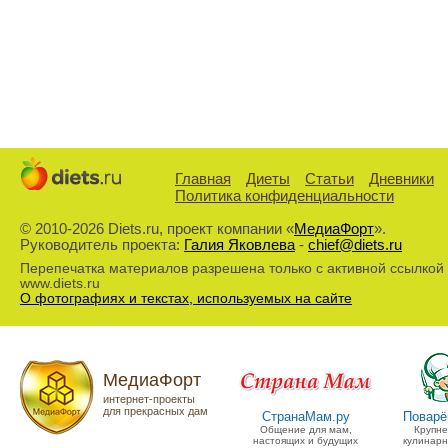
Главная
Диеты
Статьи
Дневники
Политика конфиденциальности
© 2010-2026 Diets.ru, проект компании «
МедиаФорт
».
Руководитель проекта:
Галия Яковлева
-
chief@diets.ru
Перепечатка материалов разрешена только с активной ссылкой
www.diets.ru
О фотографиях и текстах, используемых на сайте
МедиаФорт
интернет-проекты
для прекрасных дам
СтранаМам.ру
Поварё
Общение для мам,
Крупн
настоящих и будущих
кулинарн