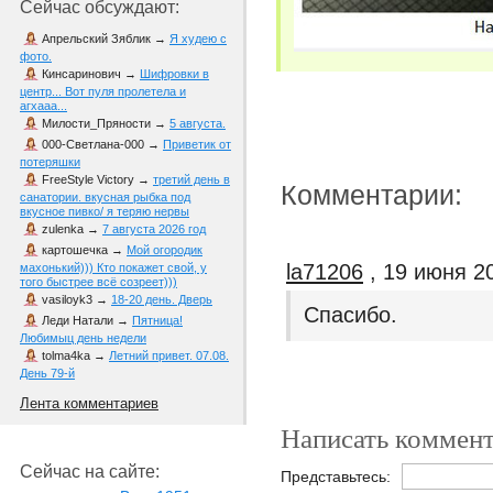
Сейчас обсуждают:
Апрельский Зяблик
→
Я худею с
фото.
Кинсаринович
→
Шифровки в
центр... Вот пуля пролетела и
агхааа...
Милости_Пряности
→
5 августа.
000-Светлана-000
→
Приветик от
потеряшки
FreeStyle Victory
→
третий день в
Комментарии:
санатории. вкусная рыбка под
вкусное пивко/ я теряю нервы
zulenka
→
7 августа 2026 год
картошечка
→
Мой огородик
la71206
, 19 июня 2
махонький))) Кто покажет свой, у
того быстрее всё созреет)))
vasiloyk3
→
18-20 день. Дверь
Спасибо.
Леди Натали
→
Пятница!
Любимыц день недели
tolma4ka
→
Летний привет. 07.08.
День 79-й
Лента комментариев
Написать коммент
Сейчас на сайте:
Представьтесь: