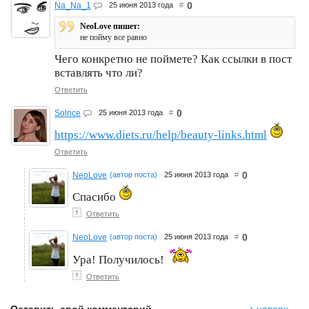
0
Na_Na_1
25 июня 2013 года
#
NeoLove пишет:
не пойму все равно
Чего конкретно не поймете? Как ссылки в пост
вставлять что ли?
Ответить
0
Solnce
25 июня 2013 года
#
https://www.diets.ru/help/beauty-links.html
Ответить
0
NeoLove
(автор поста)
25 июня 2013 года
#
Спасибо
↑
Ответить
0
NeoLove
(автор поста)
25 июня 2013 года
#
Ура! Получилось!
↑
Ответить