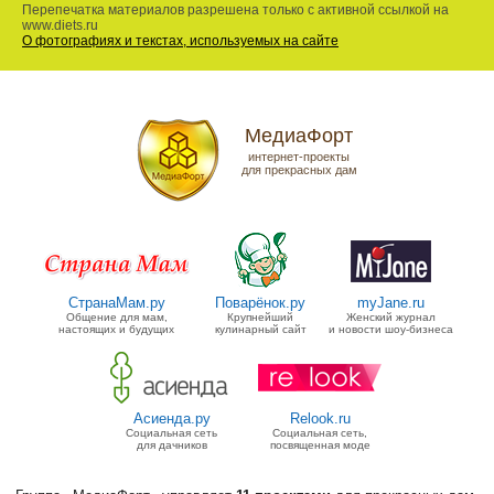
Перепечатка материалов разрешена только с активной ссылкой на
www.diets.ru
О фотографиях и текстах, используемых на сайте
МедиаФорт
интернет-проекты
для прекрасных дам
СтранаМам.ру
Поварёнок.ру
myJane.ru
Общение для мам,
Крупнейший
Женский журнал
настоящих и будущих
кулинарный сайт
и новости шоу-бизнеса
Асиенда.ру
Relook.ru
Социальная сеть
Социальная сеть,
для дачников
посвященная моде