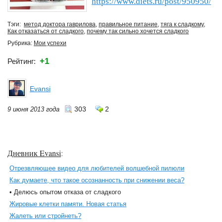
https://www.diets.ru/post/950950/
Тэги:
метод доктора гаврилова
,
правильное питание
,
тяга к сладкому
,
Как отказаться от сладкого
,
почему так сильно хочется сладкого
Рубрика:
Мои успехи
+1
Рейтинг:
Evansi
303
2
9 июня 2013 года
Дневник Evansi
:
Отрезвляющее видео для любителей волшебной пилюли
Как думаете, что такое осознанность при снижении веса?
• Делюсь опытом отказа от сладкого
Жировые клетки памяти. Новая статья
Жалеть или стройнеть?