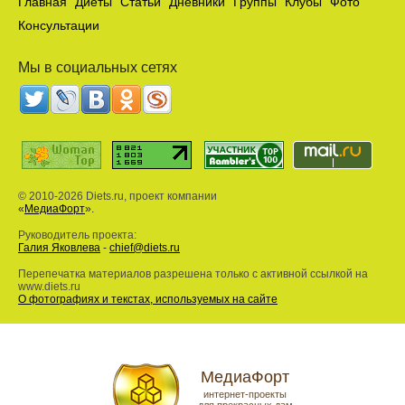
Главная
Диеты
Статьи
Дневники
Группы
Клубы
Фото
Консультации
Мы в социальных сетях
© 2010-2026 Diets.ru, проект компании
«
МедиаФорт
».
Руководитель проекта:
Галия Яковлева
-
chief@diets.ru
Перепечатка материалов разрешена только с активной ссылкой на
www.diets.ru
О фотографиях и текстах, используемых на сайте
МедиаФорт
интернет-проекты