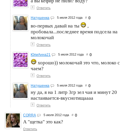
а вы кефир не пили? воду?
↑
Ответить
0
Натушенка
5 июля 2012 года
#
во-первых давай на ты
,
пробовала...последнее время подсела на
молокочай
↑
Ответить
0
ЮлиАнна21
5 июля 2012 года
#
хорошо)) молокочай это что, молоко с
чаем?
↑
Ответить
0
Натушенка
5 июля 2012 года
#
ну да, я на 1 литр 3гр зел чая и минут 20
настаивается-вкуснотищаааа
↑
Ответить
0
CORRA
5 июля 2012 года
#
А "щетка" это как?
Ответить