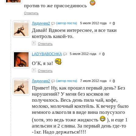
против то же присоединюсь
Ответить
0
Лидунчик2
(автор поста)
5 июля 2012 года
#
Давай! Вдвоем интереснее, и все таки
контроль какой-то.
↑
Ответить
0
LADYBABOCHKA
5 июля 2012 года
#
О’К, я за!
↑
Ответить
0
Лидунчик2
(автор поста)
7 июля 2012 года
#
Привет! Ну, как прошел первый день? Без
нарушений? У меня без косяков не
получилось. Весь день пила чай, кофе,
молоко, молочный коктейль. К вечеру было
немного алкоголя в виде вина полусухого
(хотя, это ведь тоже жидкость
), и еще 1
апельсин и 2 сливы. За первый день где-то
-1кг. Надо держаться!!!!