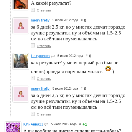
А какой результат?
↑
Ответить
0
merry firefly
5 июля 2012 года
#
за 6 дней 2,5 кг, но у многих девчат гораздо
лучше результаты. ну и объёмы на 1.5-2.5
см но всё таки поуменьшались
↑
Ответить
0
Натушенка
5 июля 2012 года
#
как результат? у меня первый раз был не
очень(правда я нарушала малясь
)
↑
Ответить
0
merry firefly
5 июля 2012 года
#
за 6 дней 2,5 кг, но у многих девчат гораздо
лучше результаты. ну и объёмы на 1.5-2.5
см но всё таки поуменьшались
↑
Ответить
+1
ЮлиАнна21
5 июля 2012 года
#
А вы вообще на диетах сидели когда-нибудь?