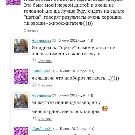
Эта была моей первой диетой и очень не
голодной..но ща лучше буду сидеть на салате
"щетка", говорят результаты очень хорошие,
т.к.овощи - жиросжигатели)))))
Ответить
0
Натушенка
5 июля 2012 года
#
Я сидела на "щётке"-самочувствое не
очень....тяжесть в животе-жуть
↑
Ответить
0
ЮлиАнна21
5 июля 2012 года
#
я слышала что наоборот легкость....)))))
↑
Ответить
0
Натушенка
5 июля 2012 года
#
может это индивидуально, но у
меня,пардон, начались запоры
↑
Ответить
0
ЮлиАнна21
5 июля 2012 года
#