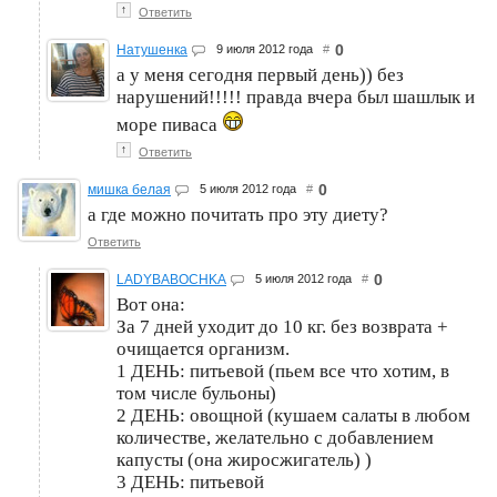
↑
Ответить
0
Натушенка
9 июля 2012 года
#
а у меня сегодня первый день)) без
нарушений!!!!! правда вчера был шашлык и
море пиваса
↑
Ответить
0
мишка белая
5 июля 2012 года
#
а где можно почитать про эту диету?
Ответить
0
LADYBABOCHKA
5 июля 2012 года
#
Вот она:
За 7 дней уходит до 10 кг. без возврата +
очищается организм.
1 ДЕНЬ: питьевой (пьем все что хотим, в
том числе бульоны)
2 ДЕНЬ: овощной (кушаем салаты в любом
количестве, желательно с добавлением
капусты (она жиросжигатель) )
3 ДЕНЬ: питьевой