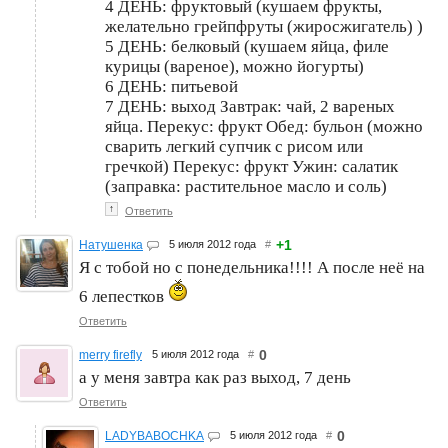
4 ДЕНЬ: фруктовый (кушаем фрукты,
желательно грейпфруты (жиросжигатель) )
5 ДЕНЬ: белковый (кушаем яйца, филе
курицы (вареное), можно йогурты)
6 ДЕНЬ: питьевой
7 ДЕНЬ: выход Завтрак: чай, 2 вареных
яйца. Перекус: фрукт Обед: бульон (можно
сварить легкий супчик с рисом или
гречкой) Перекус: фрукт Ужин: салатик
(заправка: растительное масло и соль)
↑
Ответить
+1
Натушенка
5 июля 2012 года
#
Я с тобой но с понедельника!!!! А после неё на
6 лепестков
Ответить
0
merry firefly
5 июля 2012 года
#
а у меня завтра как раз выход, 7 день
Ответить
0
LADYBABOCHKA
5 июля 2012 года
#