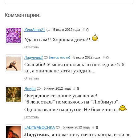
Комментарии:
0
ЮлиАнна21
5 июля 2012 года
#
Удачи вам!! Хорошая диета!!
Ответить
0
Лидунчик2
(автор поста)
5 июля 2012 года
#
Спасибо! У меня остались-то последние 5-6
кг., а они так не хотят уходить...
Ответить
0
Янира
5 июля 2012 года
#
Очередное сезонное увлечение!
"6 лепестков" поменялось на "Любимую".
Одно название на другое. Не более того.
Ответить
0
LADYBABOCHKA
5 июля 2012 года
#
Лидунчик
, я то же хочу начать завтра, если не