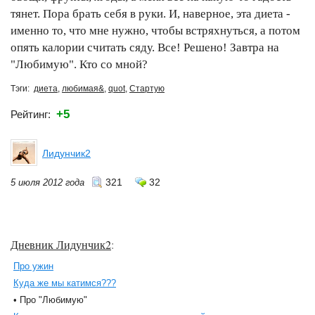
тянет. Пора брать себя в руки. И, наверное, эта диета -
именно то, что мне нужно, чтобы встряхнуться, а потом
опять калории считать сяду. Все! Решено! Завтра на
"Любимую". Кто со мной?
Тэги:
диета
,
любимая&
,
quot
,
Стартую
+5
Рейтинг:
Лидунчик2
321
32
5 июля 2012 года
Дневник Лидунчик2
:
Про ужин
Куда же мы катимся???
• Про "Любимую"