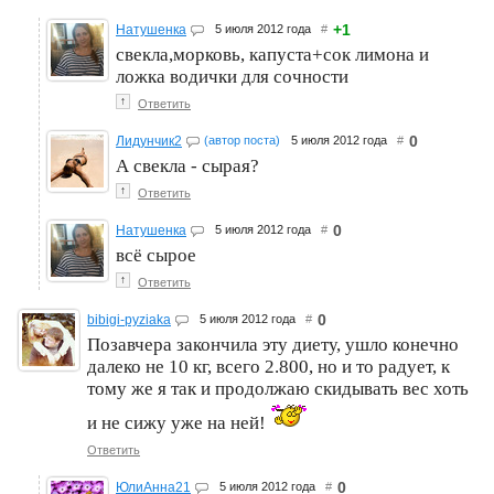
+1
Натушенка
5 июля 2012 года
#
свекла,морковь, капуста+сок лимона и
ложка водички для сочности
↑
Ответить
0
Лидунчик2
(автор поста)
5 июля 2012 года
#
А свекла - сырая?
↑
Ответить
0
Натушенка
5 июля 2012 года
#
всё сырое
↑
Ответить
0
bibigi-pyziaka
5 июля 2012 года
#
Позавчера закончила эту диету, ушло конечно
далеко не 10 кг, всего 2.800, но и то радует, к
тому же я так и продолжаю скидывать вес хоть
и не сижу уже на ней!
Ответить
0
ЮлиАнна21
5 июля 2012 года
#