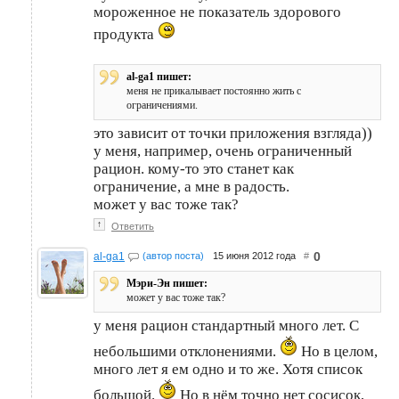
мороженное не показатель здорового
продукта
al-ga1 пишет:
меня не прикалывает постоянно жить с
ограничениями.
это зависит от точки приложения взгляда))
у меня, например, очень ограниченный
рацион. кому-то это станет как
ограничение, а мне в радость.
может у вас тоже так?
↑
Ответить
0
al-ga1
(автор поста)
15 июня 2012 года
#
Мэри-Эн пишет:
может у вас тоже так?
у меня рацион стандартный много лет. С
небольшими отклонениями.
Но в целом,
много лет я ем одно и то же. Хотя список
большой.
Но в нём точно нет сосисок,