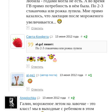
любила - годами могла не есть. А во время
ГВ прямо потребность в нём была. По 2-3
стаканчика или рожка лупила. Мне прямо
казалось, что лактация после мороженого
увеличивается...
↑
Ответить
+2
Света-Конфета
13 июня 2012 года
#
al-ga1 пишет:
По 2-3 стаканчика или рожка лупила
↑
Ответить
+1
al-ga1
(автор поста)
13 июня 2012 года
#
↑
Ответить
+2
Angelochka
13 июня 2012 года
#
Галин, мороженое летом на лавочке - это
класс! мы в выходные с ребенком в этом