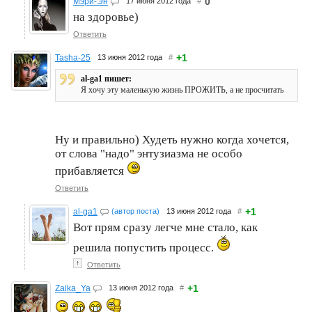
0
Мэри-Эн
17 июня 2012 года
#
на здоровье)
Ответить
+1
Tasha-25
13 июня 2012 года
#
al-ga1 пишет:
Я хочу эту маленькую жизнь ПРОЖИТЬ, а не просчитать
Ну и правильно) Худеть нужно когда хочется,
от слова "надо" энтузиазма не особо
прибавляется
Ответить
+1
al-ga1
(автор поста)
13 июня 2012 года
#
Вот прям сразу легче мне стало, как
решила попустить процесс.
↑
Ответить
+1
Zaika_Ya
13 июня 2012 года
#