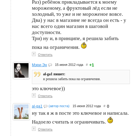
Раз) ребёнок прикладывается к моему
мороженому, а фруктовый лёд если не
холодный, то уже и не мороженое вовсе.
Два) у нас в магазине не всегда он есть - у
нас всего один магазин в шаговой
доступности.
Три) ну и, в принципе, я решила забить
пока на ограничения.
↑
Ответить
+1
Мэри-Эн
15 июня 2012 года
#
al-ga1 пишет:
я решила забить пока на ограничения.
это ключевое))
↑
Ответить
0
al-ga1
(автор поста)
15 июня 2012 года
#
ну так я ж в посте это ключевое и написала.
Надоело считать и ограничивать.
↑
Ответить