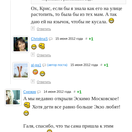
Ох, Крис, если бы я знала как его на улице
растопить, то была бы из тех мам. А так
даю ей на язычок, чтобы не кусала.
↑
Ответить
+1
ChristinaS
15 июня 2012 года
#
↑
Ответить
+1
al-ga1
(автор поста)
15 июня 2012 года
#
↑
Ответить
+1
Снежик
14 июня 2012 года
#
А мы недавно открыли Эскимо Московское!
Хотя дети все равно больше Экзо любят!
Галя, спасибо, что ты сама пришла к этим