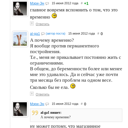
+1
Мэри-Эн
15 июня 2012 года
#
главное вовремя вспомнить о том, что это
временно
↑
Ответить
0
al-ga1
(автор поста)
15 июня 2012 года
#
А почему временно?
Я вообще против перманентного
постройнения.
Т.е., меня не прикалывает постоянно жить с
ограничениями.
В общем, до беременности более или менее
мне это удавалось. Да и сейчас уже почти
три месяца без проблем на одном весе.
Сколько бы не ела.
↑
Ответить
0
Мэри-Эн
15 июня 2012 года
#
al-ga1 пишет:
А почему временно?
ну может потому, что магазинное