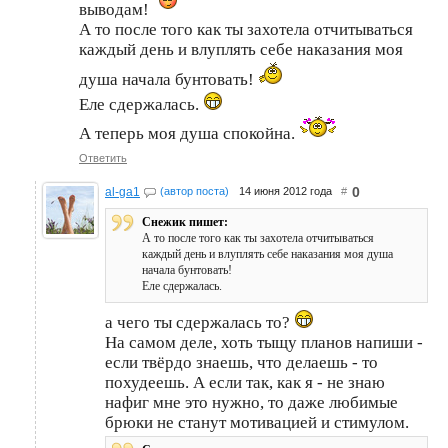
выводам!
А то после того как ты захотела отчитываться
каждый день и влуплять себе наказания моя
душа начала бунтовать!
Еле сдержалась.
А теперь моя душа спокойна.
Ответить
0
al-ga1
(автор поста)
14 июня 2012 года
#
Снежик пишет:
А то после того как ты захотела отчитываться
каждый день и влуплять себе наказания моя душа
начала бунтовать!
Еле сдержалась.
а чего ты сдержалась то?
На самом деле, хоть тыщу планов напиши -
если твёрдо знаешь, что делаешь - то
похудеешь. А если так, как я - не знаю
нафиг мне это нужно, то даже любимые
брюки не станут мотивацией и стимулом.