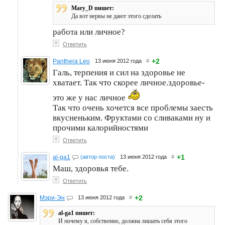
Mary_D пишет:
Да вот нервы не дают этого сделать
работа или личное?
↑
Ответить
+2
Panthera Leo
13 июня 2012 года
#
Галь, терпения и сил на здоровье не
хватает. Так что скорее личное.здоровье-
это же у нас личное
Так что очень хочется все проблемы заесть
вкусненьким. Фруктами со сливаками ну и
прочими калорийностями
↑
Ответить
+1
al-ga1
(автор поста)
13 июня 2012 года
#
Маш, здоровья тебе.
↑
Ответить
+2
Мэри-Эн
13 июня 2012 года
#
al-ga1 пишет:
И почему я, собственно, должна лишать себя этого