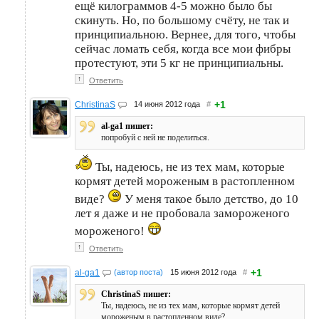
ещё килограммов 4-5 можно было бы
скинуть. Но, по большому счёту, не так и
принципиальною. Вернее, для того, чтобы
сейчас ломать себя, когда все мои фибры
протестуют, эти 5 кг не принципиальны.
↑
Ответить
+1
ChristinaS
14 июня 2012 года
#
al-ga1 пишет:
попробуй с ней не поделиться.
Ты, надеюсь, не из тех мам, которые
кормят детей мороженым в растопленном
виде?
У меня такое было детство, до 10
лет я даже и не пробовала замороженого
мороженого!
↑
Ответить
+1
al-ga1
(автор поста)
15 июня 2012 года
#
ChristinaS пишет:
Ты, надеюсь, не из тех мам, которые кормят детей
мороженым в растопленном виде?