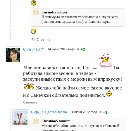
Casandra пишет:
Я почему-то на аватарке твоей упорно вижу не кеду
(как оно есть на самом деле), а Человека-паука.
↑
Ответить
+2
ChristinaS
14 июня 2012 года
#
Мне понравился твой план, Галя....
Ты
работала зимой-весной, а теперь -
заслуженный отдых с мороженым вприкуску!
Желаю тебе найти самое-самое вкусное
и с Санечкой обязательно поделиться.
Ответить
+1
al-ga1
(автор поста)
14 июня 2012 года
#
ChristinaS пишет:
Желаю тебе найти самое-самое вкусное и с Санечкой
обязательно поделиться.