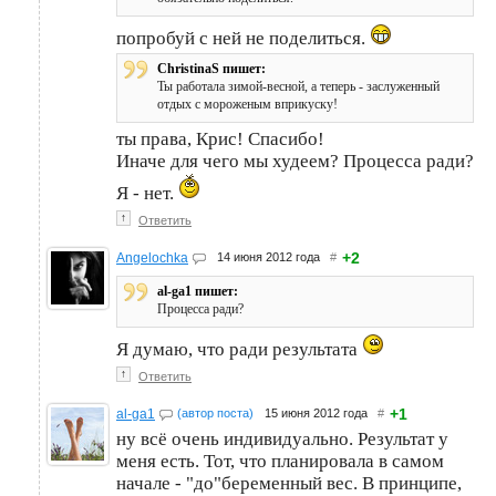
попробуй с ней не поделиться.
ChristinaS пишет:
Ты работала зимой-весной, а теперь - заслуженный
отдых с мороженым вприкуску!
ты права, Крис! Спасибо!
Иначе для чего мы худеем? Процесса ради?
Я - нет.
↑
Ответить
+2
Angelochka
14 июня 2012 года
#
al-ga1 пишет:
Процесса ради?
Я думаю, что ради результата
↑
Ответить
+1
al-ga1
(автор поста)
15 июня 2012 года
#
ну всё очень индивидуально. Результат у
меня есть. Тот, что планировала в самом
начале - "до"беременный вес. В принципе,