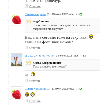
наших спа процедур.
↑
Ответить
+2
Света-Конфета
13 июня 2012 года
#
al-ga1 пишет:
Только вот его самого ещё дома нет - в магазине
творожки и т.п. покупает.
Наш папа сегодня тоже на закупках!
Галь, а на фото твои ножки?
↑
Ответить
+2
al-ga1
(автор поста)
13 июня 2012 года
#
Света-Конфета пишет:
Галь, а на фото твои ножки?
не.
↑
Ответить
+2
Света-Конфета
13 июня 2012 года
#
↑
Ответить