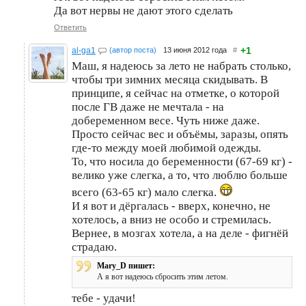
Да вот нервы не дают этого сделать
Ответить
+1
al-ga1
(автор поста)
13 июня 2012 года
#
Маш, я надеюсь за лето не набрать столько,
чтобы три зимних месяца скидывать. В
принципе, я сейчас на отметке, о которой
после ГВ даже не мечтала - на
добеременном весе. Чуть ниже даже.
Просто сейчас вес и объёмы, заразы, опять
где-то между моей любимой одежды.
То, что носила до беременности (67-69 кг) -
велико уже слегка, а то, что люблю больше
всего (63-65 кг) мало слегка.
И я вот и дёргалась - вверх, конечно, не
хотелось, а вниз не особо и стремилась.
Вернее, в мозгах хотела, а на деле - фигнёй
страдаю.
Mary_D пишет:
А я вот надеюсь сбросить этим летом.
тебе - удачи!