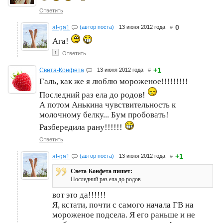
Ответить
0
al-ga1
(автор поста)
13 июня 2012 года
#
Ага!
↑
Ответить
+1
Света-Конфета
13 июня 2012 года
#
Галь, как же я люблю мороженое!!!!!!!!!
Последний раз ела до родов!
А потом Анькина чувствительность к
молочному белку... Бум пробовать!
Разбередила рану!!!!!!
Ответить
+1
al-ga1
(автор поста)
13 июня 2012 года
#
Света-Конфета пишет:
Последний раз ела до родов
вот это да!!!!!!
Я, кстати, почти с самого начала ГВ на
мороженое подсела. Я его раньше и не