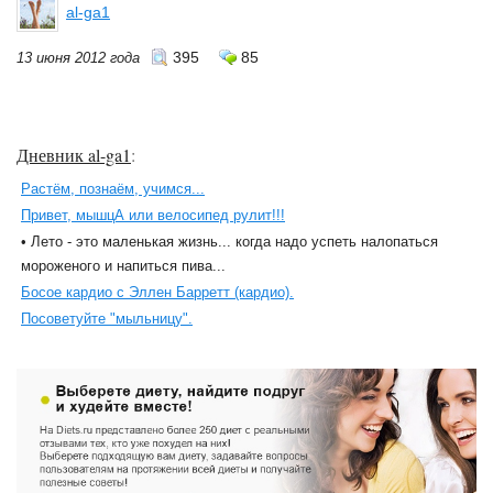
al-ga1
395
85
13 июня 2012 года
Дневник al-ga1
:
Растём, познаём, учимся...
Привет, мышцА или велосипед рулит!!!
• Лето - это маленькая жизнь... когда надо успеть налопаться
мороженого и напиться пива...
Босое кардио с Эллен Барретт (кардио).
Посоветуйте "мыльницу".