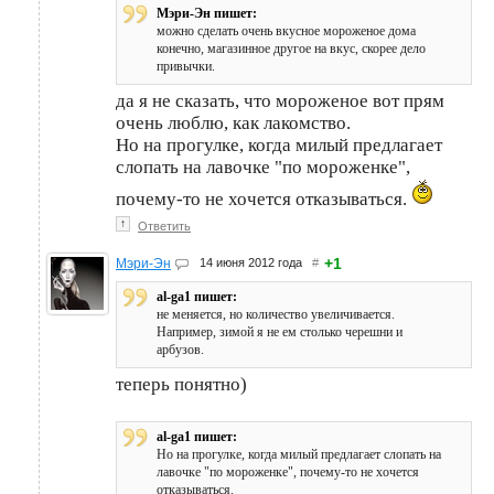
Мэри-Эн пишет:
можно сделать очень вкусное мороженое дома
конечно, магазинное другое на вкус, скорее дело
привычки.
да я не сказать, что мороженое вот прям
очень люблю, как лакомство.
Но на прогулке, когда милый предлагает
слопать на лавочке "по мороженке",
почему-то не хочется отказываться.
↑
Ответить
+1
Мэри-Эн
14 июня 2012 года
#
al-ga1 пишет:
не меняется, но количество увеличивается.
Например, зимой я не ем столько черешни и
арбузов.
теперь понятно)
al-ga1 пишет:
Но на прогулке, когда милый предлагает слопать на
лавочке "по мороженке", почему-то не хочется
отказываться.