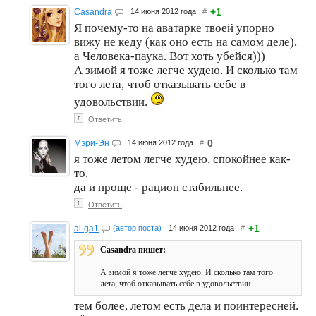
+1
Casandra
14 июня 2012 года
#
Я почему-то на аватарке твоей упорно
вижу не кеду (как оно есть на самом деле),
а Человека-паука. Вот хоть убейся)))
А зимой я тоже легче худею. И сколько там
того лета, чтоб отказывать себе в
удовольствии.
↑
Ответить
0
Мэри-Эн
14 июня 2012 года
#
я тоже летом легче худею, спокойнее как-
то.
да и проще - рацион стабильнее.
↑
Ответить
+1
al-ga1
(автор поста)
14 июня 2012 года
#
Casandra пишет:
А зимой я тоже легче худею. И сколько там того
лета, чтоб отказывать себе в удовольствии.
тем более, летом есть дела и поинтересней.