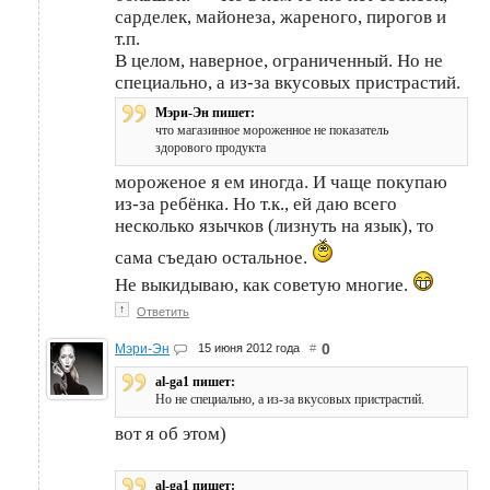
сарделек, майонеза, жареного, пирогов и
т.п.
В целом, наверное, ограниченный. Но не
специально, а из-за вкусовых пристрастий.
Мэри-Эн пишет:
что магазинное мороженное не показатель
здорового продукта
мороженое я ем иногда. И чаще покупаю
из-за ребёнка. Но т.к., ей даю всего
несколько язычков (лизнуть на язык), то
сама съедаю остальное.
Не выкидываю, как советую многие.
↑
Ответить
0
Мэри-Эн
15 июня 2012 года
#
al-ga1 пишет:
Но не специально, а из-за вкусовых пристрастий.
вот я об этом)
al-ga1 пишет: