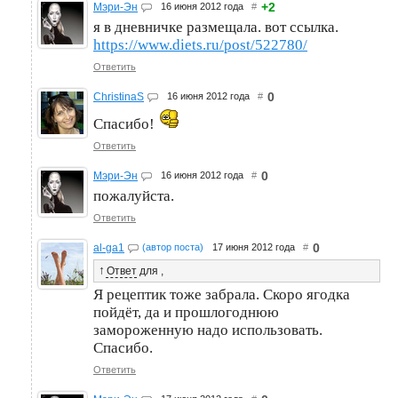
+2
Мэри-Эн
16 июня 2012 года
#
я в дневничке размещала. вот ссылка.
https://www.diets.ru/post/522780/
Ответить
0
ChristinaS
16 июня 2012 года
#
Спасибо!
Ответить
0
Мэри-Эн
16 июня 2012 года
#
пожалуйста.
Ответить
0
al-ga1
(автор поста)
17 июня 2012 года
#
↑
Ответ
для
,
Я рецептик тоже забрала. Скоро ягодка
пойдёт, да и прошлогоднюю
замороженную надо использовать.
Спасибо.
Ответить