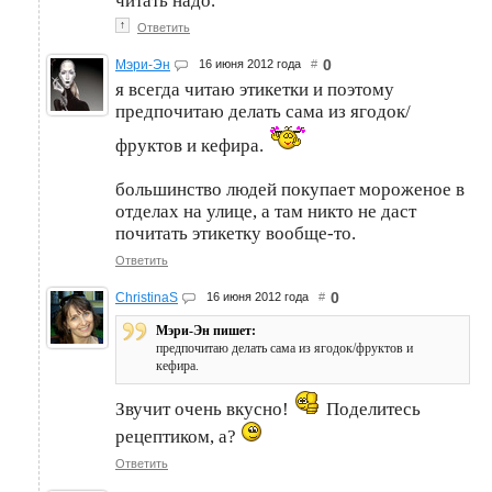
читать надо.
↑
Ответить
0
Мэри-Эн
16 июня 2012 года
#
я всегда читаю этикетки и поэтому
предпочитаю делать сама из ягодок/
фруктов и кефира.
большинство людей покупает мороженое в
отделах на улице, а там никто не даст
почитать этикетку вообще-то.
Ответить
0
ChristinaS
16 июня 2012 года
#
Мэри-Эн пишет:
предпочитаю делать сама из ягодок/фруктов и
кефира.
Звучит очень вкусно!
Поделитесь
рецептиком, а?
Ответить