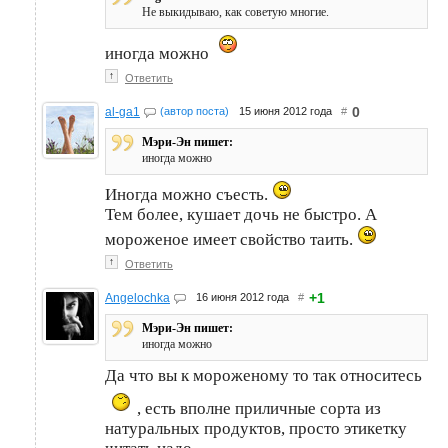
Не выкидываю, как советую многие.
иногда можно
↑
Ответить
0
al-ga1
(автор поста)
15 июня 2012 года
#
Мэри-Эн пишет:
иногда можно
Иногда можно съесть.
Тем более, кушает дочь не быстро. А
мороженое имеет свойство таить.
↑
Ответить
+1
Angelochka
16 июня 2012 года
#
Мэри-Эн пишет:
иногда можно
Да что вы к мороженому то так относитесь
, есть вполне приличные сорта из
натуральных продуктов, просто этикетку