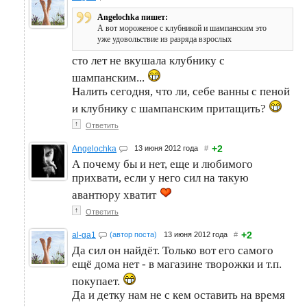
Angelochka пишет:
А вот мороженое с клубникой и шампанским это
уже удовольствие из разряда взрослых
сто лет не вкушала клубнику с
шампанским...
Налить сегодня, что ли, себе ванны с пеной
и клубнику с шампанским притащить?
↑
Ответить
+2
Angelochka
13 июня 2012 года
#
А почему бы и нет, еще и любимого
прихвати, если у него сил на такую
авантюру хватит
↑
Ответить
+2
al-ga1
(автор поста)
13 июня 2012 года
#
Да сил он найдёт. Только вот его самого
ещё дома нет - в магазине творожки и т.п.
покупает.
Да и детку нам не с кем оставить на время