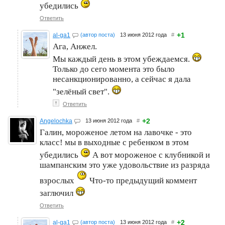
убедились
Ответить
+1
al-ga1
(автор поста)
13 июня 2012 года
#
Ага, Анжел.
Мы каждый день в этом убеждаемся.
Только до сего момента это было
несанкционированно, а сейчас я дала
"зелёный свет".
↑
Ответить
+2
Angelochka
13 июня 2012 года
#
Галин, мороженое летом на лавочке - это
класс! мы в выходные с ребенком в этом
убедились
А вот мороженое с клубникой и
шампанским это уже удовольствие из разряда
взрослых
Что-то предыдущий коммент
заглючил
Ответить
+2
al-ga1
(автор поста)
13 июня 2012 года
#