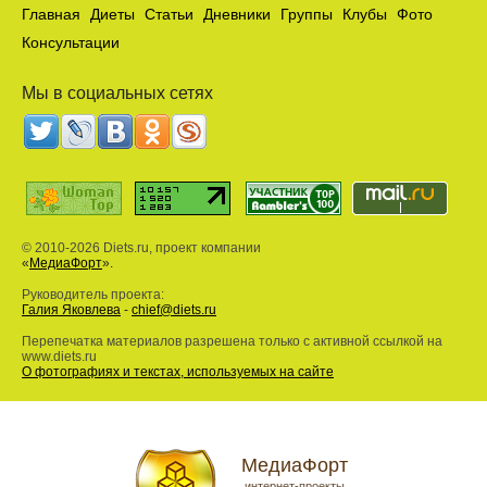
Главная
Диеты
Статьи
Дневники
Группы
Клубы
Фото
Консультации
Мы в социальных сетях
© 2010-2026 Diets.ru, проект компании
«
МедиаФорт
».
Руководитель проекта:
Галия Яковлева
-
chief@diets.ru
Перепечатка материалов разрешена только с активной ссылкой на
www.diets.ru
О фотографиях и текстах, используемых на сайте
МедиаФорт
интернет-проекты