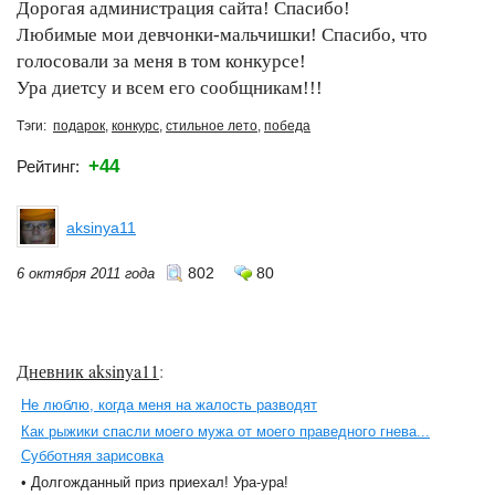
Дорогая администрация сайта! Спасибо!
Любимые мои девчонки-мальчишки! Спасибо, что
голосовали за меня в том конкурсе!
Ура диетсу и всем его сообщникам!!!
Тэги:
подарок
,
конкурс
,
стильное лето
,
победа
+44
Рейтинг:
aksinya11
802
80
6 октября 2011 года
Дневник aksinya11
:
Не люблю, когда меня на жалость разводят
Как рыжики спасли моего мужа от моего праведного гнева...
Субботняя зарисовка
• Долгожданный приз приехал! Ура-ура!