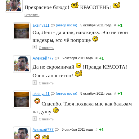
Прекрасное блюдо!
КРАСОТЕНЬ!
Ответить
+1
aksinya11
(автор поста)
5 октября 2011 года
#
Ой, Леш - да я так, навскидку. Это не твои
шедевры, это чё попроще
↑
Ответить
+1
Алексей777
5 октября 2011 года
#
Да не скромничай
!Правда КРАСОТА!
Очень аппетитно!
↑
Ответить
+1
aksinya11
(автор поста)
5 октября 2011 года
#
Спасибо. Твоя похвала мне как бальзам
на душу
↑
Ответить
+1
Алексей777
5 октября 2011 года
#