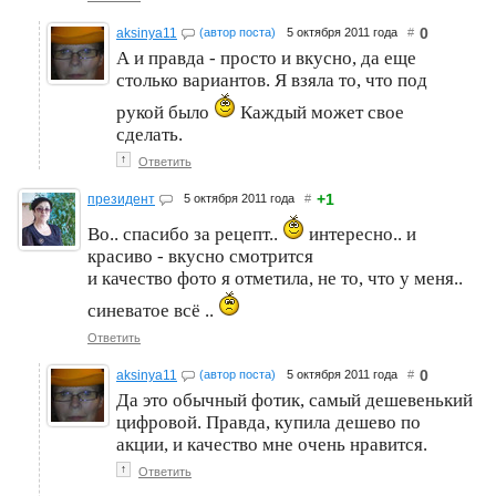
0
aksinya11
(автор поста)
5 октября 2011 года
#
А и правда - просто и вкусно, да еще
столько вариантов. Я взяла то, что под
рукой было
Каждый может свое
сделать.
↑
Ответить
+1
президент
5 октября 2011 года
#
Во.. спасибо за рецепт..
интересно.. и
красиво - вкусно смотрится
и качество фото я отметила, не то, что у меня..
синеватое всё ..
Ответить
0
aksinya11
(автор поста)
5 октября 2011 года
#
Да это обычный фотик, самый дешевенький
цифровой. Правда, купила дешево по
акции, и качество мне очень нравится.
↑
Ответить