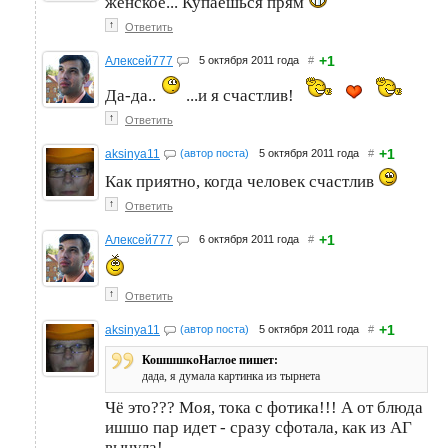
женское... Купаешься прям
↑
Ответить
+1
Алексей777
5 октября 2011 года
#
Да-да..
...и я счастлив!
↑
Ответить
+1
aksinya11
(автор поста)
5 октября 2011 года
#
Как приятно, когда человек счастлив
↑
Ответить
+1
Алексей777
6 октября 2011 года
#
↑
Ответить
+1
aksinya11
(автор поста)
5 октября 2011 года
#
КошшшкоНаглое пишет:
дада, я думала картинка из тырнета
Чё это??? Моя, тока с фотика!!! А от блюда
ишшо пар идет - сразу сфотала, как из АГ
вынула!