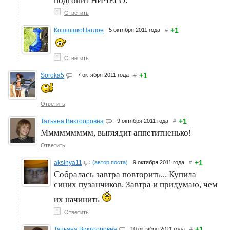
подгонит НИЧЕГО.
↑
Ответить
+1
КошшшкоНаглое
5 октября 2011 года
#
↑
Ответить
+1
Soroka5
7 октября 2011 года
#
Ответить
+1
Татьяна Виктооровна
9 октября 2011 года
#
Ммммммммм, выглядит аппетитненько!
Ответить
+1
aksinya11
(автор поста)
9 октября 2011 года
#
Собралась завтра повторить... Купила
синих пузанчиков. Завтра и придумаю, чем
их начинить
↑
Ответить
+1
Татьяна Виктооровна
10 октября 2011 года
#