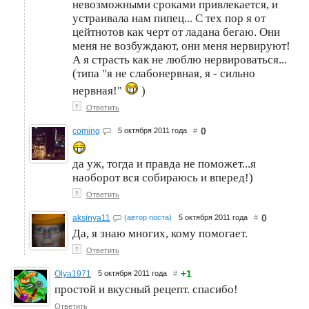
невозможными сроками привлекается, и
устраивала нам пипец... С тех пор я от
цейтнотов как черт от ладана бегаю. Они
меня не возбуждают, они меня нервируют!
А я страсть как не люблю нервироваться...
(типа "я не слабонервная, я - сильно
нервная!"
)
↑
Ответить
0
coming
5 октября 2011 года
#
да уж, тогда и правда не поможет...я
наоборот вся собираюсь и вперед!)
↑
Ответить
0
aksinya11
(автор поста)
5 октября 2011 года
#
Да, я знаю многих, кому помогает.
↑
Ответить
+1
Olya1971
5 октября 2011 года
#
простой и вкусный рецепт. спасибо!
Ответить