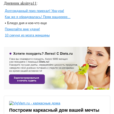
Дневник aksinya11
:
Долгожданный приз приехал! Ура-ура!
Как же я обрадовалась! Прям ващеееее...
• Блюдо дня и кое-что еще
Пожелайте мне удачи!
10 секунд из мозга женщины
Построим каркасный дом вашей мечты