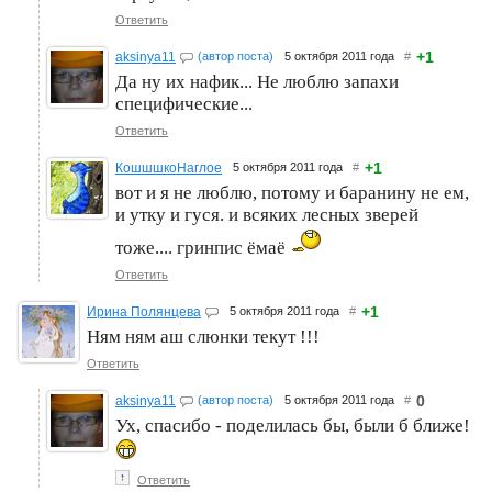
Ответить
+1
aksinya11
(автор поста)
5 октября 2011 года
#
Да ну их нафик... Не люблю запахи
специфические...
Ответить
+1
КошшшкоНаглое
5 октября 2011 года
#
вот и я не люблю, потому и баранину не ем,
и утку и гуся. и всяких лесных зверей
тоже.... гринпис ёмаё
Ответить
+1
Ирина Полянцева
5 октября 2011 года
#
Ням ням аш слюнки текут !!!
Ответить
0
aksinya11
(автор поста)
5 октября 2011 года
#
Ух, спасибо - поделилась бы, были б ближе!
↑
Ответить