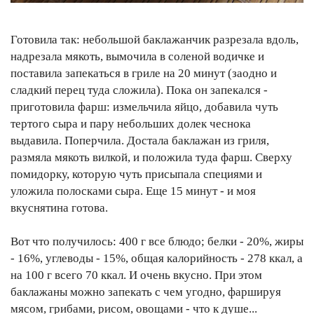
Готовила так: небольшой баклажанчик разрезала вдоль,
надрезала мякоть, вымочила в соленой водичке и
поставила запекаться в гриле на 20 минут (заодно и
сладкий перец туда сложила). Пока он запекался -
приготовила фарш: измельчила яйцо, добавила чуть
тертого сыра и пару небольших долек чеснока
выдавила. Поперчила. Достала баклажан из гриля,
размяла мякоть вилкой, и положила туда фарш. Сверху
помидорку, которую чуть присыпала специями и
уложила полосками сыра. Еще 15 минут - и моя
вкуснятина готова.
Вот что получилось: 400 г все блюдо; белки - 20%, жиры
- 16%, углеводы - 15%, общая калорийность - 278 ккал, а
на 100 г всего 70 ккал. И очень вкусно. При этом
баклажаны можно запекать с чем угодно, фаршируя
мясом, грибами, рисом, овощами - что к душе...