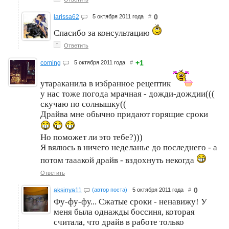
0
larissa62
5 октября 2011 года
#
Спасибо за консультацию
↑
Ответить
+1
coming
5 октября 2011 года
#
утараканила в избранное рецептик
у нас тоже погода мрачная - дожди-дождии(((
скучаю по солнышку((
Драйва мне обычно придают горящие сроки
Но поможет ли это тебе?)))
Я вялюсь в ничего неделанье до последнего - а
потом тааакой драйв - вздохнуть некогда
Ответить
0
aksinya11
(автор поста)
5 октября 2011 года
#
Фу-фу-фу... Сжатые сроки - ненавижу! У
меня была однажды боссиня, которая
считала, что драйв в работе только