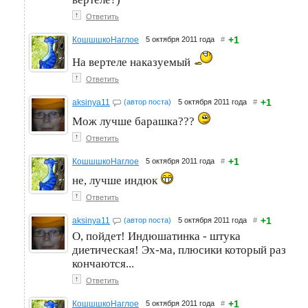
↑
Ответить
+1
КошшшкоНаглое
5 октября 2011 года
#
На вертеле наказуемый
↑
Ответить
+1
aksinya11
(автор поста)
5 октября 2011 года
#
Мож лучше барашка???
↑
Ответить
+1
КошшшкоНаглое
5 октября 2011 года
#
не, лучше индюк
↑
Ответить
+1
aksinya11
(автор поста)
5 октября 2011 года
#
О, пойдет! Индюшатинка - штука
диетическая! Эх-ма, плюсики который раз
кончаются...
↑
Ответить
+1
КошшшкоНаглое
5 октября 2011 года
#