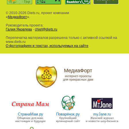
© 2010-2026 Diets.ru, проект компании
«
МедиаФорт
».
Руководитель проекта:
Галия Яковлева
-
chief@diets.ru
Перепечатка материалов разрешена только с активной ссылкой на
www.diets.ru
О фотографиях и текстах, используемых на сайте
МедиаФорт
интернет-проекты
для прекрасных дам
СтранаМам.ру
Поварёнок.ру
myJane.ru
Общение для мам,
Крупнейший
Женский журнал
настоящих и будущих
кулинарный сайт
и новости шоу-бизнеса