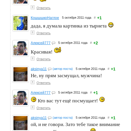
↑
Ответить
+1
КошшшкоНаглое
5 октября 2011 года
#
дада, я думала картинка из тырнета
↑
Ответить
+2
Алексей777
5 октября 2011 года
#
Красивая!
↑
Ответить
+1
aksinya11
(автор поста)
5 октября 2011 года
#
Не, ну прям засмущал, мужчина!
↑
Ответить
+1
Алексей777
5 октября 2011 года
#
Кто вас тут ещё посмущает!
↑
Ответить
+1
aksinya11
(автор поста)
5 октября 2011 года
#
ой, и не говори. Зато тебе такое внимание