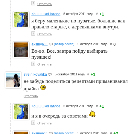
↑
Ответить
+1
КошшшкоНаглое
5 октября 2011 года
#
я беру маленькие но пузатые. большие как
правило старые, с деревяшками внутри.
↑
Ответить
0
aksinya11
(автор поста)
5 октября 2011 года
#
Во-во. Все, завтра пойду выбирать
пузяшек!
↑
Ответить
+1
strelnikovalika
5 октября 2011 года
#
не забудь поделиться рецептами приманивания
драйва
Ответить
+1
КошшшкоНаглое
5 октября 2011 года
#
и я в очередь за советами
↑
Ответить
+2
aksinya11
(автор поста)
5 октября 2011 года
#