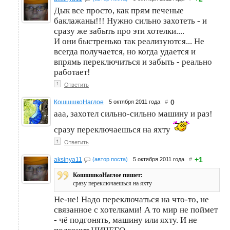
Дык все просто, как прям печеные
баклажаны!!! Нужно сильно захотеть - и
сразу же забыть про эти хотелки....
И они быстренько так реализуются... Не
всегда получается, но когда удается и
впрямь переключиться и забыть - реально
работает!
↑
Ответить
0
КошшшкоНаглое
5 октября 2011 года
#
ааа, захотел сильно-сильно машину и раз!
сразу переключаешься на яхту
↑
Ответить
+1
aksinya11
(автор поста)
5 октября 2011 года
#
КошшшкоНаглое пишет:
сразу переключаешься на яхту
Не-не! Надо переключаться на что-то, не
связанное с хотелками! А то мир не поймет
- чё подгонять, машину или яхту. И не