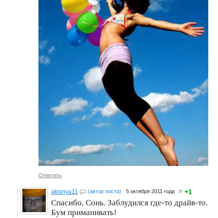
Ответить
+1
aksinya11
(автор поста)
5 октября 2011 года
#
Спасибо, Сонь. Заблудился где-то драйв-то.
Бум приманивать!