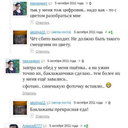
0
президент
5 октября 2011 года
#
тык у меня тож цифровик.. надо как - то с
цветом разобраться мне
↑
Ответить
+1
aksinya11
(автор поста)
5 октября 2011 года
#
Чёт сбито выходит. Не должно быть такого
смещения по цвету.
↑
Ответить
0
президент
5 октября 2011 года
#
завтра на обед у меня пшёнка.. а на ужин
точно их, баклажанчики сделаю.. тем более их
у меня ещё завались..
сфотаю.. синенькую фоточку вставлю..
Ответить
0
aksinya11
(автор поста)
5 октября 2011 года
#
Баклажаны прекрасная еда!
↑
Ответить
+2
Алексей777
5 октября 2011 года
#