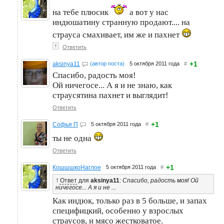
на тебе плюсик
а вот у нас
индюшатину странную продают.... на
страуса смахивает, им же и пахнет
↑
Ответить
+1
aksinya11
(автор поста)
5 октября 2011 года
#
Спасибо, радость моя!
Ой ничегосе... А я и не знаю, как
страусятина пахнет и выглядит!
Ответить
+1
Софья П
5 октября 2011 года
#
ты не одна
Ответить
+1
КошшшкоНаглое
5 октября 2011 года
#
↑
Ответ
для
aksinya11
:
Спасибо, радость моя! Ой
ничегосе... А я и не ...
Как индюк, только раз в 5 больше, и запах
специфицкий, особенно у взрослых
страусов, и мясо жестковатое.