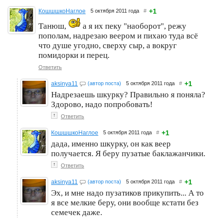
+1
КошшшкоНаглое
5 октября 2011 года
#
Танюш,
а я их пеку "наоборот", режу
пополам, надрезаю веером и пихаю туда всё
что душе угодно, сверху сыр, а вокруг
помидорки и перец.
Ответить
+1
aksinya11
(автор поста)
5 октября 2011 года
#
Надрезаешь шкурку? Правильно я поняла?
Здорово, надо попробовать!
↑
Ответить
+1
КошшшкоНаглое
5 октября 2011 года
#
дада, именно шкурку, он как веер
получается. Я беру пузатые баклажанчики.
↑
Ответить
+1
aksinya11
(автор поста)
5 октября 2011 года
#
Эх, и мне надо пузатиков прикупить... А то
я все мелкие беру, они вообще кстати без
семечек даже.