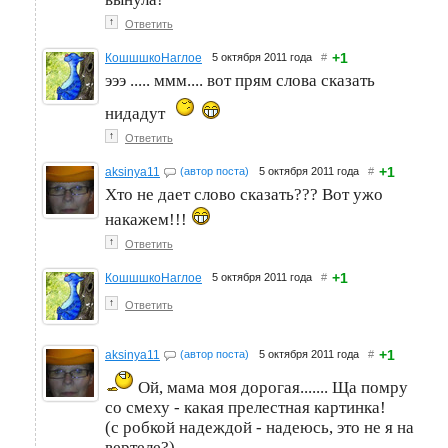
↑
Ответить
+1
КошшшкоНаглое
5 октября 2011 года
#
эээ ..... ммм.... вот прям слова сказать
нидадут
↑
Ответить
+1
aksinya11
(автор поста)
5 октября 2011 года
#
Хто не дает слово сказать??? Вот ужо
накажем!!!
↑
Ответить
+1
КошшшкоНаглое
5 октября 2011 года
#
↑
Ответить
+1
aksinya11
(автор поста)
5 октября 2011 года
#
Ой, мама моя дорогая....... Ща помру
со смеху - какая прелестная картинка!
(с робкой надеждой - надеюсь, это не я на
вертеле?)