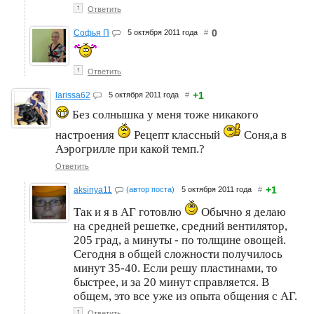
↑
Ответить
0
Софья П
5 октября 2011 года
#
↑
Ответить
+1
larissa62
5 октября 2011 года
#
Без солнышка у меня тоже никакого
настроения
Рецепт классный
Соня,а в
Аэрогрилле при какой темп.?
Ответить
+1
aksinya11
(автор поста)
5 октября 2011 года
#
Так и я в АГ готовлю
Обычно я делаю
на средней решетке, средний вентилятор,
205 град, а минуты - по толщине овощей.
Сегодня в общей сложности получилось
минут 35-40. Если решу пластинами, то
быстрее, и за 20 минут справляется. В
общем, это все уже из опыта общения с АГ.
↑
Ответить