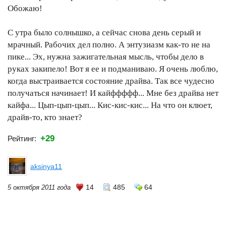
Обожаю!
С утра было солнышко, а сейчас снова день серый и
мрачный. Рабочих дел полно. А энтузиазм как-то не на
пике... Эх, нужна зажигательная мысль, чтобы дело в
руках закипело! Вот я ее и подманиваю. Я очень люблю,
когда выстраивается состояние драйва. Так все чудесно
получаться начинает! И кайффффф... Мне без драйва нет
кайфа... Цып-цып-цып... Кис-кис-кис... На что он клюет,
драйв-то, кто знает?
+29
Рейтинг:
aksinya11
14
485
64
5 октября 2011 года