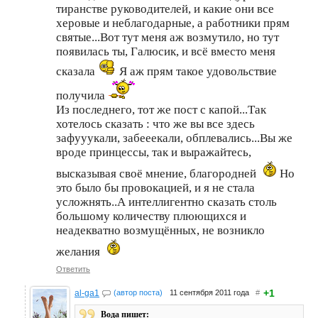
тиранстве руководителей, и какие они все
херовые и неблагодарные, а работники прям
святые...Вот тут меня аж возмутило, но тут
появилась ты, Галюсик, и всё вместо меня
сказала
Я аж прям такое удовольствие
получила
Из последнего, тот же пост с капой...Так
хотелось сказать : что же вы все здесь
зафууукали, забееекали, обплевались...Вы же
вроде принцессы, так и выражайтесь,
высказывая своё мнение, благородней
Но
это было бы провокацией, и я не стала
усложнять..А интеллигентно сказать столь
большому количеству плюющихся и
неадекватно возмущённых, не возникло
желания
Ответить
+1
al-ga1
(автор поста)
11 сентября 2011 года
#
Вода пишет: