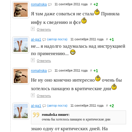
+2
romahska
11 сентября 2011 года
#
Я там даже соваться не стала
Приняла
инфу к сведению и фсе
↑
Ответить
+1
al-ga1
(автор поста)
11 сентября 2011 года
#
не... я надолго задумалась над инструкцией
по применению...
↑
Ответить
+1
romahska
11 сентября 2011 года
#
Не ну оно конечно интересно
очень бы
хотелось панацею в критические дни
↑
Ответить
+2
al-ga1
(автор поста)
11 сентября 2011 года
#
romahska пишет:
очень бы хотелось панацею в критические дни
знаю одну от критических дней. На