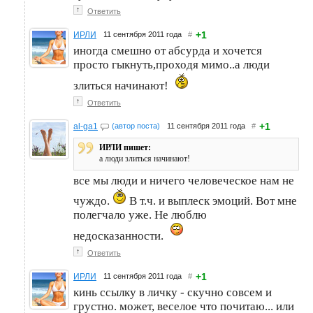
↑
Ответить
+1
ИРЛИ
11 сентября 2011 года
#
иногда смешно от абсурда и хочется
просто гыкнуть,проходя мимо..а люди
злиться начинают!
↑
Ответить
+1
al-ga1
(автор поста)
11 сентября 2011 года
#
ИРЛИ пишет:
а люди злиться начинают!
все мы люди и ничего человеческое нам не
чуждо.
В т.ч. и выплеск эмоций. Вот мне
полегчало уже. Не люблю
недосказанности.
↑
Ответить
+1
ИРЛИ
11 сентября 2011 года
#
кинь ссылку в личку - скучно совсем и
грустно. может, веселое что почитаю... или