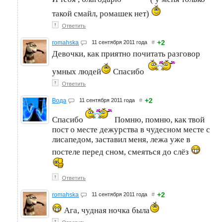
такой смайл, ромашек нет)
↑
Ответить
+2
romahska
11 сентября 2011 года
#
Девочки, как приятно почитать разговор
умных людей
Спасибо
↑
Ответить
+2
Вода
11 сентября 2011 года
#
Спасибо
Помню, помню, как твой
пост о месте дежурства в чудесном месте с
лисапедом, заставил меня, лежа уже в
постеле перед сном, смеяться до слёз
↑
Ответить
+2
romahska
11 сентября 2011 года
#
Ага, чудная ночка была
↑