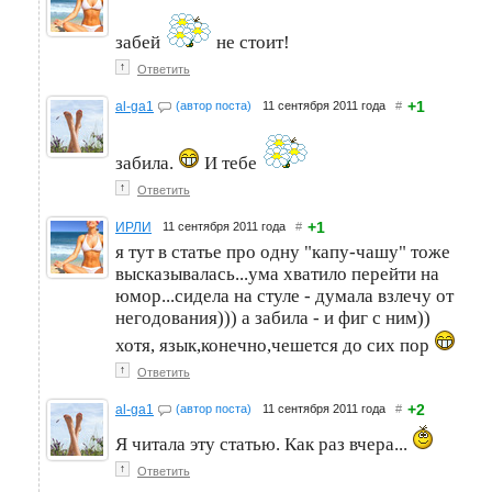
забей
не стоит!
↑
Ответить
+1
al-ga1
(автор поста)
11 сентября 2011 года
#
забила.
И тебе
↑
Ответить
+1
ИРЛИ
11 сентября 2011 года
#
я тут в статье про одну "капу-чашу" тоже
высказывалась...ума хватило перейти на
юмор...сидела на стуле - думала взлечу от
негодования))) а забила - и фиг с ним))
хотя, язык,конечно,чешется до сих пор
↑
Ответить
+2
al-ga1
(автор поста)
11 сентября 2011 года
#
Я читала эту статью. Как раз вчера...
↑
Ответить