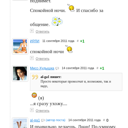
поднимет.
Спокойной ночи.
И спасибо за
общение.
↑
Ответить
+1
ИРЛИ
11 сентября 2011 года
#
спокойной ночи
↑
Ответить
+1
Мисс-Худышка
14 сентября 2011 года
#
al-ga1 пишет:
Просто некоторые промолчат и, возможно, так и
надо,
(я)
...я сразу ухожу....
↑
Ответить
0
al-ga1
(автор поста)
14 сентября 2011 года
#
И правильно делаешь, Диан! По-умному.