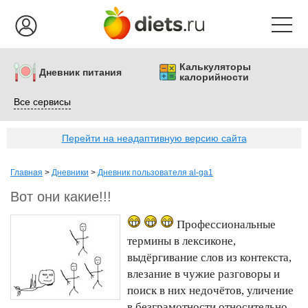
Калькуляторы
Дневник питания
калорийности
Все сервисы
Перейти на неадаптивную версию сайта
Главная
>
Дневники
>
Дневник пользователя al-ga1
Вот они какие!!!
Профессиональные
термины в лексиконе,
выдёргивание слов из контекста,
влезание в чужие разговоры и
поиск в них недочётов, уличение
в безграмотности относительно