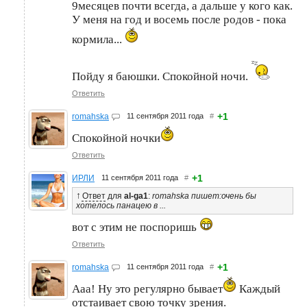
9месяцев почти всегда, а дальше у кого как.
У меня на год и восемь после родов - пока
кормила...
Пойду я баюшки. Спокойной ночи.
Ответить
+1
romahska
11 сентября 2011 года
#
Спокойной ночки
Ответить
+1
ИРЛИ
11 сентября 2011 года
#
↑
Ответ
для
al-ga1
:
romahska пишет:очень бы
хотелось панацею в ...
вот с этим не поспоришь
Ответить
+1
romahska
11 сентября 2011 года
#
Ааа! Ну это регулярно бывает
Каждый
отстаивает свою точку зрения.