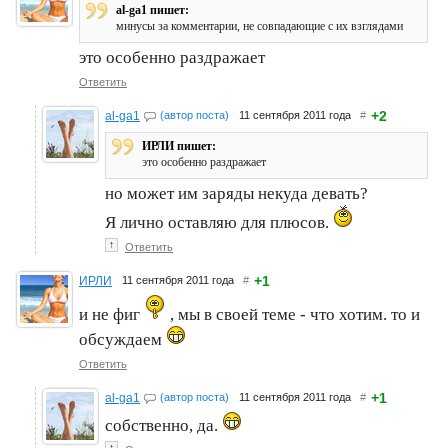
al-ga1 пишет:
минусы за комментарии, не совпадающие с их взглядами
это особенно раздражает
Ответить
+2
al-ga1
(автор поста)
11 сентября 2011 года
#
ИРЛИ пишет:
это особенно раздражает
но может им заряды некуда девать?
Я лично оставляю для плюсов.
↑
Ответить
+1
ИРЛИ
11 сентября 2011 года
#
и не фиг
, мы в своей теме - что хотим. то и
обсуждаем
Ответить
+1
al-ga1
(автор поста)
11 сентября 2011 года
#
собственно, да.
↑