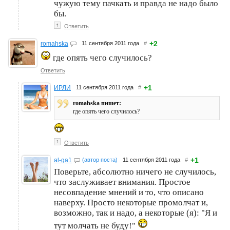
чужую тему пачкать и правда не надо было
бы.
↑
Ответить
+2
romahska
11 сентября 2011 года
#
где опять чего случилось?
Ответить
+1
ИРЛИ
11 сентября 2011 года
#
romahska пишет:
где опять чего случилось?
↑
Ответить
+1
al-ga1
(автор поста)
11 сентября 2011 года
#
Поверьте, абсолютно ничего не случилось,
что заслуживает внимания. Простое
несовпадение мнений и то, что описано
наверху. Просто некоторые промолчат и,
возможно, так и надо, а некоторые (я): "Я и
тут молчать не буду!"