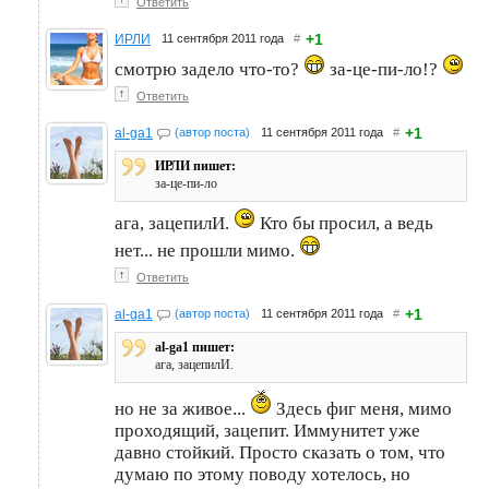
Ответить
+1
ИРЛИ
11 сентября 2011 года
#
смотрю задело что-то?
за-це-пи-ло!?
↑
Ответить
+1
al-ga1
(автор поста)
11 сентября 2011 года
#
ИРЛИ пишет:
за-це-пи-ло
ага, зацепилИ.
Кто бы просил, а ведь
нет... не прошли мимо.
↑
Ответить
+1
al-ga1
(автор поста)
11 сентября 2011 года
#
al-ga1 пишет:
ага, зацепилИ.
но не за живое...
Здесь фиг меня, мимо
проходящий, зацепит. Иммунитет уже
давно стойкий. Просто сказать о том, что
думаю по этому поводу хотелось, но