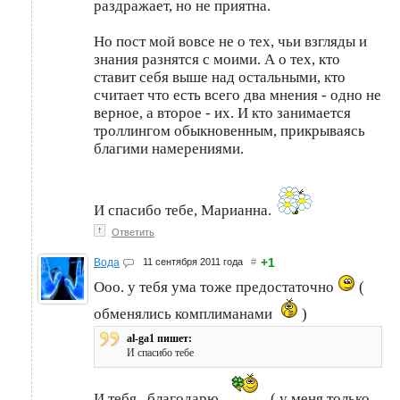
раздражает, но не приятна.
Но пост мой вовсе не о тех, чьи взгляды и
знания разнятся с моими. А о тех, кто
ставит себя выше над остальными, кто
считает что есть всего два мнения - одно не
верное, а второе - их. И кто занимается
троллингом обыкновенным, прикрываясь
благими намерениями.
И спасибо тебе, Марианна.
↑
Ответить
+1
Вода
11 сентября 2011 года
#
Ооо. у тебя ума тоже предостаточно
(
обменялись комплиманами
)
al-ga1 пишет:
И спасибо тебе
И тебя , благодарю
( у меня только