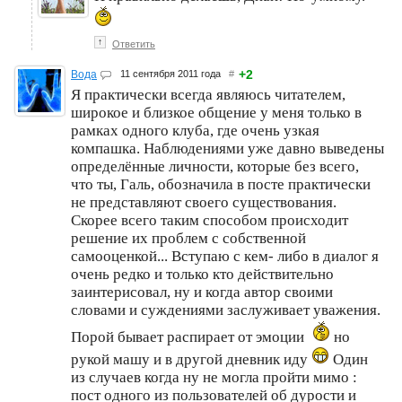
↑
Ответить
+2
Вода
11 сентября 2011 года
#
Я практически всегда являюсь читателем,
широкое и близкое общение у меня только в
рамках одного клуба, где очень узкая
компашка. Наблюдениями уже давно выведены
определённые личности, которые без всего,
что ты, Галь, обозначила в посте практически
не представляют своего существования.
Скорее всего таким способом происходит
решение их проблем с собственной
самооценкой... Вступаю с кем- либо в диалог я
очень редко и только кто действительно
заинтерисовал, ну и когда автор своими
словами и суждениями заслуживает уважения.
Порой бывает распирает от эмоции
но
рукой машу и в другой дневник иду
Один
из случаев когда ну не могла пройти мимо :
пост одного из пользователей об дурости и