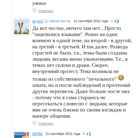
умное
↑
Ответить
+2
al-ga1
(автор поста)
11 сентября 2011 года
#
Да вот честно, ничего там нет... Просто
"зацепились языками". Ровно на один
коммент в одной теме, на второй - в другой,
на третий - в третьей. И так далее. Развода
страстей не было, т.к., темы были созданы
людьми, весьма мною уважаемыми. Т.е., в
темах нет склоки и драки. Скорее,
внутренний протест. Тема возникла не
только из собственного "печального"
опыта, но и после наблюдений и прочтений
других переписок. Даже больше после них
- потому что я сама стараюсь не
пересекаться словесно с людьми, которые
мне не очень близки по своим взглядам и
манере общения.
↑
Ответить
+1
ИРЛИ
11 сентября 2011 года
#