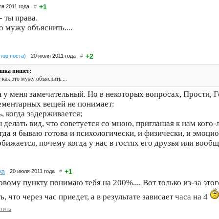
+1
ля 2011 года
#
 ты права.
о мужу объяснить....
+2
тор поста)
20 июля 2011 года
#
шка пишет:
 как это мужу объяснить....
 у меня замечательный. Но в некоторых вопросах, Прости, Го
ементарных вещей не понимает:
ь, когда задерживается;
ы делать вид, что советуется со мною, приглашая к нам кого-л
гда я бываю готова и психологически, и физически, и эмоци
бижается, почему когда у нас в гостях его друзья или вообщ
+1
ка
20 июля 2011 года
#
рвому пункту понимаю тебя на 200%.... Вот только из-за этог
ь, что через час приедет, а в результате зависает часа на 4
тить