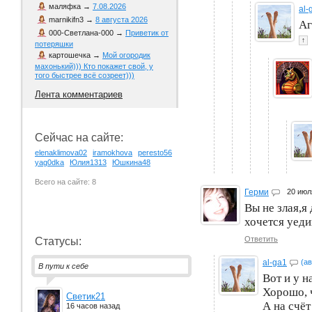
маляфка
→
7.08.2026
al-
marnikifn3
→
8 августа 2026
Аг
000-Светлана-000
→
Приветик от
↑
потеряшки
картошечка
→
Мой огородик
махонький))) Кто покажет свой, у
того быстрее всё созреет)))
Лента комментариев
Сейчас на сайте:
elenaklimova02
iramokhova
peresto56
yag0dka
Юлия1313
Юшкина48
Всего на сайте: 8
Герми
20 июл
Вы не злая,я
хочется уеди
Ответить
Статусы:
al-ga1
(ав
В пути к себе
Вот и у н
Хорошо, ч
Светик21
А на счёт
16 часов назад