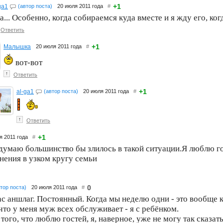
+1
ga1
(автор поста)
20 июля 2011 года
#
а... Особенно, когда собираемся куда вместе и я жду его, ког
Ответить
+1
Малышка
20 июля 2011 года
#
вот-вот
↑
Ответить
+1
al-ga1
(автор поста)
20 июля 2011 года
#
↑
Ответить
+1
я 2011 года
#
 думаю большинство бы злилось в такой ситуации.Я люблю го
нения в узком кругу семьи
0
тор поста)
20 июля 2011 года
#
ас аншлаг. Постоянный. Когда мы неделю одни - это вообще 
то у меня муж всех обслуживает - я с ребёнком.
 того, что люблю гостей, я, наверное, уже не могу так сказ