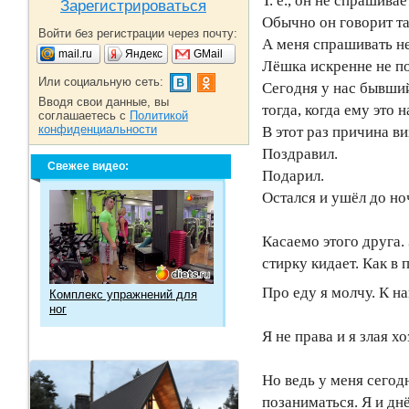
Т. е., он не спрашива
Зарегистрироваться
Обычно он говорит так
Войти без регистрации через почту:
А меня спрашивать не
mail.ru
Яндекс
GMail
Лёшка искренне не по
Или социальную сеть:
Сегодня у нас бывший
Вводя свои данные, вы
тогда, когда ему это н
соглашаетесь с
Политикой
конфиденциальности
В этот раз причина в
Поздравил.
Свежее видео:
Подарил.
Остался и ушёл до но
Касаемо этого друга. 
стирку кидает. Как в
Про еду я молчу. К на
Комплекс упражнений для
ног
Я не права и я злая х
Но ведь у меня сегод
позаниматься. Я и дн