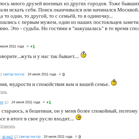
лось много друзей военных из других городов. Тоже бывших.
тали искать себя. Поиск оканчивался или начинался Москвой
а то один, то другой, то с семьёй, то в одиночку...
зошлись с первым мужем, один из наших постояльцев заметил
иню. Это - судьба. Но гостями я "накушалась" в то время спо
+1
 июля 2011 года
#
оворите...жуть и у нас так бывает....
0
(автор поста)
24 июля 2011 года
#
ния, мудрости и спокойствия вам и вашей семье.
тить
+1
en
24 июля 2011 года
#
стараюсь, я бешенная, он у меня более спокойный, поэтому
все в итоге в свое русло входит....
Ответить
0
al-ga1
(автор поста)
24 июля 2011 года
#