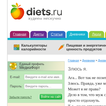
Главная
Диеты
Статьи
Дневники
Люди
Калькуляторы
Пищевая и энергетиче
калорийности
ценность продуктов
Главная
>
Дневники
>
Дневн
Единый профиль
МедиаФорт
Злюсь я.
E-mail:
Ага... Вот так не пози
Злюсь. Правда, уже 
Пароль:
Может я не права?
Дело в том, что муж 
Забыли пароль?
просто отдохнуть.