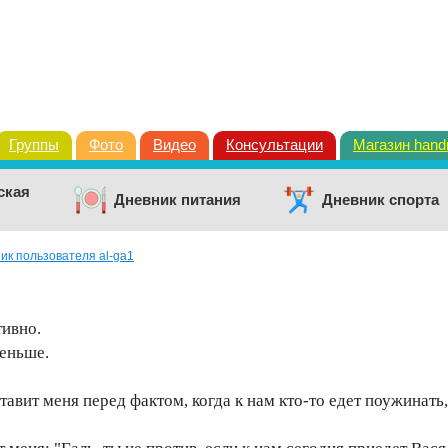
Группы
Фото
Видео
Консультации
Магазин han
ская
Дневник питания
Дневник спорта
ик пользователя al-ga1
тивно.
меньше.
ставит меня перед фактом, когда к нам кто-то едет поужинат