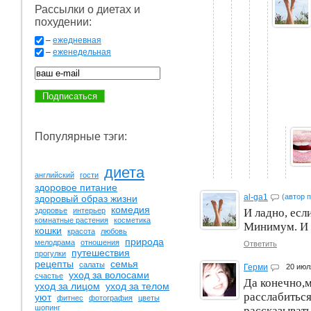
Рассылки о диетах и
похудении:
–
ежедневная
–
еженедельная
Популярные тэги:
диета
английский
гости
здоровое питание
al-ga1
(автор 
здоровый образ жизни
комедия
И ладно, есл
здоровье
интерьер
комнатные растения
косметика
Минимум. И в
кошки
красота
любовь
природа
мелодрама
отношения
Ответить
путешествия
прогулки
рецепты
семья
салаты
Герми
20 июл
уход за волосами
счастье
Да конечно,
уход за лицом
уход за телом
расслабиться
уют
фитнес
фотография
цветы
шопинг
рассказывать