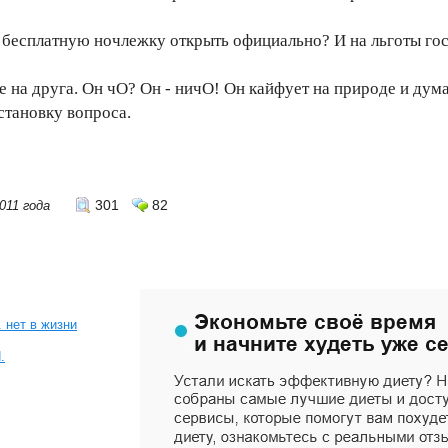
 бесплатную ночлежку открыть официально? И на льготы го
на друга. Он чО? Он - ничО! Он кайфует на природе и думае
становку вопроса.
301
82
011 года
. нет в жизни
.