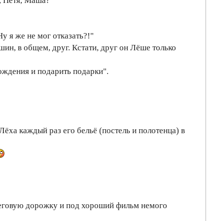
я, Петя, Маша?"
у я же не мог отказать?!"
ин, в общем, друг. Кстати, друг он Лёше только
ождения и подарить подарки".
 Лёха каждый раз его бельё (постель и полотенца) в
а беговую дорожку и под хороший фильм немого