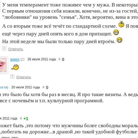
У меня темперамент тоже поживее чем у мужа. В некоторы
С первым отношения себя изжили, конечно, не из-за гостей,
"любовники" на уровень "семья". Хотя, вероятно, вина в эт
А со вторым тоже всё течёт по стандартной схеме.
Я пов
ещё через пару дней опять кого в дом притащит.
На этой неделе мы были только пару дней втроём.
↑
Ответить
0
wgen
26 июля 2011 года
#
↑
Ответить
0
поста)
20 июля 2011 года
#
и это было бы хотя бы раз в месяц. Я про такие визиты. А вед
се с ночевьём и т.п. культурной программой.
+1
я 2011 года
#
может быть ,это потому что мужчины более свободны мора
,побегать на дорожке...в драной ,но такой удобной футболк
 про это