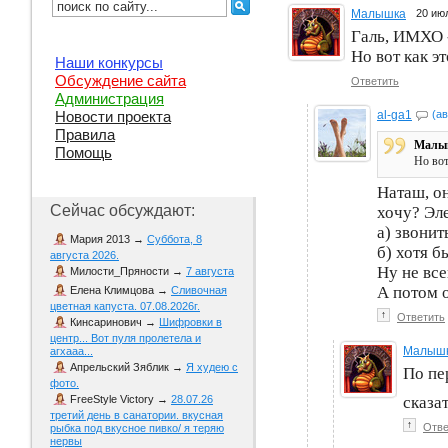
Малышка
20 ию
Галь, ИМХО -
Но вот как эт
Наши конкурсы
Обсуждение сайта
Ответить
Администрация
al-ga1
(ав
Новости проекта
Правила
Малы
Помощь
Но вот
Наташ, он
Сейчас обсуждают:
хочу? Эл
а) звонит
Мария 2013
→
Суббота, 8
б) хотя б
августа 2026.
Ну не все
Милости_Пряности
→
7 августа
А потом о
Елена Климцова
→
Сливочная
цветная капуста. 07.08.2026г.
↑
Ответить
Кинсаринович
→
Шифровки в
центр... Вот пуля пролетела и
Малыш
агхааа...
Апрельский Зяблик
→
Я худею с
По пе
фото.
сказат
FreeStyle Victory
→
28.07.26
третий день в санатории. вкусная
↑
Отве
рыбка под вкусное пивко/ я теряю
нервы