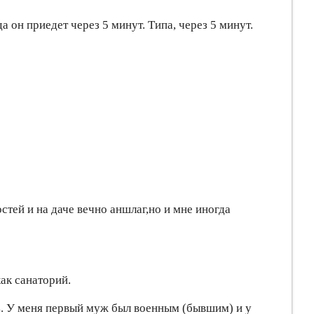
да он приедет через 5 минут. Типа, через 5 минут.
стей и на даче вечно аншлаг,но и мне иногда
как санаторий.
ать. У меня первый муж был военным (бывшим) и у