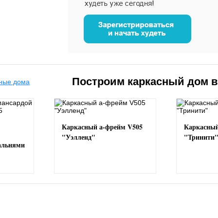
Построим каркасный дом 
Каркасный а-фрейм V505
Каркасный
"Уэлленд"
"Тринити
пальнями