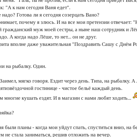
ет меня: "Галь, ты не против, если к нам сегодня приедет Вас
: "А к нам сегодня Ваня едет".
 надо? Готова ли я сегодня созерцать Вано?
нимает, почему я злюсь. И на все мои претензии отвечает: "Н
 гражданский муж моей сестры, а ныне наш сотрудник и Лёш
адо. А когда надо Лёше, то нет... он не друг.
изита вполне даже уважительная "Поздравить Сашу с Днём Р
чи на рыбалку. Один.
Заимел, мягко говоря. Ездит через день. Типа, на рыбалку. А
 пятизвёздочной гостинице - чистое бельё каждый день.
м многие кушать ездят. И в магазин с нами любят ходить...
озяйка?
ня были планы - когда мои уйдут спать, спуститься вниз, н
ём не стала заниматься, решив отложить на вечер.