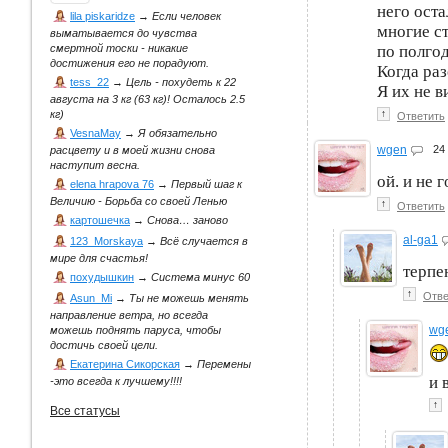
него оста
lila piskaridze
→
Если человек
многие с
выматывается до чувства
по полгод
смертной тоски - никакие
достижения его не порадуют.
Когда ра
tess_22
→
Цель - похудеть к 22
Я их не в
августа на 3 кг (63 кг)! Осталось 2.5
↑
кг)
Ответить
VesnaMay
→
Я обязательно
wgen
24
расцвету и в моей жизни снова
наступит весна.
ой. и не г
elena hrapova 76
→
Первый шаг к
Величию - Борьба со своей Ленью
↑
Ответить
картошечка
→
Снова… заново
al-ga1
123_Morskaya
→
Всё случается в
мире для счастья!
терпе
похудышкин
→
Система минус 60
↑
Отве
Asun_Mi
→
Ты не можешь менять
направление ветра, но всегда
wg
можешь поднять паруса, чтобы
достичь своей цели.
Екатерина Сикорская
→
Перемены
и 
-это всегда к лучшему!!!!
↑
Все статусы