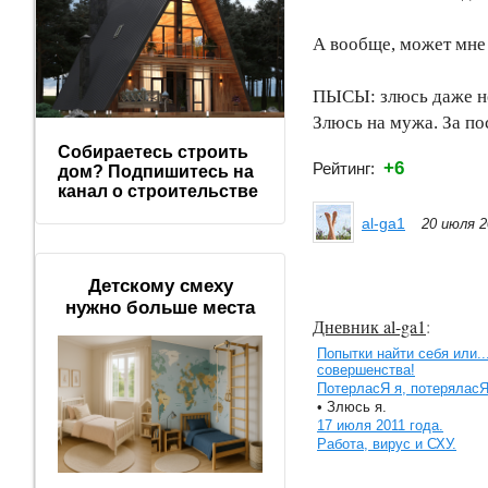
А вообще, может мне
ПЫСЫ: злюсь даже не 
Злюсь на мужа. За по
Собираетесь строить
+6
Рейтинг:
дом? Подпишитесь на
канал о строительстве
al-ga1
20 июля 2
Детскому смеху
нужно больше места
Дневник al-ga1
:
Попытки найти себя или..
совершенства!
ПотерласЯ я, потеряласЯ
• Злюсь я.
17 июля 2011 года.
Работа, вирус и СХУ.