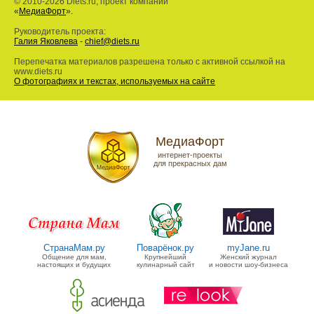
© 2010-2026 Diets.ru, проект компании
«
МедиаФорт
».
Руководитель проекта:
Галия Яковлева
-
chief@diets.ru
Перепечатка материалов разрешена только с активной ссылкой на
www.diets.ru
О фотографиях и текстах, используемых на сайте
МедиаФорт
интернет-проекты
для прекрасных дам
СтранаМам.ру
Поварёнок.ру
myJane.ru
Общение для мам,
Крупнейший
Женский журнал
настоящих и будущих
кулинарный сайт
и новости шоу-бизнеса