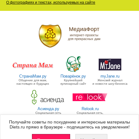
О фотографиях и текстах, используемых на сайте
МедиаФорт
интернет-проекты
для прекрасных дам
СтранаМам.ру
Поварёнок.ру
myJane.ru
Общение для мам,
Крупнейший
Женский журнал
настоящих и будущих
кулинарный сайт
и новости шоу-бизнеса
Асиенда.ру
Relook.ru
Социальная сеть
Социальная сеть,
для дачников
посвященная моде
Получайте советы по похудению и интересные материалы
Diets.ru прямо в браузере - подпишитесь на уведомления!
Группа «МедиаФорт» управляет
11 проектами
для прекрасных дам.
Список всех проектов