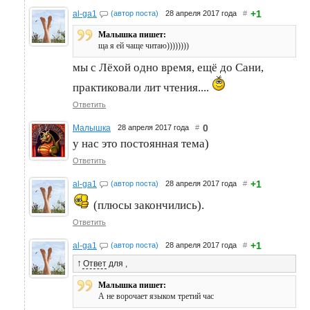
+1
al-ga1
(автор поста)
28 апреля 2017 года
#
Малышка пишет:
ща я ей чаще читаю))))))))
мы с Лёхой одно время, ещё до Сани,
практиковали лит чтения....
Ответить
0
Малышка
28 апреля 2017 года
#
у нас это постоянная тема)
Ответить
+1
al-ga1
(автор поста)
28 апреля 2017 года
#
(плюсы закончились).
Ответить
+1
al-ga1
(автор поста)
28 апреля 2017 года
#
↑
Ответ
для
,
Малышка пишет:
А не ворочает языком третий час