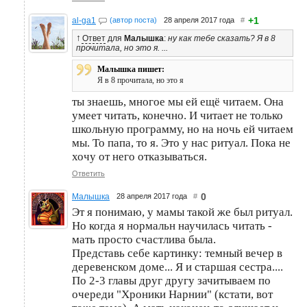
+1
al-ga1
(автор поста)
28 апреля 2017 года
#
↑
Ответ
для
Малышка
:
ну как тебе сказать? Я в 8
прочитала, но это я. ...
Малышка пишет:
Я в 8 прочитала, но это я
ты знаешь, многое мы ей ещё читаем. Она
умеет читать, конечно. И читает не только
школьную программу, но на ночь ей читаем
мы. То папа, то я. Это у нас ритуал. Пока не
хочу от него отказываться.
Ответить
0
Малышка
28 апреля 2017 года
#
Эт я понимаю, у мамы такой же был ритуал.
Но когда я нормальн научилась читать -
мать просто счастлива была.
Представь себе картинку: темный вечер в
деревенском доме... Я и старшая сестра....
По 2-3 главы друг другу зачитываем по
очереди "Хроники Нарнии" (кстати, вот