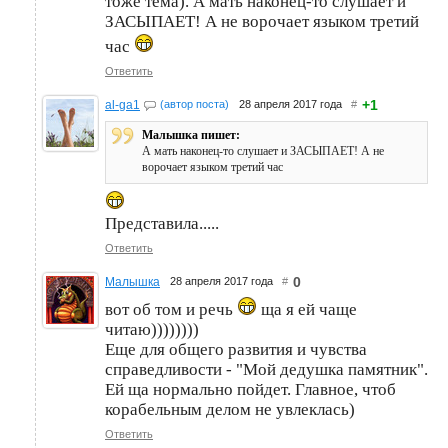
тоже тема). А мать наконец-то слушает и
ЗАСЫПАЕТ! А не ворочает языком третий
час
Ответить
+1
al-ga1
(автор поста)
28 апреля 2017 года
#
Малышка пишет:
А мать наконец-то слушает и ЗАСЫПАЕТ! А не
ворочает языком третий час
Представила.....
Ответить
0
Малышка
28 апреля 2017 года
#
вот об том и речь
ща я ей чаще
читаю))))))))
Еще для общего развития и чувства
справедливости - "Мой дедушка памятник".
Ей ща нормально пойдет. Главное, чтоб
корабельным делом не увлеклась)
Ответить