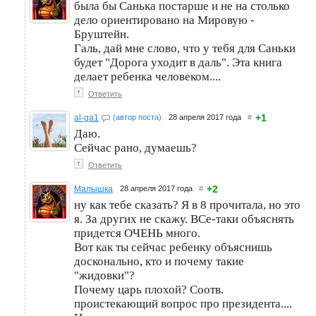
была бы Санька постарше и не на столько
дело ориентировано на Мировую -
Бруштейн.
Галь, дай мне слово, что у тебя для Саньки
будет "Дорога уходит в даль". Эта книга
делает ребенка человеком....
↑
Ответить
+1
al-ga1
(автор поста)
28 апреля 2017 года
#
Даю.
Сейчас рано, думаешь?
↑
Ответить
+2
Малышка
28 апреля 2017 года
#
ну как тебе сказать? Я в 8 прочитала, но это
я. За других не скажу. ВСе-таки объяснять
придется ОЧЕНЬ много.
Вот как ты сейчас ребенку объяснишь
досконально, кто и почему такие
"жидовки"?
Почему царь плохой? Соотв.
проистекающий вопрос про президента....