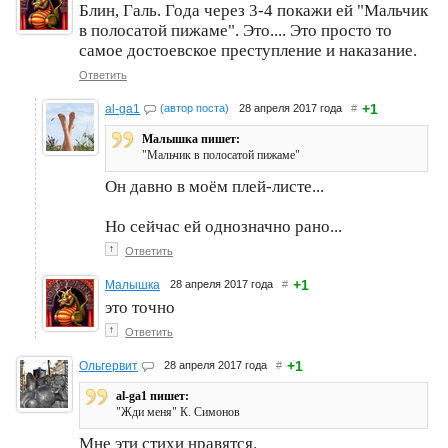
Блин, Галь. Года через 3-4 покажи ей "Мальчик
в полосатой пижаме". Это.... Это просто то
самое достоевское преступление и наказание.
Ответить
+1
al-ga1
(автор поста)
28 апреля 2017 года
#
Малышка пишет:
"Мальчик в полосатой пижаме"
Он давно в моём плей-листе...
Но сейчас ей однозначно рано...
↑
Ответить
+1
Малышка
28 апреля 2017 года
#
это точно
↑
Ответить
+1
Ольгервит
28 апреля 2017 года
#
al-ga1 пишет:
"Жди меня" К. Симонов
Мне эти стихи нравятся.