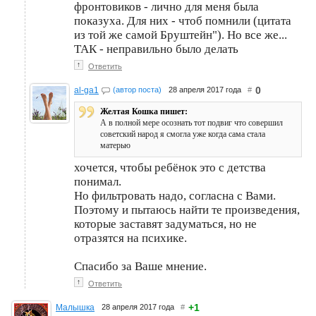
фронтовиков - лично для меня была
показуха. Для них - чтоб помнили (цитата
из той же самой Бруштейн"). Но все же...
ТАК - неправильно было делать
↑
Ответить
0
al-ga1
(автор поста)
28 апреля 2017 года
#
Желтая Кошка пишет:
А в полной мере осознать тот подвиг что совершил
советский народ я смогла уже когда сама стала
матерью
хочется, чтобы ребёнок это с детства
понимал.
Но фильтровать надо, согласна с Вами.
Поэтому и пытаюсь найти те произведения,
которые заставят задуматься, но не
отразятся на психике.
Спасибо за Ваше мнение.
↑
Ответить
+1
Малышка
28 апреля 2017 года
#