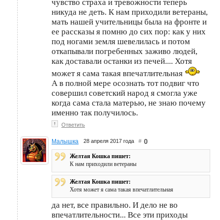
чувство страха и тревожности теперь
никуда не деть. К нам приходили ветераны,
мать нашей учительницы была на фронте и
ее рассказы я помню до сих пор: как у них
под ногами земля шевелилась и потом
откапывали погребенных заживо людей,
как доставали останки из печей.... Хотя
может я сама такая впечатлительная
А в полной мере осознать тот подвиг что
совершил советский народ я смогла уже
когда сама стала матерью, не знаю почему
именно так получилось.
↑
Ответить
0
Малышка
28 апреля 2017 года
#
Желтая Кошка пишет:
К нам приходили ветераны
Желтая Кошка пишет:
Хотя может я сама такая впечатлительная
да нет, все правильно. И дело не во
впечатлительности... Все эти приходы