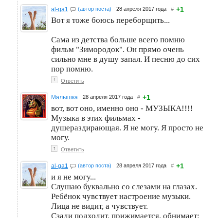
+1
al-ga1
(автор поста)
28 апреля 2017 года
#
Вот я тоже боюсь переборщить...
Сама из детства больше всего помню
фильм "Зимородок". Он прямо очень
сильно мне в душу запал. И песню до сих
пор помню.
↑
Ответить
+1
Малышка
28 апреля 2017 года
#
вот, вот оно, именно оно - МУЗЫКА!!!!
Музыка в этих фильмах -
душераздирающая. Я не могу. Я просто не
могу.
↑
Ответить
+1
al-ga1
(автор поста)
28 апреля 2017 года
#
и я не могу...
Слушаю буквально со слезами на глазах.
Ребёнок чувствует настроение музыки.
Лица не видит, а чувствует.
Сзади подходит, прижимается, обнимает: