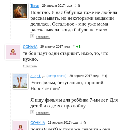
0
Terve
29 апреля 2017 года
#
Понятно. У нас бабушка тоже не любила
рассказывать, но некоторыми вещамии
делилась. Остальное - мне уже мама
рассказывала, когда бабули не стало.
↑
Ответить
+1
СОНЬЧА
29 апреля 2017 года
#
"в бой идут одни старики". имхо, то, что
нужно.
Ответить
0
al-ga1
(автор поста)
29 апреля 2017 года
#
Этот фильм, безусловно, хороший.
Но в 7 лет ли?
Я ищу фильмы для ребёнка 7-ми лет. Для
детей и о детях про войну.
↑
Ответить
0
СОНЬЧА
29 апреля 2017 года
#
почти 8 лет)) к тому же девочка - они