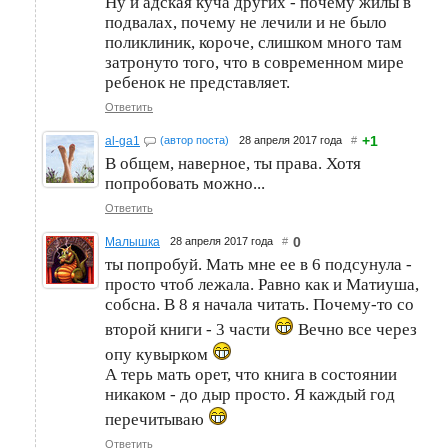
Ну и адская куча других - почему жилы в
подвалах, почему не лечили и не было
поликлиник, короче, слишком много там
затронуто того, что в современном мире
ребенок не представляет.
Ответить
+1
al-ga1
(автор поста)
28 апреля 2017 года
#
В общем, наверное, ты права. Хотя
попробовать можно...
Ответить
0
Малышка
28 апреля 2017 года
#
ты попробуй. Мать мне ее в 6 подсунула -
просто чтоб лежала. Равно как и Матиуша,
собсна. В 8 я начала читать. Почему-то со
второй книги - 3 части
Вечно все через
опу кувырком
А терь мать орет, что книга в состоянии
никаком - до дыр просто. Я каждый год
перечитываю
Ответить