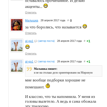
оставалось прочитанное. И делаю
акценты...
Ответить
0
Малышка
28 апреля 2017 года
#
за что боролись, что называется
Ответить
+1
al-ga1
(автор поста)
28 апреля 2017 года
#
Ответить
+1
al-ga1
(автор поста)
28 апреля 2017 года
#
Малышка пишет:
и не на столько дело ориентировано на Мировую
мне вообще подборки хорошие не
помешают.
И классно, что ты напомнила. У меня из
головы вылетело. А ведь я сама обожала
эту трилогию.