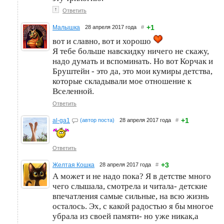
↑
Ответить
+1
Малышка
28 апреля 2017 года
#
вот и славно, вот и хорошо
Я тебе больше навскидку ничего не скажу,
надо думать и вспоминать. Но вот Корчак и
Бруштейн - это да, это мои кумиры детства,
которые складывали мое отношение к
Вселенной.
Ответить
+1
al-ga1
(автор поста)
28 апреля 2017 года
#
Ответить
+3
Желтая Кошка
28 апреля 2017 года
#
А может и не надо пока? Я в детстве много
чего слышала, смотрела и читала- детские
впечатления самые сильные, на всю жизнь
осталось. Эх, с какой радостью я бы многое
убрала из своей памяти- но уже никак,а