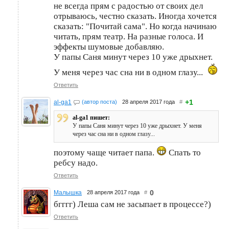
не всегда прям с радостью от своих дел
отрываюсь, честно сказать. Иногда хочется
сказать: "Почитай сама". Но когда начинаю
читать, прям театр. На разные голоса. И
эффекты шумовые добавляю.
У папы Саня минут через 10 уже дрыхнет.
У меня через час сна ни в одном глазу...
Ответить
+1
al-ga1
(автор поста)
28 апреля 2017 года
#
al-ga1 пишет:
У папы Саня минут через 10 уже дрыхнет. У меня
через час сна ни в одном глазу...
поэтому чаще читает папа.
Спать то
ребсу надо.
Ответить
0
Малышка
28 апреля 2017 года
#
бгггг) Леша сам не засыпает в процессе?)
Ответить