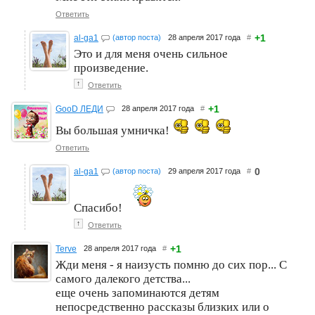
Ответить
+1
al-ga1
(автор поста)
28 апреля 2017 года
#
Это и для меня очень сильное
произведение.
↑
Ответить
+1
GooD ЛЕДИ
28 апреля 2017 года
#
Вы большая умничка!
Ответить
0
al-ga1
(автор поста)
29 апреля 2017 года
#
Спасибо!
↑
Ответить
+1
Terve
28 апреля 2017 года
#
Жди меня - я наизусть помню до сих пор... С
самого далекого детства...
еще очень запоминаются детям
непосредственно рассказы близких или о