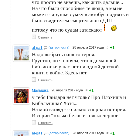
что просто не знаешь, как жить дальше...
На что были способные те люди, а мы не
может старушке сумку в автобус поднять и
быть свидетелем смертельного ДТП -
потому что по судам затаскают
↑
Ответить
+1
al-ga1
(автор поста)
28 апреля 2017 года
#
Надо выбрать нашего героя.
Грустно, но я поняла, что в домашней
библиотеке у нас нет ни одной детской
книги о войне. Здесь нет.
↑
Ответить
+1
Малышка
28 апреля 2017 года
#
у тебя Гайдара нет чтоль? Про Плохиша и
Кибальчиша? Хотя...
На мой взгляд - с сильно спорная история.
И серии "только белое и только черное"
↑
Ответить
+1
al-ga1
(автор поста)
28 апреля 2017 года
#