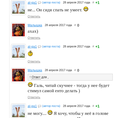
+1
al-ga1
(автор поста)
28 апреля 2017 года
#
не... Он сидя спать не умеет.
Ответить
0
Малышка
28 апреля 2017 года
#
ахах)
Ответить
+1
al-ga1
(автор поста)
28 апреля 2017 года
#
Ответить
0
Малышка
28 апреля 2017 года
#
↑
Ответ
для
,
Галь, читай скучнее - тогда у нее будет
стимул самой енто делать )
Ответить
+1
al-ga1
(автор поста)
28 апреля 2017 года
#
не могу....
Я хочу, чтобы у неё в голове