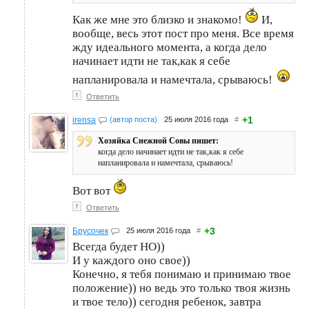
Как же мне это близко и знакомо!
И,
вообще, весь этот пост про меня. Все время
жду идеального момента, а когда дело
начинает идти не так,как я себе
напланировала и намечтала, срываюсь!
↑
Ответить
+1
irensa
(автор поста)
25 июля 2016 года
#
Хозяйка Снежной Совы пишет:
когда дело начинает идти не так,как я себе
напланировала и намечтала, срываюсь!
Вот вот
↑
Ответить
+3
Брусочек
25 июля 2016 года
#
Всегда будет НО))
И у каждого оно свое))
Конечно, я тебя понимаю и принимаю твое
положение)) но ведь это только твоя жизнь
и твое тело)) сегодня ребенок, завтра