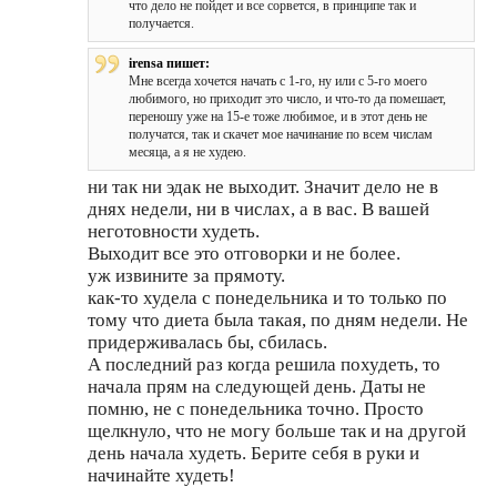
что дело не пойдет и все сорвется, в принципе так и
получается.
irensa пишет:
Мне всегда хочется начать с 1-го, ну или с 5-го моего
любимого, но приходит это число, и что-то да помешает,
переношу уже на 15-е тоже любимое, и в этот день не
получатся, так и скачет мое начинание по всем числам
месяца, а я не худею.
ни так ни эдак не выходит. Значит дело не в
днях недели, ни в числах, а в вас. В вашей
неготовности худеть.
Выходит все это отговорки и не более.
уж извините за прямоту.
как-то худела с понедельника и то только по
тому что диета была такая, по дням недели. Не
придерживалась бы, сбилась.
А последний раз когда решила похудеть, то
начала прям на следующей день. Даты не
помню, не с понедельника точно. Просто
щелкнуло, что не могу больше так и на другой
день начала худеть. Берите себя в руки и
начинайте худеть!