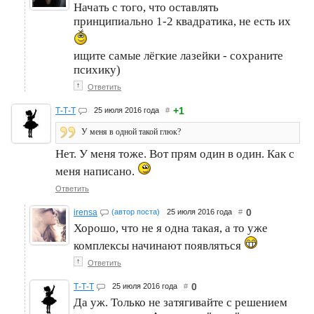
Начать с того, что оставлять
принципиально 1-2 квадратика, не есть их
ищите самые лёгкие лазейки - сохраните
психику)
↑
Ответить
+1
Т-Т-Т
25 июля 2016 года
#
У меня в одной такой глюк?
Нет. У меня тоже. Вот прям один в один. Как с
меня написано.
Ответить
0
irensa
(автор поста)
25 июля 2016 года
#
Хорошо, что не я одна такая, а то уже
комплексы начинают появляться
↑
Ответить
0
Т-Т-Т
25 июля 2016 года
#
Да уж. Только не затягивайте с решением