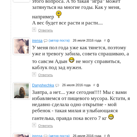
этого вопроса. А то такая "игра" может
затянуться на многие годы. Как у меня,
например
А вес будет все расти и расти....
↑
Ответить
0
irensa
(автор поста)
26 июля 2016 года
#
У меня пол года уже как тянется, поэтому
уже и тревогу забила, совета спрашиваю, а
то савсэм Адын
не могу справиться,
каблук под зад нужен.
↑
Ответить
0
Daryshechka
26 июля 2016 года
#
Завтра, а нет.... уже сегодня!!!! Мы с вами
избавляемся от пищевого мусора. Кстати, я
недавно сделала одно открытие - мой
ребенок - такая милая и улыбающаяся
гантелька, правда пока всего 7 кг
↑
Ответить
0
irensa
(автор поста)
26 июля 2016 года
#