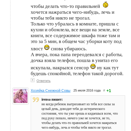
чтобы делать что-то правильней
хочется нажраться чего-нибудь, лечь и
чтобы тебя никто не трогал.
Только что убралась в комнате, пришла с
кухни и обомлела, все вещи на земле, все
книги, все содержимое шкафа тоже там и
это за 5 мин, в общем час уборки коту под
хвост
снова убираюсь.
А вчера, пока папа переодевался с работы,
дочка взяла телефон, пошла в унитаз его
искупала, накрылся сенсор
ну как тут
будешь спокойной, телефон такой дорогой.
↑
Ответить
+1
Хозяйка Снежной Совы
25 июля 2016 года
#
irensa пишет:
но когда ребенок вытряхивает из тебя все силы за
целый день, доводит тебя до истерического
состояния, что ты уже орешь и кидаешься всем, что
под руку попало, ничего уже не хочется, не то,
чтобы делать что-то правильней хочется нажраться
чего-нибудь, лечь и чтобы тебя никто не трогал.