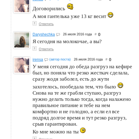
Договорились
А моя гантелька уже 13 кг весит
↑
Ответить
0
Daryshechka
26 июля 2016 года
#
Я сегодня на молокочае, а вы?
↑
Ответить
0
irensa
(автор поста)
26 июля 2016 года
#
У меня сегодня до обеда разгруз на кефире
был, но поняла что резко жесткач сделала,
сразу жодя заболел, есть до жути
захотелось, пообедала тем, что было
Снова на те же грабли ступаю, разгруз
нужно делать только тогда, когда налажено
правильное питание и тебе на нем
комфортно и не голодно, а если ел все
подряд долгое время и тут резко разгруз,
срыв гарантирован.
Ко мне можно на ты
↑