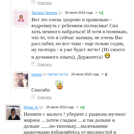
↑
Ответить
+1
Tamara-Tamara
26 июля 2016 года
#
Вот это очень здорово и правильно -
вздремнуть с ребенком полчасика! Сил
хоть немного набраться! И хотя я понимаю,
что то, что я сейчас напишу, не очень Вас
расслабит, но все-таки - еще только годик,
ну полтора - и уже будет легче! (Из своего
и дочкиного опыта). Держитесь!
↑
Ответить
0
irensa
(автор поста)
26 июля 2016 года
#
Спасибо
↑
Ответить
+2
Irinaa_Ai
25 июля 2016 года
#
Начните с малого ! уберите с рациона мучное/
жирное ....затем сладкое ....и так дальше и
дальше .......по-тихоньку....маленькими
шажочками избавляйтесь от вредностей и