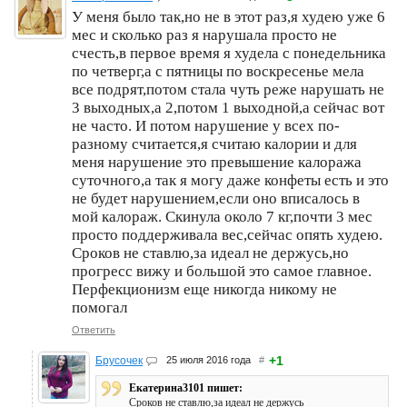
У меня было так,но не в этот раз,я худею уже 6
мес и сколько раз я нарушала просто не
счесть,в первое время я худела с понедельника
по четверг,а с пятницы по воскресенье мела
все подрят,потом стала чуть реже нарушать не
3 выходных,а 2,потом 1 выходной,а сейчас вот
не часто. И потом нарушение у всех по-
разному считается,я считаю калории и для
меня нарушение это превышение калоража
суточного,а так я могу даже конфеты есть и это
не будет нарушением,если оно вписалось в
мой калораж. Скинула около 7 кг,почти 3 мес
просто поддерживала вес,сейчас опять худею.
Сроков не ставлю,за идеал не держусь,но
прогресс вижу и большой это самое главное.
Перфекционизм еще никогда никому не
помогал
Ответить
+1
Брусочек
25 июля 2016 года
#
Екатерина3101 пишет:
Сроков не ставлю,за идеал не держусь