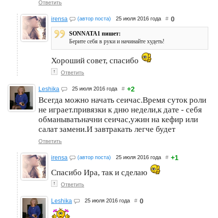
Ответить
0
irensa
(автор поста)
25 июля 2016 года
#
SONNATA1 пишет:
Берите себя в руки и начинайте худеть!
Хороший совет, спасибо
↑
Ответить
+2
Leshika
25 июля 2016 года
#
Всегда можно начать сеичас.Время суток роли
не играет.привязки к дню недели,к дате - себя
обманыватьначни сеичас,ужин на кефир или
салат замени.И завтракать легче будет
Ответить
+1
irensa
(автор поста)
25 июля 2016 года
#
Спасибо Ира, так и сделаю
↑
Ответить
0
Leshika
25 июля 2016 года
#