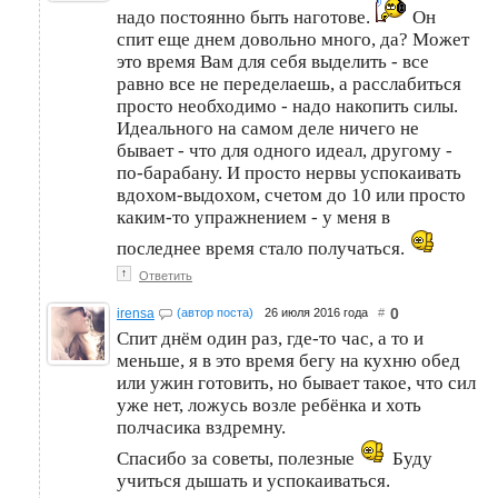
надо постоянно быть наготове.
Он
спит еще днем довольно много, да? Может
это время Вам для себя выделить - все
равно все не переделаешь, а расслабиться
просто необходимо - надо накопить силы.
Идеального на самом деле ничего не
бывает - что для одного идеал, другому -
по-барабану. И просто нервы успокаивать
вдохом-выдохом, счетом до 10 или просто
каким-то упражнением - у меня в
последнее время стало получаться.
↑
Ответить
0
irensa
(автор поста)
26 июля 2016 года
#
Спит днём один раз, где-то час, а то и
меньше, я в это время бегу на кухню обед
или ужин готовить, но бывает такое, что сил
уже нет, ложусь возле ребёнка и хоть
полчасика вздремну.
Спасибо за советы, полезные
Буду
учиться дышать и успокаиваться.