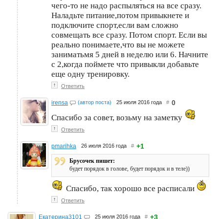
чего-то не надо распыляться на все сразу.
Наладьте питание,потом привыкнете и
подключите спорт,если вам сложно
совмещать все сразу. Потом спорт. Если вы
реально понимаете,что вы не можете
заниматьмя 5 дней в неделю или 6. Начните
с 2,когда поймете что привыкли добавьте
еще одну тренировку.
↑
Ответить
0
irensa
(автор поста)
25 июля 2016 года
#
Спасибо за совет, возьму на заметку
↑
Ответить
+1
pmarihka
26 июля 2016 года
#
Брусочек пишет:
будет порядок в голове, будет порядок и в теле))
Спасибо, так хорошо все расписали
↑
Ответить
+3
Екатерина3101
25 июля 2016 года
#