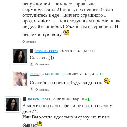
ненужностей....помните , привычка
формируется за 21 день , не спешите ! если
отступитесь в еде ....ничего страшного ...
продолжайте ....... и в следующем приеме пищи
не делайте ошибок ! Удачи вам и терпения ! И
пейте чистую воду
Ответить
0
Jessica_Jones
25 июля 2016 года
#
Согласна)))
↑
Ответить
+1
irensa
(автор поста)
25 июля 2016 года
#
Спасибо за советы, буду следовать
↑
Ответить
+1
Jessica_Jones
25 июля 2016 года
#
А может оно вам нафиг и не надо на самом
деле???
Или Вы хотите идеально и сразу, но так не
бывает