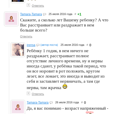
↑
Ответить
+1
Tamara-Tamara
25 июля 2016 года
#
Скажите, а сколько лет Вашему ребенку? А что
Вас расстраивает или раздражает в нем
больше всего?
Ответить
0
irensa
(автор поста)
25 июля 2016 года
#
Ребёнку 1 годик, в нем ничего не
раздражает, расстраивает полное
отсутствие личного времени, ну и нервы
иногда сдают, у ребёнка такой период, что
он все норовит в рот положить, кругом
лезет, все ломает, это иногда и выводит из
себя и заставляет нервничать, а там где
нервы, там жрачка
↑
Ответить
0
Tamara-Tamara
26 июля 2016 года
#
Да, я вас понимаю - возраст напряженный -