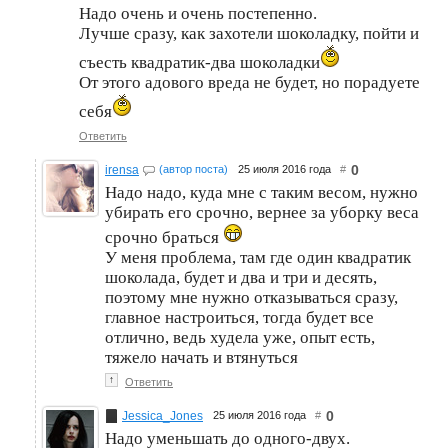
Надо очень и очень постепенно.
Лучше сразу, как захотели шоколадку, пойти и
съесть квадратик-два шоколадки
От этого адового вреда не будет, но порадуете
себя
Ответить
0
irensa
(автор поста)
25 июля 2016 года
#
Надо надо, куда мне с таким весом, нужно
убирать его срочно, вернее за уборку веса
срочно браться
У меня проблема, там где один квадратик
шоколада, будет и два и три и десять,
поэтому мне нужно отказываться сразу,
главное настроиться, тогда будет все
отлично, ведь худела уже, опыт есть,
тяжело начать и втянуться
↑
Ответить
0
Jessica_Jones
25 июля 2016 года
#
Надо уменьшать до одного-двух.