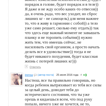
порядок в голове, будет порядок и в теле))
Я даже и не жду особо каких-то отвесов))
да, я очень рада, что вес уходит, но сброс
лишних кг - не самоцель) для меня важнее
то, что я живу в гармонии с собой)) а тело
уже само решает, сколько ему отдать)) так
что здесь еще важный момент не завышать
планку и не торопить события)) нужно
жить тем, что имеешь сейчас, не
насиловать свой организм, а просто начать
делать все в удовольствие)) тогда и не
будет никакого похудения, будет классная
жизнь с потерей лишних кг)))
↑
Ответить
+3
irensa
(автор поста)
25 июля 2016 года
#
Настюш, все ты правильно говоришь, но
когда ребенок вытряхивает из тебя все силы
за целый день, доводит тебя до
истерического состояния, что ты уже
орешь и кидаешься всем, что под руку
попало, ничего уже не хочется, не то,