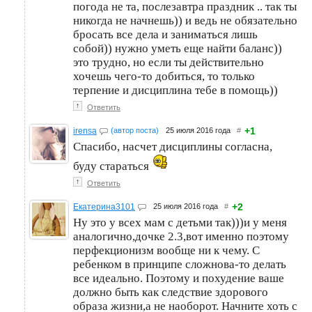
погода не та, послезавтра праздник .. так ты
никогда не начнешь)) и ведь не обязательно
бросать все дела и заниматься лишь
собой)) нужно уметь еще найти баланс))
это трудно, но если ты действительно
хочешь чего-то добиться, то только
терпение и дисциплина тебе в помощь))
↑
Ответить
+1
irensa
(автор поста)
25 июля 2016 года
#
Спасибо, насчет дисциплины согласна,
буду стараться
↑
Ответить
+2
Екатерина3101
25 июля 2016 года
#
Ну это у всех мам с детьми так)))и у меня
аналогично,дочке 2.3,вот именно поэтому
перфекционизм вообще ни к чему. С
ребенком в принципе сложнова-то делать
все идеально. Поэтому и похудение ваше
должно быть как следствие здорового
образа жизни,а не наоборот. Начните хоть с