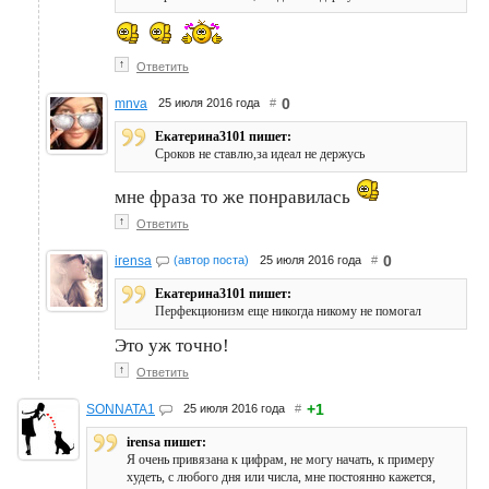
↑
Ответить
0
mnva
25 июля 2016 года
#
Екатерина3101 пишет:
Сроков не ставлю,за идеал не держусь
мне фраза то же понравилась
↑
Ответить
0
irensa
(автор поста)
25 июля 2016 года
#
Екатерина3101 пишет:
Перфекционизм еще никогда никому не помогал
Это уж точно!
↑
Ответить
+1
SONNATA1
25 июля 2016 года
#
irensa пишет:
Я очень привязана к цифрам, не могу начать, к примеру
худеть, с любого дня или числа, мне постоянно кажется,