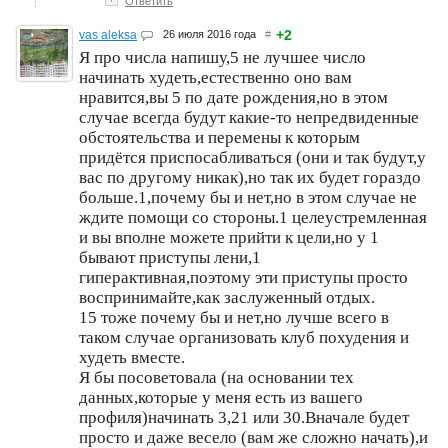
Ответить
+2
vas aleksa
26 июля 2016 года
#
Я про числа напишу,5 не лучшее число
начинать худеть,естественно оно вам
нравится,вы 5 по дате рождения,но в этом
случае всегда будут какие-то непредвиденные
обстоятельства и перемены к которым
придётся приспосабливаться (они и так будут,у
вас по другому никак),но так их будет гораздо
больше.1,почему бы и нет,но в этом случае не
ждите помощи со стороны.1 целеустремленная
и вы вполне можете прийти к цели,но у 1
бывают приступы лени,1
гиперактивная,поэтому эти приступы просто
воспринимайте,как заслуженный отдых.
15 тоже почему бы и нет,но лучше всего в
таком случае организовать клуб похудения и
худеть вместе.
Я бы посоветовала (на основании тех
данных,которые у меня есть из вашего
профиля)начинать 3,21 или 30.Вначале будет
просто и даже весело (вам же сложно начать),и