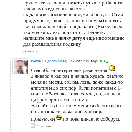
лучше всего воспринимать путь к стройности
как игру,ежедневные квесты
(задания)выполнили и получили бонусы.Сами
придумайте,какие задания и бонусы (и опять
же их можно в клубе предложить)Вы человек
творческий,у вас получится. Начнёте,
напишите мне в личку дату,я ещё информацию
для размышления подкину.
Ответить
+1
irensa
(автор поста)
26 июля 2016 года
#
Спасибо за интересные разяснения
3 января я как раз и начала худеть, хватило
меня на месяц, срывы, лень, даже какая-то
аппатия и до сих пор, были попытки и с 1-
года и с 5-го, все тоже самое, видать не в
цифрах проблема, а во мне.
На счёт клуба, есть у меня клуб, марафон
организовали, даже доску позора
придумали
но пока никак не соберусь.
↑
Ответить