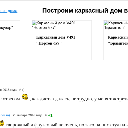
Построим каркасный дом 
Каркасный дом V491
Каркасный
"Нортон 6х7"
"Брампто
0
ря 2016 года
#
с отвесом
, как диетка далась, не трудно, у меня ток трет
+1
 поста)
23 января 2016 года
#
творожный и фруктовый не очень, но зато на них стул на