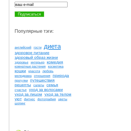
Популярные тэги:
диета
английский
гости
здоровое питание
здоровый образ жизни
комедия
здоровье
интерьер
комнатные растения
косметика
кошки
красота
любовь
природа
мелодрама
отношения
путешествия
прогулки
рецепты
семья
салаты
уход за волосами
счастье
уход за лицом
уход за телом
уют
фитнес
фотография
цветы
шопинг