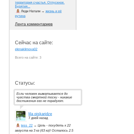
территория счастья. Отпускное.
Бурятия...
Леди Натали
→
жизнь и её
рутина
Лента комментариев
Сейчас на сайте:
elenaklimova02
Всего на сайте: 3
Статусы:
Если человек выматывается до
чувства смертной тоски - никакие
достижения его не порадуют.
lila piskaridze
7 дней назад
tess_22
→
Цель - похудеть к 22
августа на 3 кг (63 кг)! Осталось 2.5