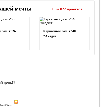
вашей мечты
Ещё 677 проектов
 дом V536
Каркасный дом V640
н"
"Акадия"
ий день!?
ладился