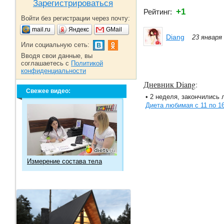
Зарегистрироваться
+1
Рейтинг:
Войти без регистрации через почту:
mail.ru
Яндекс
GMail
Diang
23 января
Или социальную сеть:
Вводя свои данные, вы
соглашаетесь с
Политикой
конфиденциальности
Дневник Diang
:
Свежее видео:
• 2 неделя, закончились 
Диета любимая с 11 по 16
Измерение состава тела