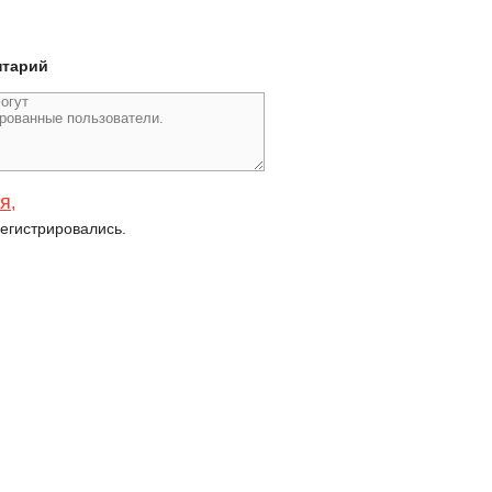
нтарий
ся
,
егистрировались.