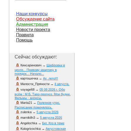
Наши конкурсы
Обсуждение сайта
Администрация
Новости проекта
Правила
Помощь
Сейчас обсуждают:
Кинсаринович
→
Шифровки в
центр... Привожу квартиру в
порядок... Начало...
картошечка
→
Ах, лето!!!
Милости_Пряности
→
4 августа.
voyage68
→
05 08 2026 г. Обо
всём : М Б. Таро-прогноз. Мои будни.
Фильмы - анонсы.
Marta21
→
Полезное утро.
Расписание поменялось.
zulenka
→
5 августа 2026
marnikifn3
→
5 августа 2026
Angelochka
→
Бег. Кто в теме
Kologrivochka
→
Августовская