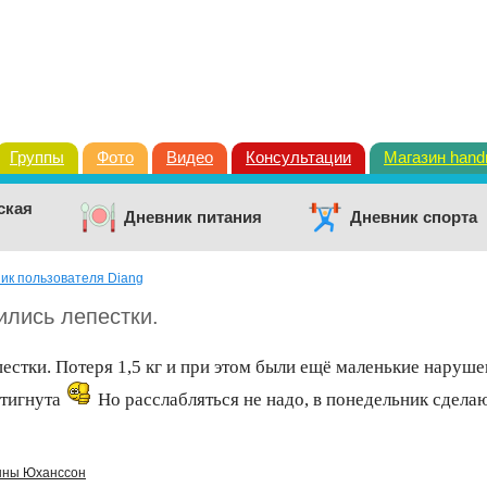
Группы
Фото
Видео
Консультации
Магазин han
ская
Дневник питания
Дневник спорта
ик пользователя Diang
ились лепестки.
пестки. Потеря 1,5 кг и при этом были ещё маленькие наруш
стигнута
Но расслабляться не надо, в понедельник сдел
Анны Юханссон