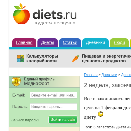
Главная
Диеты
Статьи
Дневники
Люди
Калькуляторы
Пищевая и энергетиче
калорийности
ценность продуктов
Главная
>
Дневники
>
Дневн
Единый профиль
МедиаФорт
2 неделя, законч
E-mail:
Вот и закончились ле
Пароль:
цель на 1 февраля до
диету
Забыли пароль?
Тэги:
6 лепестков / Диета 