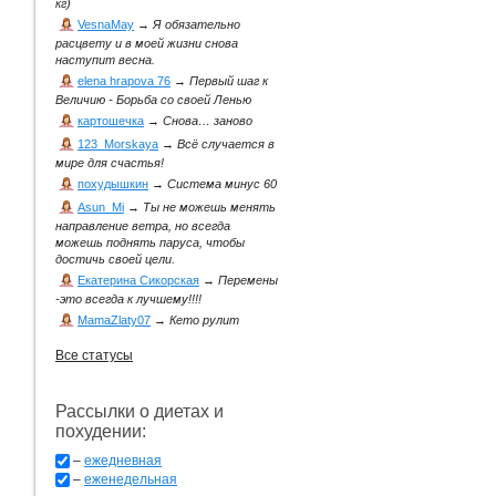
кг)
VesnaMay
→
Я обязательно
расцвету и в моей жизни снова
наступит весна.
elena hrapova 76
→
Первый шаг к
Величию - Борьба со своей Ленью
картошечка
→
Снова… заново
123_Morskaya
→
Всё случается в
мире для счастья!
похудышкин
→
Система минус 60
Asun_Mi
→
Ты не можешь менять
направление ветра, но всегда
можешь поднять паруса, чтобы
достичь своей цели.
Екатерина Сикорская
→
Перемены
-это всегда к лучшему!!!!
MamaZlaty07
→
Кето рулит
Все статусы
Рассылки о диетах и
похудении:
–
ежедневная
–
еженедельная