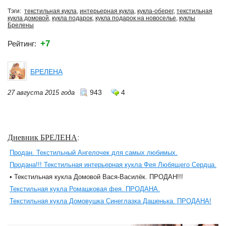
Тэги:
текстильная кукла
,
интерьерная кукла
,
кукла-оберег
,
текстильная
кукла домовой
,
кукла подарок
,
кукла подарок на новоселье
,
куклы
Брелены
+7
Рейтинг:
БРЕЛЕНА
943
4
27 августа 2015 года
Дневник БРЕЛЕНА
:
Продан. Текстильный Ангелочек для самых любимых.
Продана!!! Текстильная интерьерная кукла Фея Любящего Сердца.
• Текстильная кукла Домовой Вася-Василёк. ПРОДАН!!!
Текстильная кукла Ромашковая фея. ПРОДАНА.
Текстильная кукла Домовушка Синеглазка Дашенька. ПРОДАНА!