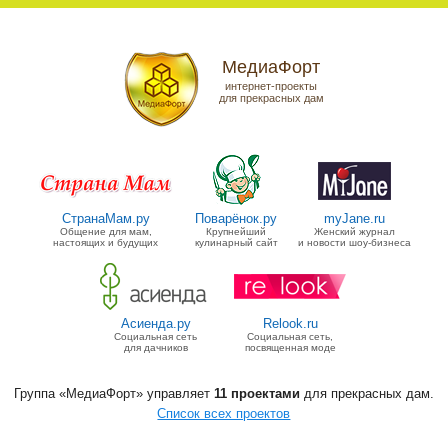
МедиаФорт
интернет-проекты
для прекрасных дам
СтранаМам.ру
Поварёнок.ру
myJane.ru
Общение для мам,
Крупнейший
Женский журнал
настоящих и будущих
кулинарный сайт
и новости шоу-бизнеса
Асиенда.ру
Relook.ru
Социальная сеть
Социальная сеть,
для дачников
посвященная моде
Группа «МедиаФорт» управляет
11 проектами
для прекрасных дам.
Список всех проектов