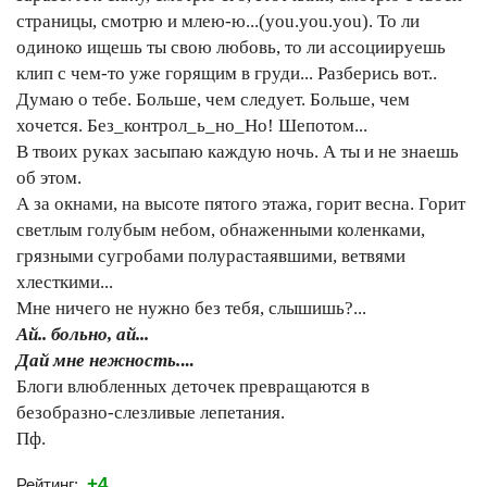
страницы, смотрю и млею-ю...(you.you.you). То ли
одиноко ищешь ты свою любовь, то ли ассоциируешь
клип с чем-то уже горящим в груди... Разберись вот..
Думаю о тебе. Больше, чем следует. Больше, чем
хочется. Без_контрол_ь_но_Но! Шепотом...
В твоих руках засыпаю каждую ночь. А ты и не знаешь
об этом.
А за окнами, на высоте пятого этажа, горит весна. Горит
светлым голубым небом, обнаженными коленками,
грязными сугробами полурастаявшими, ветвями
хлесткими...
Мне ничего не нужно без тебя, слышишь?...
Ай.. больно, ай...
Дай мне нежность.
...
Блоги влюбленных деточек превращаются в
безобразно-слезливые лепетания.
Пф.
+4
Рейтинг: