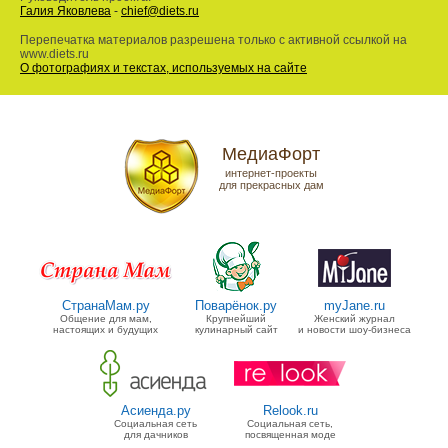
Галия Яковлева
-
chief@diets.ru
Перепечатка материалов разрешена только с активной ссылкой на
www.diets.ru
О фотографиях и текстах, используемых на сайте
МедиаФорт
интернет-проекты
для прекрасных дам
СтранаМам.ру
Поварёнок.ру
myJane.ru
Общение для мам,
Крупнейший
Женский журнал
настоящих и будущих
кулинарный сайт
и новости шоу-бизнеса
Асиенда.ру
Relook.ru
Социальная сеть
Социальная сеть,
для дачников
посвященная моде