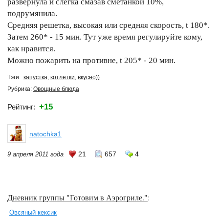
развернула и слегка смазав сметанкой 10%,
подрумянила.
Средняя решетка, высокая или средняя скорость, t 180*.
Затем 260* - 15 мин. Тут уже время регулируйте кому,
как нравится.
Можно пожарить на противне, t 205* - 20 мин.
Тэги:
капустка
,
котлетки
,
вкусно))
Рубрика:
Овощные блюда
+15
Рейтинг:
natochka1
21
657
4
9 апреля 2011 года
Дневник группы "Готовим в Аэрогриле."
:
Овсяный кексик