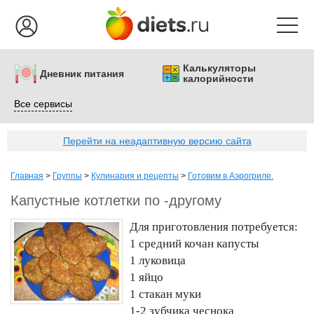
Калькуляторы
Дневник питания
калорийности
Все сервисы
Перейти на неадаптивную версию сайта
Главная
>
Группы
>
Кулинария и рецепты
>
Готовим в Аэрогриле.
Капустные котлетки по -другому
Для приготовления потребуется:
1 средний кочан капусты
1 луковица
1 яйцо
1 стакан муки
1-2 зубчика чеснока