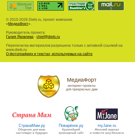
© 2010-2026 Diets.ru, проект компании
«
МедиаФорт
».
Руководитель проекта:
Галия Яковлева
-
chief@diets.ru
Перепечатка материалов разрешена только с активной ссылкой на
www.diets.ru
О фотографиях и текстах, используемых на сайте
МедиаФорт
интернет-проекты
для прекрасных дам
СтранаМам.ру
Поварёнок.ру
myJane.ru
Общение для мам,
Крупнейший
Женский журнал
настоящих и будущих
кулинарный сайт
и новости шоу-бизнеса