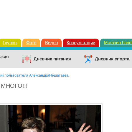
Группы
Фото
Видео
Консультации
Магазин han
ская
Дневник питания
Дневник спорта
ик пользователя АлександраНешатаева
с МНОГО!!!