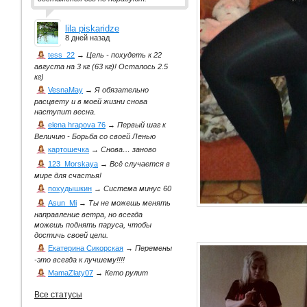
lila piskaridze
8 дней назад
tess_22
→
Цель - похудеть к 22
августа на 3 кг (63 кг)! Осталось 2.5
кг)
VesnaMay
→
Я обязательно
расцвету и в моей жизни снова
наступит весна.
elena hrapova 76
→
Первый шаг к
Величию - Борьба со своей Ленью
картошечка
→
Снова… заново
123_Morskaya
→
Всё случается в
мире для счастья!
похудышкин
→
Система минус 60
Asun_Mi
→
Ты не можешь менять
направление ветра, но всегда
можешь поднять паруса, чтобы
достичь своей цели.
Екатерина Сикорская
→
Перемены
-это всегда к лучшему!!!!
MamaZlaty07
→
Кето рулит
Все статусы