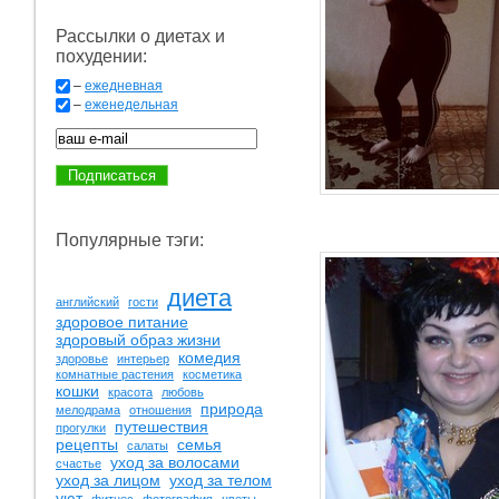
Рассылки о диетах и
похудении:
–
ежедневная
–
еженедельная
Популярные тэги:
диета
английский
гости
здоровое питание
здоровый образ жизни
комедия
здоровье
интерьер
комнатные растения
косметика
кошки
красота
любовь
природа
мелодрама
отношения
путешествия
прогулки
рецепты
семья
салаты
уход за волосами
счастье
уход за лицом
уход за телом
уют