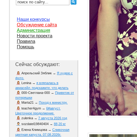
Наши конкурсы
Обсуждение сайта
Администрация
Новости проекта
Правила
Помощь
Сейчас обсуждают:
Апрельский Зяблик
→
Я худею с
фото.
Lenina
→
я вляпалась в
авиасейл. подскажите. что делать
000-Светлана-000
→
Приветик от
потеряшки
Marta21
→
Поход к министру.
teacher4gym
→
6#август.
Цветочное продолжение.
zulenka
→
7 августа 2026 год
sozdatel19840404
→
88,20 кг
Елена Климцова
→
Сливочная
цветная капуста. 07.08.2026г.