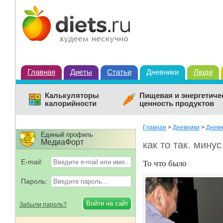
Главная
Диеты
Статьи
Дневники
Люди
Калькуляторы
Пищевая и энергетиче
калорийности
ценность продуктов
Главная
>
Дневники
>
Дневн
Единый профиль
МедиаФорт
как то так. мину
E-mail:
То что было
Пароль:
Забыли пароль?