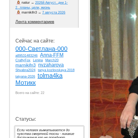
natiur
→
2026й Август...дни 1-
2...планы, цели, жизнь
marnikifn3
→
7 августа 2026
Лента комментариев
Сейчас на сайте:
000-Светлана-000
Anna-FFM
a89531483246
CraftyFox
Lenina
March20
nvzaharova
marnikifn3
Shvabra2024
tanya kozlovskaya 2018
tolma4ka
tatyana-2026
Мотикк
Всего на сайте: 22
Статусы:
Если человек выматывается до
чувства смертной тоски - никакие
достижения его не порадуют.