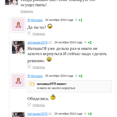
осуществить!
Ответить
+1
Я Наташа
24 октября 2014 года
#
Да ты чо?
↑
Ответить
+2
наташка1979
24 октября 2014 года
#
Наташа!Я уже делала раз-и никто не
захотел вернуться.И сейчас-надо сделать
ревизию.
↑
Ответить
+2
Я Наташа
24 октября 2014 года
#
наташка1979 пишет:
и никто не захотел вернуться
Обиделись.
↑
Ответить
+3
наташка1979
24 октября 2014 года
#