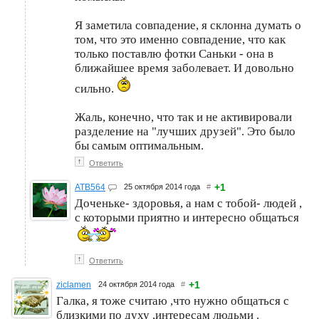
Я заметила совпадение, я склонна думать о
том, что это именно совпадение, что как
только поставлю фотки Саньки - она в
ближайшее время заболевает. И довольно
сильно.
Жаль, конечно, что так и не активировали
разделение на "лучших друзей". Это было
бы самым оптимальным.
↑
Ответить
+1
ATB564
25 октября 2014 года
#
Доченьке- здоровья, а нам с тобой- людей ,
с которыми приятно и интересно общаться
↑
Ответить
+1
ziclamen
24 октября 2014 года
#
Галка, я тоже считаю ,что нужно общаться с
близкими по духу ,интересам людьми .