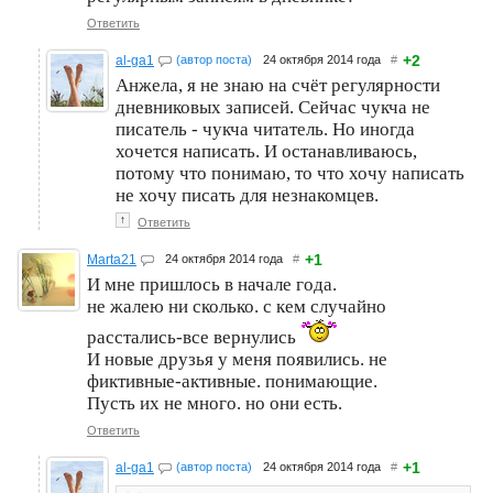
Ответить
+2
al-ga1
(автор поста)
24 октября 2014 года
#
Анжела, я не знаю на счёт регулярности
дневниковых записей. Сейчас чукча не
писатель - чукча читатель. Но иногда
хочется написать. И останавливаюсь,
потому что понимаю, то что хочу написать
не хочу писать для незнакомцев.
↑
Ответить
+1
Marta21
24 октября 2014 года
#
И мне пришлось в начале года.
не жалею ни сколько. с кем случайно
расстались-все вернулись
И новые друзья у меня появились. не
фиктивные-активные. понимающие.
Пусть их не много. но они есть.
Ответить
+1
al-ga1
(автор поста)
24 октября 2014 года
#