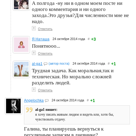
А полгода -ну ни в одном моем посте ни
одного комментария и ни одного
захода.Это друзья?Для численности мне не
надо.
↑
Ответить
+3
Я Наташа
24 октября 2014 года
#
Понятнооо...
↑
Ответить
+1
al-ga1
(автор поста)
24 октября 2014 года
#
Трудная задача. Как моральная,так и
техническая. Но морально сложней
разделить людей.
↑
Ответить
+1
Angelochka
24 октября 2014 года
#
al-ga1 пишет:
я хочу писать живым людям и видеть или, хотя бы,
чувствовать отдачу.
Галина, ты планируешь вернуться к
регулярным записям в дневнике?