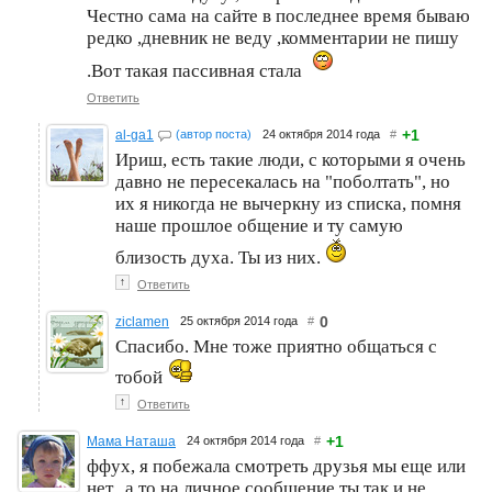
Честно сама на сайте в последнее время бываю
редко ,дневник не веду ,комментарии не пишу
.Вот такая пассивная стала
Ответить
+1
al-ga1
(автор поста)
24 октября 2014 года
#
Ириш, есть такие люди, с которыми я очень
давно не пересекалась на "поболтать", но
их я никогда не вычеркну из списка, помня
наше прошлое общение и ту самую
близость духа. Ты из них.
↑
Ответить
0
ziclamen
25 октября 2014 года
#
Спасибо. Мне тоже приятно общаться с
тобой
↑
Ответить
+1
Мама Наташа
24 октября 2014 года
#
ффух, я побежала смотреть друзья мы еще или
нет...а то на личное сообщение ты так и не