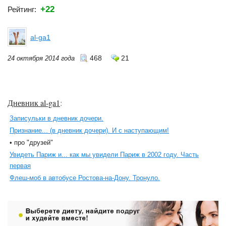
+22
Рейтинг:
al-ga1
468
21
24 октября 2014 года
Дневник al-ga1
:
Записульки в дневник дочери.
Признание... (в дневник дочери). И с наступающим!
• про "друзей"
Увидеть Париж и... как мы увидели Париж в 2002 году. Часть
первая
Флеш-моб в автобусе Ростова-на-Дону. Тронуло.