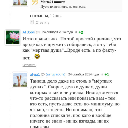
Marta21 пишет:
Пусть их не много. но они есть.
согласна, Тань.
↑
Ответить
+2
ATB564
24 октября 2014 года
#
И это правильно...По той простой причине, что
вроде как и дружить собирались, а он у тебя
как "мертвая душа"...Вроде есть, а по факту-
нет...
Ответить
+1
al-ga1
(автор поста)
24 октября 2014 года
#
Танюш, дело даже не столь в "мёртвых
душах". Скорее, дело в душах, души
которых я так и не узнала. Иногда хочется
что-то рассказать или показать вам - тем,
кто есть, пусть даже есть по-минимуму, но
я знаю, что есть. Но понимаю, что
половина списка те, про кого я вообще
ничего не знаю - ни их взгляды, ни их
помыслы.