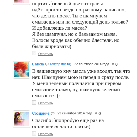
портить )зеленый цвет от травы
идёт...просто везде по-разному написано,
что делать после. Ты с шампунем
смываешь или на следующий день только?
И добавляешь ли масла?
Я без шампуня, но с бальзамом мыла.
Волосы вроде как обычно блестели, но
были жирноваты(
↑
Ответить
0
Caricia
(автор поста)
22 сентября 2014 года
#
В лашевскую хну масла уже входят, так что
нет. Шампунем мою и перед и сразу после.
У меня зеленый получается при первом
смывание только, ну, шампунь зеленый
смывается (:
↑
Ответить
0
Создание
23 сентября 2014 года
#
Спасибо: )попробую еще раз на
оставшейся части плитки)
↑
Ответить