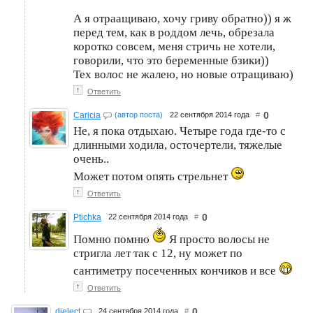
А я отраащиваю, хочу гриву обратно)) я ж
перед тем, как в роддом лечь, обрезала
коротко совсем, меня стричь не хотели,
говорили, что это беременные бзики))
Тех волос не жалею, но новые отращиваю)
↑
Ответить
0
Caricia
(автор поста)
22 сентября 2014 года
#
Не, я пока отдыхаю. Четыре года где-то с
длинными ходила, осточертели, тяжелые
очень..
Может потом опять стрельнет
↑
Ответить
0
Ptichka
22 сентября 2014 года
#
Помню помню
Я просто волосы не
стригла лет так с 12, ну может по
сантиметру посеченных кончиков и все
↑
Ответить
0
dielect
24 сентября 2014 года
#