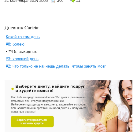
307
11
21 сентября 2014 года
Дневник Caricia
:
Какой-то там день
#8: болею
• #4-5: выходные
#3: хороший день
#2: что только не начнешь делать, чтобы занять мозг