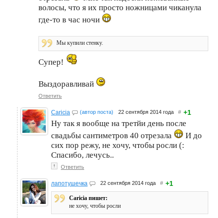
волосы, что я их просто ножницами чиканула
где-то в час ночи
Мы купили стенку.
Супер!
Выздоравливай
Ответить
+1
Caricia
(автор поста)
22 сентября 2014 года
#
Ну так я вообще на третйи день после
свадьбы сантиметров 40 отрезала
И до
сих пор режу, не хочу, чтобы росли (:
Спасибо, лечусь..
↑
Ответить
+1
лапотушечка
22 сентября 2014 года
#
Caricia пишет:
не хочу, чтобы росли