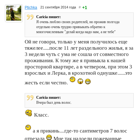
+1
Ptichka
21 сентября 2014 года
#
Caricia пишет:
Я очень люблю своих родителей, но прожив полгода
отдельно очень трудно привыкать обратно к
многочисленным "делай когда надо нам, а не тебе"
Ой не говори, только у меня получилось еще
тяжелее.....после 11 лет раздельного жилья, я за
3 недели чуть с ума не сошла от совместного
проживания. К тому же я привыкла к нашей
просторной квартире, а в четвером, при этом 3
взрослых и Лерка, в крохотной однушке......это
жесть если честно.
Caricia пишет:
Вчера был день волос.
Класс.
а я прикинь....где-то сантиметров 7 волос
отрезала
Мне так надоели пожеванные