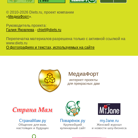
© 2010-2026 Diets.ru, проект компании
«
МедиаФорт
».
Руководитель проекта:
Галия Яковлева
-
chief@diets.ru
Перепечатка материалов разрешена только с активной ссылкой на
www.diets.ru
О фотографиях и текстах, используемых на сайте
МедиаФорт
интернет-проекты
для прекрасных дам
СтранаМам.ру
Поварёнок.ру
myJane.ru
Общение для мам,
Крупнейший
Женский журнал
настоящих и будущих
кулинарный сайт
и новости шоу-бизнеса