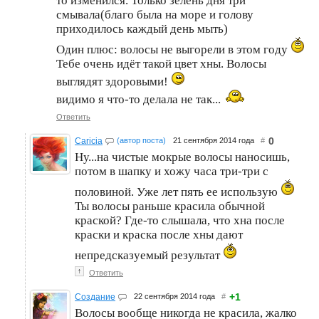
то изменился. Только зелень дня три
смывала(благо была на море и голову
приходилось каждый день мыть)
Один плюс: волосы не выгорели в этом году
Тебе очень идёт такой цвет хны. Волосы
выглядят здоровыми!
видимо я что-то делала не так...
Ответить
0
Caricia
(автор поста)
21 сентября 2014 года
#
Ну...на чистые мокрые волосы наносишь,
потом в шапку и хожу часа три-три с
половиной. Уже лет пять ее использую
Ты волосы раньше красила обычной
краской? Где-то слышала, что хна после
краски и краска после хны дают
непредсказуемый результат
↑
Ответить
+1
Создание
22 сентября 2014 года
#
Волосы вообще никогда не красила, жалко